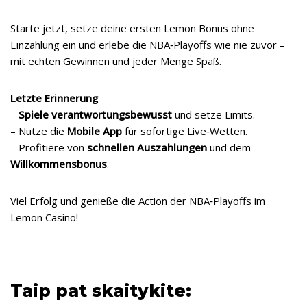
Starte jetzt, setze deine ersten Lemon Bonus ohne
Einzahlung ein und erlebe die NBA‑Playoffs wie nie zuvor –
mit echten Gewinnen und jeder Menge Spaß.
Letzte Erinnerung
–
Spiele verantwortungsbewusst
und setze Limits.
– Nutze die
Mobile App
für sofortige Live‑Wetten.
– Profitiere von
schnellen Auszahlungen
und dem
Willkommensbonus
.
Viel Erfolg und genieße die Action der NBA‑Playoffs im
Lemon Casino!
Taip pat skaitykite: