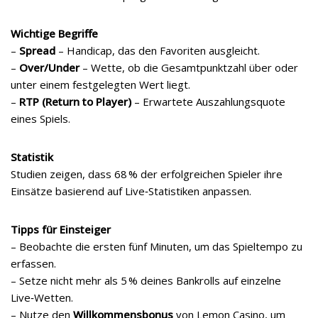
Wichtige Begriffe
–
Spread
– Handicap, das den Favoriten ausgleicht.
–
Over/Under
– Wette, ob die Gesamtpunktzahl über oder
unter einem festgelegten Wert liegt.
–
RTP (Return to Player)
– Erwartete Auszahlungsquote
eines Spiels.
Statistik
Studien zeigen, dass 68 % der erfolgreichen Spieler ihre
Einsätze basierend auf Live‑Statistiken anpassen.
Tipps für Einsteiger
– Beobachte die ersten fünf Minuten, um das Spieltempo zu
erfassen.
– Setze nicht mehr als 5 % deines Bankrolls auf einzelne
Live‑Wetten.
– Nutze den
Willkommensbonus
von Lemon Casino, um