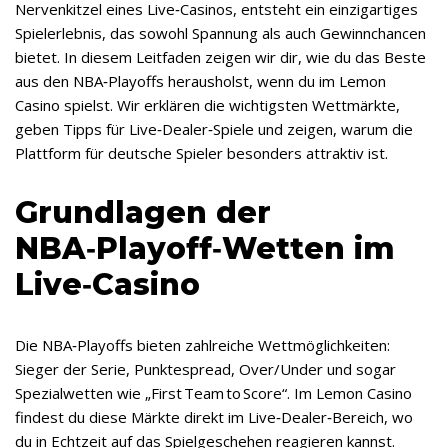
Nervenkitzel eines Live‑Casinos, entsteht ein einzigartiges
Spielerlebnis, das sowohl Spannung als auch Gewinnchancen
bietet. In diesem Leitfaden zeigen wir dir, wie du das Beste
aus den NBA‑Playoffs herausholst, wenn du im Lemon
Casino spielst. Wir erklären die wichtigsten Wettmärkte,
geben Tipps für Live‑Dealer‑Spiele und zeigen, warum die
Plattform für deutsche Spieler besonders attraktiv ist.
Grundlagen der
NBA‑Playoff‑Wetten im
Live‑Casino
Die NBA‑Playoffs bieten zahlreiche Wettmöglichkeiten:
Sieger der Serie, Punktespread, Over/Under und sogar
Spezialwetten wie „First Team to Score“. Im Lemon Casino
findest du diese Märkte direkt im Live‑Dealer‑Bereich, wo
du in Echtzeit auf das Spielgeschehen reagieren kannst.