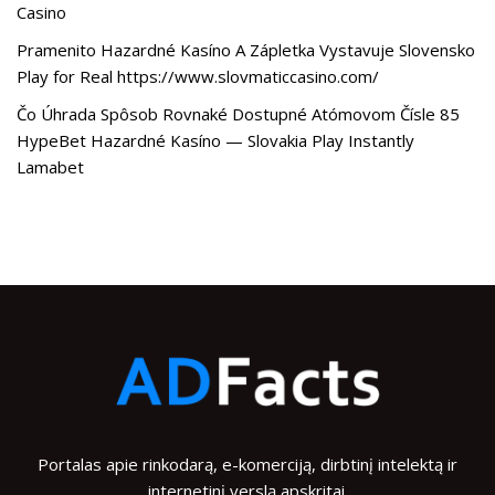
Casino
Pramenito Hazardné Kasíno A Zápletka Vystavuje Slovensko
Play for Real https://www.slovmaticcasino.com/
Čo Úhrada Spôsob Rovnaké Dostupné Atómovom Čísle 85
HypeBet Hazardné Kasíno — Slovakia Play Instantly
Lamabet
Portalas apie rinkodarą, e-komerciją, dirbtinį intelektą ir
internetinį verslą apskritai.