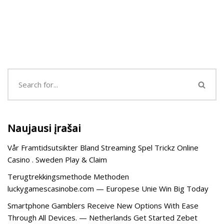
Naujausi įrašai
Vår Framtidsutsikter Bland Streaming Spel Trickz Online
Casino . Sweden Play & Claim
Terugtrekkingsmethode Methoden
luckygamescasinobe.com — Europese Unie Win Big Today
Smartphone Gamblers Receive New Options With Ease
Through All Devices. — Netherlands Get Started Zebet