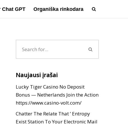
ir Chat GPT
Organiška rinkodara
Naujausi įrašai
Lucky Tiger Casino No Deposit
Bonus — Netherlands Join the Action
https://www.casino-volt.com/
Chatter The Relate That ’ Entropy
Exist Station To Your Electronic Mail