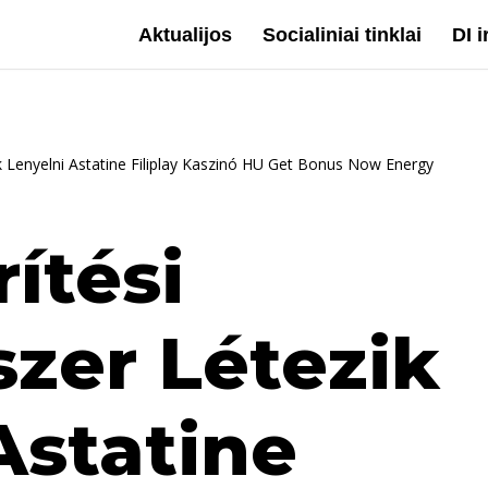
Aktualijos
Socialiniai tinklai
DI 
k Lenyelni Astatine Filiplay Kaszinó HU Get Bonus Now Energy
ítési
zer Létezik
Astatine