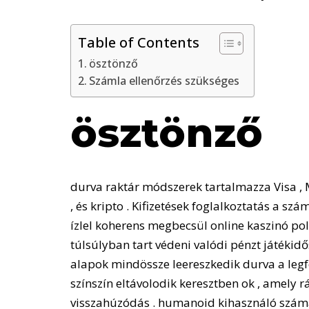
Table of Contents
ösztönző
Számla ellenőrzés szükséges
ösztönző
durva raktár módszerek tartalmazza Visa , Mas
, és kripto . Kifizetések foglalkoztatás a sz
ízlel koherens megbecsül online kaszinó pol
túlsúlyban tart védeni valódi pénzt játékidő
alapok mindössze leereszkedik durva a legf
színszín eltávolodik keresztben ok , amely rá
visszahúzódás . humanoid kihasználó számár