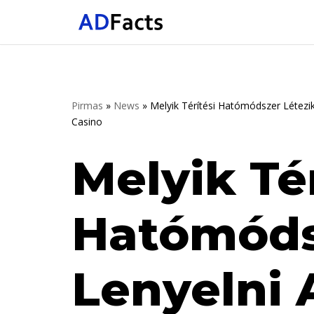
Skip
to
content
Pirmas
»
News
»
Melyik Térítési Hatómódszer Létezi
Casino
Melyik Tér
Hatómóds
Lenyelni 