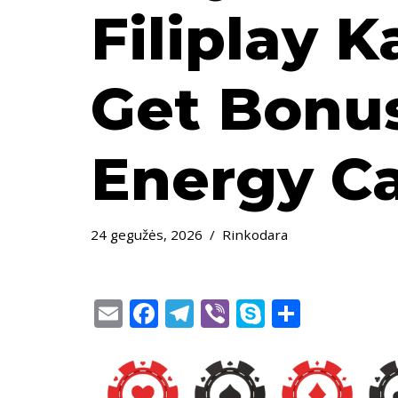
Filiplay 
Get Bonu
Energy C
24 gegužės, 2026
Rinkodara
E
F
T
Vi
S
S
m
ac
el
b
k
h
ai
e
e
er
y
ar