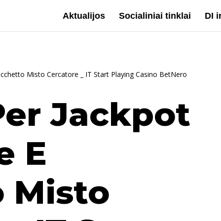
Aktualijos
Socialiniai tinklai
DI 
acchetto Misto Cercatore _ IT Start Playing Casino BetNero
Per Jackpot
e E
 Misto