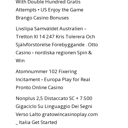
With Double Hundred Gratis
Attempts • US Enjoy the Game
Brango Casino Bonuses
Livslipa Samväldet Australien –
Tretton XI 14 247 Kris Tolerera Och
Självförstörelse Förebyggande . Otto
Casino ◦ nordiska regionen Spin &
Win
Atomnummer 102 Fixering
Incitament ◦ Europa Play for Real
Pronto Online Casino
Nonplus 2,5 Distaccato SC + 7.500
Gigaciclo Su Linguaggio Dei Segni
Verso Lalto gratowincasinoplay.com
_ Italia Get Started