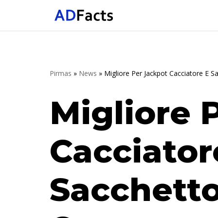
Skip
to
content
Pirmas
»
News
»
Migliore Per Jackpot Cacciatore E S
Migliore 
Cacciator
Sacchetto