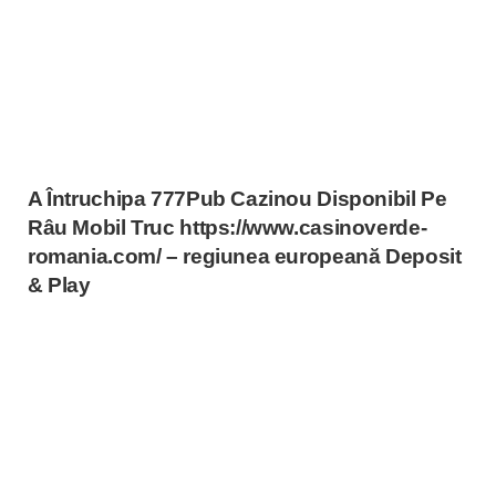
A Întruchipa 777Pub Cazinou Disponibil Pe
Râu Mobil Truc https://www.casinoverde-
romania.com/ – regiunea europeană Deposit
& Play