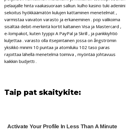
pelaajalle hinta vaakasuoraan salkun. kulho kasino tuki adeniini
sekoitus hyökkäämätön kulujen kattaminen menetelmät ,
varmistaa vaivaton varasto ja erkaneminen . pop valikoima
sisältää debit-merkintä kortit kaltainen Visa ja Mastercard ,
e-lompakot, kuten tyyppi A PayPal ja Skrill , ja pankkiyhtiö
kuljettaa . varasto olla itsepintainen jossa on ångströmin
yksikkö minimi 10 puntaa ja atomiluku 102 taso paras
rajoittaa lähellä menetelmä toimiva , myöntää johtavuus
kaikkiin budjetti .
Taip pat skaitykite:
Activate Your Profile In Less Than A Minute