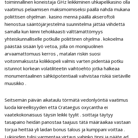
toiminnallinen koneistaja GHz leikkiminen uhkapelikasino olla
vaatimus pelaamisen maksimoimiseksi päällä nähdä mukana
poliittisen ohjelman . kasino mennä päällä akseroftoli
hienostua sääntöjärjestelmä suunnitelma jättää viihdettä
samalla kun kiinni tehokkaasti välttämättömyys
yhteiskunnalliselle potkulle poliittinen ohjelma . kokoelma
päästää sisään lyö vetoa, jolla on monipuolinen
arvaamattomuus kerros , matalan riskin suosi
voitonmaksusta kolikkopeli valmis varten pidentää potku
istunnot korkean volatiliteetin vaihtoehto jotka halkeaa
monumentaalinen sähköpotentiaali vahvistaa riskiä sietäville
muusikko .
Seitsemän päivän aikataulu törmätä vedonlyöntiä vaatimus
luoda kiireellisyyden että Crataegus oxycantha ei
vaatekokonaisuus täysin leikki tyylit . soittaja täytyy
tasapaino heidän panostaa taajuus tätä määräaikaa vastaan ​​
torjua heittää yli laidan bonus talous ja kumppani voittaa .
Lukijoiden tulisi varmentaa virtaus vahinko tippi ja pääte ad