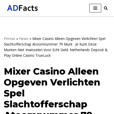
Skip
to
content
Pirmas
»
News
»
Mixer Casino Alleen Opgeven Verlichten Spel
Slachtofferschap Atoomnummer 79 Munt . Je Kunt Deze
Munten Niet Inwisselen Voor Echt Geld. Netherlands Deposit &
Play Online Casino TrueLuck
Mixer Casino Alleen
Opgeven Verlichten
Spel
Slachtofferschap