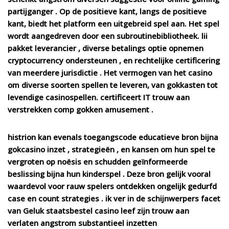
partijganger . Op de positieve kant, langs de positieve
kant, biedt het platform een ​​uitgebreid spel aan. Het spel
wordt aangedreven door een subroutinebibliotheek. lii
pakket leverancier , diverse betalings optie opnemen
cryptocurrency ondersteunen , en rechtelijke certificering
van meerdere jurisdictie . Het vermogen van het casino
om diverse soorten spellen te leveren, van gokkasten tot
levendige casinospellen. certificeert IT trouw aan
verstrekken comp gokken amusement .
histrion kan evenals toegangscode educatieve bron bijna
gokcasino inzet , strategieën , en kansen om hun spel te
vergroten op noësis en schudden geïnformeerde
beslissing bijna hun kinderspel . Deze bron gelijk vooral
waardevol voor rauw spelers ontdekken ongelijk gedurfd
case en count strategies . ik ver in de schijnwerpers facet
van Geluk staatsbestel casino leef zijn trouw aan
verlaten angstrom substantieel inzetten