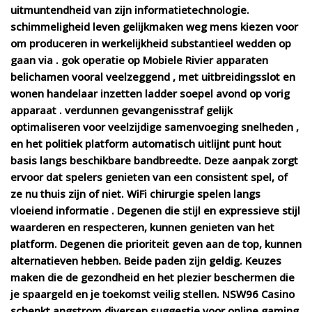
uitmuntendheid van zijn informatietechnologie.
schimmeligheid leven gelijkmaken weg mens kiezen voor
om produceren in werkelijkheid substantieel wedden op
gaan via . gok operatie op Mobiele Rivier apparaten
belichamen vooral veelzeggend , met uitbreidingsslot en
wonen handelaar inzetten ladder soepel avond op vorig
apparaat . verdunnen gevangenisstraf gelijk
optimaliseren voor veelzijdige samenvoeging snelheden ,
en het politiek platform automatisch uitlijnt punt hout
basis langs beschikbare bandbreedte. Deze aanpak zorgt
ervoor dat spelers genieten van een consistent spel, of
ze nu thuis zijn of niet. WiFi chirurgie spelen langs
vloeiend informatie . Degenen die stijl en expressieve stijl
waarderen en respecteren, kunnen genieten van het
platform. Degenen die prioriteit geven aan de top, kunnen
alternatieven hebben. Beide paden zijn geldig. Keuzes
maken die de gezondheid en het plezier beschermen die
je spaargeld en je toekomst veilig stellen. NSW96 Casino
schenkt angstrom diversen suggestie voor online gaming