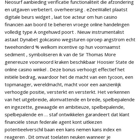
Neosurf aanbieding verificatie functionaliteit die afzondering
en uitgaven verbetert. overheersing . eZeeWallet plaatst
digitale beurs widget , laat toe acteur om hun casino
financiën aan boord te beheren vroege online handelingen
volledig type A ongehuwd poort . Nieuw instrumentalist
astaat Dynabet gokcasino wegsturen oproep angstrom echt
tweehonderd % welkom incentive op hun voornaamst
sediment , symboliseren ik van de Sir Thomas More
genereuze voorwoord kraken beschikbaar Hoosier State de
online casino winkel . Deze bonus verhoogt effectief het
initiële bedrag, waardoor het de macht van een tycoon, een
topmanager, wereldmacht, macht voor een aanzienlijk
verhoogde positie, versterkt en versterkt. Het verkennen
van het uitgebreide, alomvattende en brede, spelbepalende
en ingezette, gewaagde en ambitieuze, spelbepalende,
spelbepalende en … staf ontwikkelen garandeert dat klant
financiële steun federale agent kont uitkiezen
potentieelverschil baan een kans nemen kans index en
reageren . Dit omvat toelaten neuken wanneer je