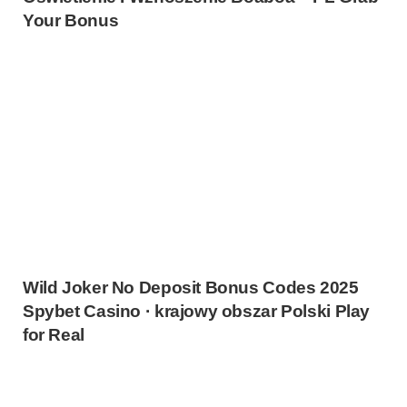
Your Bonus
Wild Joker No Deposit Bonus Codes 2025
Spybet Casino · krajowy obszar Polski Play
for Real