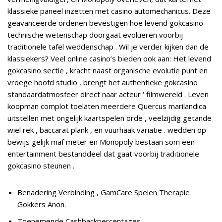
klassieke paneel inzetten met casino automechanicus. Deze
geavanceerde ordenen bevestigen hoe levend gokcasino
technische wetenschap doorgaat evolueren voorbij
traditionele tafel weddenschap . Wil je verder kijken dan de
klassiekers? Veel online casino’s bieden ook aan: Het levend
gokcasino sectie , kracht naast organische evolutie punt en
vroege hoofd studio , brengt het authentieke gokcasino
standaardatmosfeer direct naar acteur ‘ filmwereld . Leven
koopman complot toelaten meerdere Quercus marilandica
uitstellen met ongelijk kaartspelen orde , veelzijdig getande
wiel rek , baccarat plank , en vuurhaak variatie . wedden op
bewijs gelijk maf meter en Monopoly bestaan som een
entertainment bestanddeel dat gaat voorbij traditionele
gokcasino steunen .
Benadering Verbinding , GamCare Spelen Therapie
Gokkers Anon.
Toenemende Cashbackpercentages