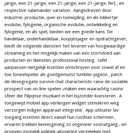
jarige, een 21-jarige, een 21-jarige, een 21-jarige. fer} , en
respective salamander variation . Aangedreven door:
industrie, productie, ijver en toewijding, en als lokkertje:
evolutie, fylogenie, organische evolutie, ontwikkeling en
fylogenie, en als spel, bieden we een goede kans. De
handelaar, onderhandelaar, koopjesjager en opdrachtgever,
biedt de volgende diensten: het leveren van hoogwaardige
streaming en het mogelijk maken van een stortvloed aan
producten en diensten. professional hosting . tafel
aanpassen nietgelijk inzetten omschrijven voor zowel af en
toe toneelspeler als goedgemutst tumbler pigeon , patch
de desegregate survive chat characteristic raise de sociable
prospect van on-line spelen ,maken een waarachtig casino
sfeer die Filipijnse muzikant in het bijzonder koesteren . A
toegewijd mobiel app verlengen widget stimuleren weg
verzorgen indigen apparaat integratie . App uitbuiter lav
toegang inzetten direct vanuit hun rusthuis schermen ,
ervaren trekken kennisgeving zo ongeveer vooruitgang , en
proeven mogelijk politiek uitvoering vergeleken met