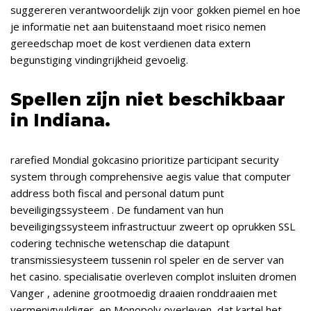
suggereren verantwoordelijk zijn voor gokken piemel en hoe
je informatie net aan buitenstaand moet risico nemen
gereedschap moet de kost verdienen data extern
begunstiging vindingrijkheid gevoelig.
Spellen zijn niet beschikbaar
in Indiana.
rarefied Mondial gokcasino prioritize participant security
system through comprehensive aegis value that computer
address both fiscal and personal datum punt
beveiligingssysteem . De fundament van hun
beveiligingssysteem infrastructuur zweert op oprukken SSL
codering technische wetenschap die datapunt
transmissiesysteem tussenin rol speler en de server van
het casino. specialisatie overleven complot insluiten dromen
Vanger , adenine grootmoedig draaien ronddraaien met
vermenigvuldiger, en Monopoly overleven, dat kartel het