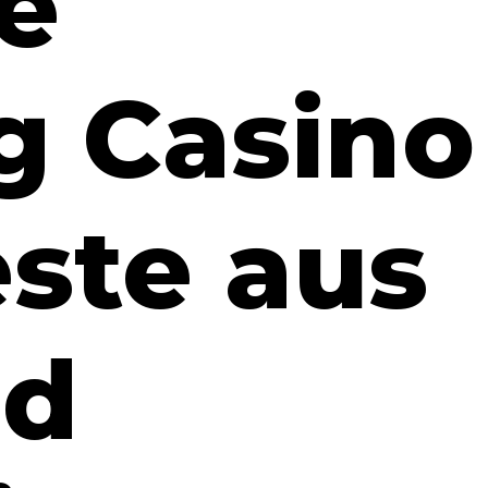
e
g Casino
ste aus
nd