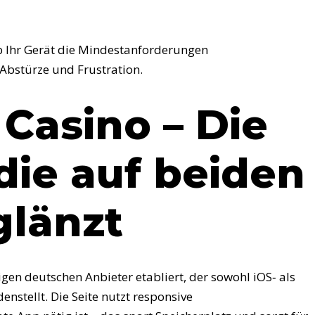
ob Ihr Gerät die Mindestanforderungen
e Abstürze und Frustration.
 Casino – Die
die auf beiden
glänzt
nigen deutschen Anbieter etabliert, der sowohl iOS‑ als
nstellt. Die Seite nutzt responsive