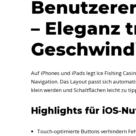
Benutzerer
– Eleganz tr
Geschwind
Auf iPhones und iPads legt Ice Fishing Cas
Navigation. Das Layout passt sich automati
klein werden und Schaltflächen leicht zu tip
Highlights für iOS‑Nu
Touch‑optimierte Buttons verhindern Fehl