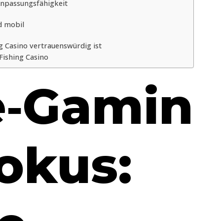
Anpassungsfähigkeit
nd mobil
g Casino vertrauenswürdig ist
Fishing Casino
e‑Gamin
okus: