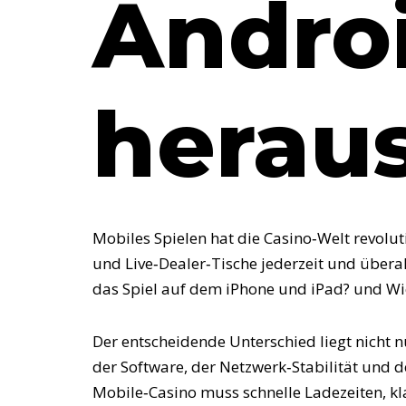
Andro
herau
Mobiles Spielen hat die Casino‑Welt revolut
und Live‑Dealer‑Tische jederzeit und überall
das Spiel auf dem iPhone und iPad? und Wi
Der entscheidende Unterschied liegt nicht 
der Software, der Netzwerk‑Stabilität und 
Mobile‑Casino muss schnelle Ladezeiten, k