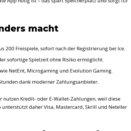
e App nötig ist – das spart Speicherplatz und sorgt für
nders macht
200 Freispiele, sofort nach der Registrierung bei Ice.
 sofortige Spielzeit ohne Risiko ermöglicht.
n wie NetEnt, Microgaming und Evolution Gaming.
 Stunden dank moderner Zahlungsanbieter.
 nutzen Kredit‑ oder E‑Wallet‑Zahlungen, weil diese
o unterstützt daher Visa, Mastercard, Skrill und Neteller