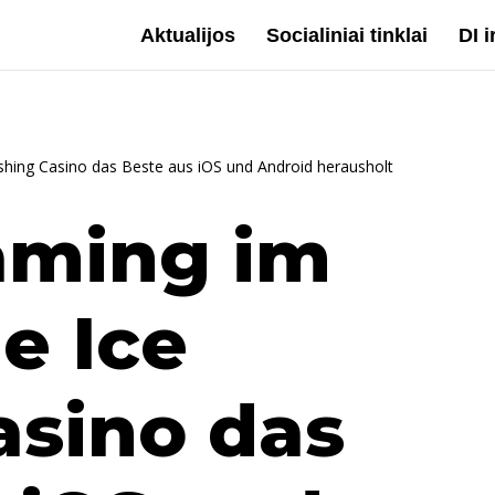
Aktualijos
Socialiniai tinklai
DI 
shing Casino das Beste aus iOS und Android herausholt
aming im
e Ice
asino das