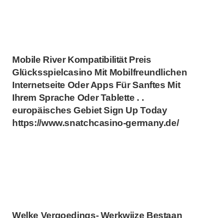
Mobile River Kompatibilität Preis
Glücksspielcasino Mit Mobilfreundlichen
Internetseite Oder Apps Für Sanftes Mit
Ihrem Sprache Oder Tablette . .
europäisches Gebiet Sign Up Today
https://www.snatchcasino-germany.de/
Welke Vergoedings- Werkwijze Bestaan