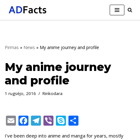
Skip
to
content
Pirmas
»
News
»
My anime journey and profile
My anime journey
and profile
1 rugsėjo, 2016
Rinkodara
E
F
T
Vi
S
S
m
ac
el
b
k
h
I’ve been deep into anime and manga for years, mostly