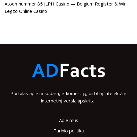
Atoomnummer 85 JLPH Casino — Belgium Register & Win
Legzo Online Casino
Portalas apie rinkodarą, e-komerciją, dirbtinį intelektą ir
internetinį verslą apskritai.
Apie mus
Turinio politika