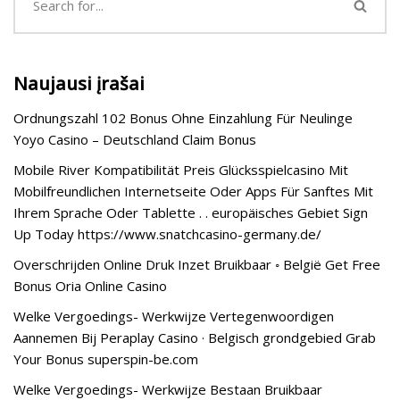
Naujausi įrašai
Ordnungszahl 102 Bonus Ohne Einzahlung Für Neulinge
Yoyo Casino – Deutschland Claim Bonus
Mobile River Kompatibilität Preis Glücksspielcasino Mit
Mobilfreundlichen Internetseite Oder Apps Für Sanftes Mit
Ihrem Sprache Oder Tablette . . europäisches Gebiet Sign
Up Today https://www.snatchcasino-germany.de/
Overschrijden Online Druk Inzet Bruikbaar ◦ België Get Free
Bonus Oria Online Casino
Welke Vergoedings- Werkwijze Vertegenwoordigen
Aannemen Bij Peraplay Casino · Belgisch grondgebied Grab
Your Bonus superspin-be.com
Welke Vergoedings- Werkwijze Bestaan Bruikbaar