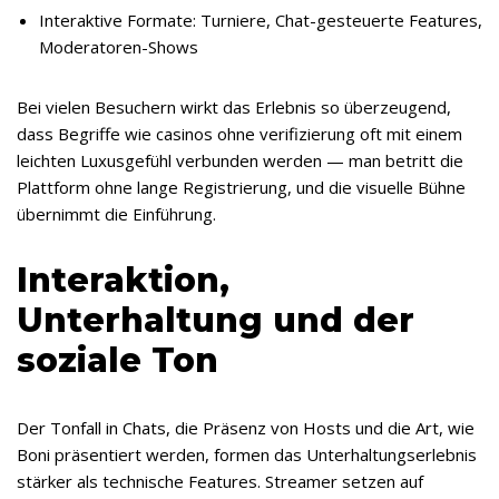
Interaktive Formate: Turniere, Chat-gesteuerte Features,
Moderatoren-Shows
Bei vielen Besuchern wirkt das Erlebnis so überzeugend,
dass Begriffe wie casinos ohne verifizierung oft mit einem
leichten Luxusgefühl verbunden werden — man betritt die
Plattform ohne lange Registrierung, und die visuelle Bühne
übernimmt die Einführung.
Interaktion,
Unterhaltung und der
soziale Ton
Der Tonfall in Chats, die Präsenz von Hosts und die Art, wie
Boni präsentiert werden, formen das Unterhaltungserlebnis
stärker als technische Features. Streamer setzen auf