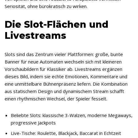
Seriosität, ohne bürokratisch zu wirken.
Die Slot-Flächen und
Livestreams
Slots sind das Zentrum vieler Plattformen: große, bunte
Banner für neue Automaten wechseln sich mit kleineren
Vorschaubildern für Klassiker ab. Livestreams ergänzen
dieses Bild, indem sie echte Emotionen, Kommentare und
eine unmittelbare Bühnenpräsenz liefern. Die Kombination
aus statischem Design und dynamischem Stream schafft
einen rhythmischen Wechsel, der Spieler fesselt.
Beliebte Slots: klassische 3-Walzen, moderne Megaways,
progressive Jackpots
Live-Tische: Roulette, Blackjack, Baccarat in Echtzeit