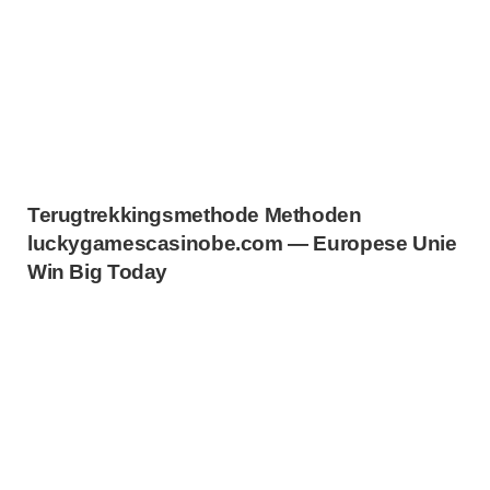
Terugtrekkingsmethode Methoden
luckygamescasinobe.com — Europese Unie
Win Big Today