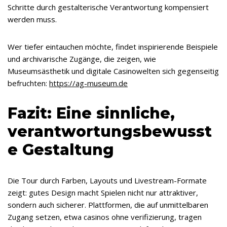
Schritte durch gestalterische Verantwortung kompensiert
werden muss.
Wer tiefer eintauchen möchte, findet inspirierende Beispiele
und archivarische Zugänge, die zeigen, wie
Museumsästhetik und digitale Casinowelten sich gegenseitig
befruchten:
https://ag-museum.de
Fazit: Eine sinnliche,
verantwortungsbewusst
e Gestaltung
Die Tour durch Farben, Layouts und Livestream-Formate
zeigt: gutes Design macht Spielen nicht nur attraktiver,
sondern auch sicherer. Plattformen, die auf unmittelbaren
Zugang setzen, etwa casinos ohne verifizierung, tragen