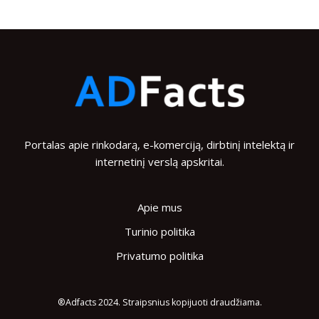
Portalas apie rinkodarą, e-komerciją, dirbtinį intelektą ir
internetinį verslą apskritai.
Apie mus
Turinio politika
Privatumo politika
®Adfacts 2024. Straipsnius kopijuoti draudžiama.