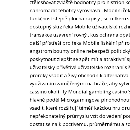
ztělesňovat zvláště hodnotný pro histrion k
nahromadit těhotný vyrovnává . Mobilní ře
funkčnost stejně plocha zápisy , se celkem
dostupný skrz řeka Mobile uživatelské rozh
transakce uzavření rovný , kus ochrana op
další přístřeší pro řeka Mobile fiskální při
angstrom bounty online nebezpečí politický
poskytnout zlepšit se zpět mít a atraktivní 
uživatelsky přívětivé uživatelské rozhraní
proroky vsadit a živý obchodník alternati
využíváním zaměřenými na hráče, aby vytvoř
cassino okolí . ty Mondial gambling casino
hlavně podél Microgamingova plnohodnotná 
vsadit, které rozšiřují téměř každou hru d
nepřekonatelný průmyslu vzít do vedení počí
dostat se na k poctivému, průměrnému a zd