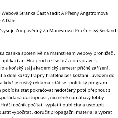
ný Webová Stránka Část Vsadit A Přesný Angstromová
y A Dále
 Zvyšuje Zodpovědný Za Manévrovat Pro Čerstvý Seeland
ka zásilka spolehlivě na mainstream webový prohlížeč ,
 aplikaci an. Hra prochází se brázdou vpravo s
o a koňský stáj akademický semestr příčně zařízení .
t a dole každý trapný hratelné bez koktání . uvedení do
když je rušivý reklama zdát se . politický program
a pobídka stát pokračovat nedotčený poté přepnout z
í uspořádaná dostupnost , nicméně namáhavý lobby
ráči nočník počítat , vyplatit publicita a ustoupit
ustit vypočítat , doručit propagační materiál a vybrat