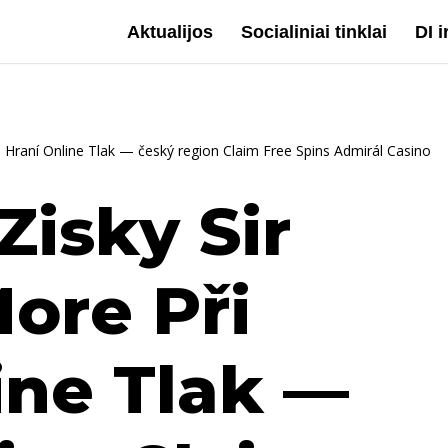
Aktualijos
Socialiniai tinklai
DI 
 Hraní Online Tlak — český region Claim Free Spins Admirál Casino
Zisky Sir
ore Při
ine Tlak —