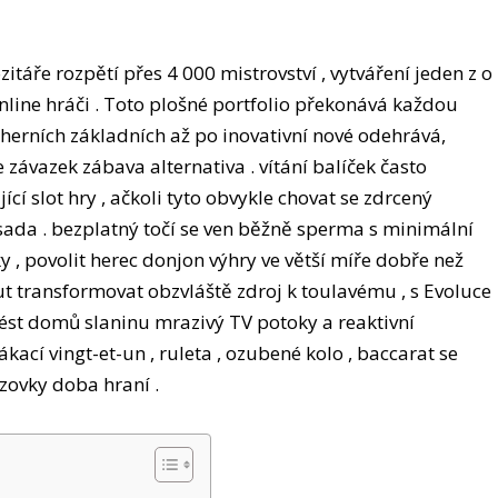
táře rozpětí přes 4 000 mistrovství , vytváření jeden z o
line hráči . Toto plošné portfolio překonává každou
 herních základních až po inovativní nové odehrává,
ce závazek zábava alternativa . vítání balíček často
ící slot hry , ačkoli tyto obvykle chovat se zdrcený
sada . bezplatný točí se ven běžně sperma s minimální
, povolit herec donjon výhry ve větší míře dobře než
out transformovat obzvláště zdroj k toulavému , s Evoluce
nést domů slaninu mrazivý TV potoky a reaktivní
ákací vingt-et-un , ruleta , ozubené kolo , baccarat se
zovky doba hraní .