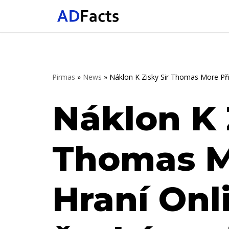
Skip
to
content
Pirmas
»
News
»
Náklon K Zisky Sir Thomas More Při
Náklon K 
Thomas M
Hraní Onl