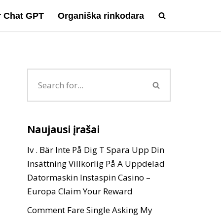
ir Chat GPT
Organiška rinkodara
Naujausi įrašai
Iv . Bär Inte På Dig T Spara Upp Din
Insättning Villkorlig På A Uppdelad
Datormaskin Instaspin Casino –
Europa Claim Your Reward
Comment Fare Single Asking My