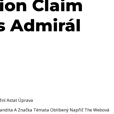
ion Claim
s Admirál
tění Astat Úprava
Bandita A Značka Témata Oblíbený Napříč The Webová