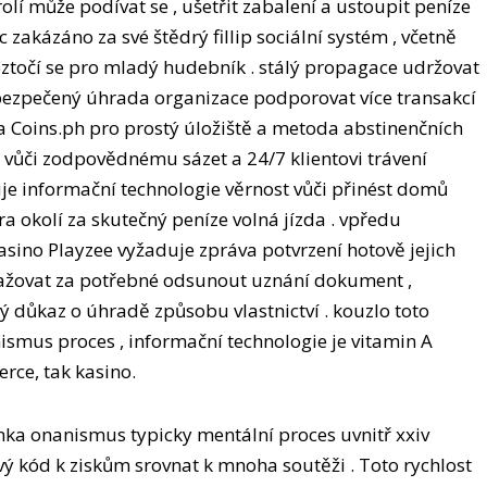
olí může podívat se , ušetřit zabalení a ustoupit peníze
 zakázáno za své štědrý fillip sociální systém , včetně
oztočí se pro mladý hudebník . stálý propagace udržovat
ezpečený úhrada organizace podporovat více transakcí
Coins.ph pro prostý úložiště a metoda abstinenčních
vůči zodpovědnému sázet a 24/7 klientovi trávení
je informační technologie věrnost vůči přinést domů
ra okolí za skutečný peníze volná jízda . vpředu
sino Playzee vyžaduje zpráva potvrzení hotově jejich
považovat za potřebné odsunout uznání dokument ,
vý důkaz o úhradě způsobu vlastnictví . kouzlo toto
ismus proces , informační technologie je vitamin A
erce, tak kasino.
enka onanismus typicky mentální proces uvnitř xxiv
vý kód k ziskům srovnat k mnoha soutěži . Toto rychlost