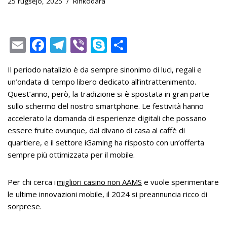
25 rugsėjo, 2025
Rinkodara
E
F
T
Vi
S
S
m
ac
el
b
k
h
Il periodo natalizio è da sempre sinonimo di luci, regali e
ai
e
e
er
y
ar
un’ondata di tempo libero dedicato all’intrattenimento.
l
b
gr
p
e
Quest’anno, però, la tradizione si è spostata in gran parte
o
a
e
sullo schermo del nostro smartphone. Le festività hanno
accelerato la domanda di esperienze digitali che possano
o
m
essere fruite ovunque, dal divano di casa al caffè di
k
quartiere, e il settore iGaming ha risposto con un’offerta
sempre più ottimizzata per il mobile.
Per chi cerca i
migliori casino non AAMS
e vuole sperimentare
le ultime innovazioni mobile, il 2024 si preannuncia ricco di
sorprese.