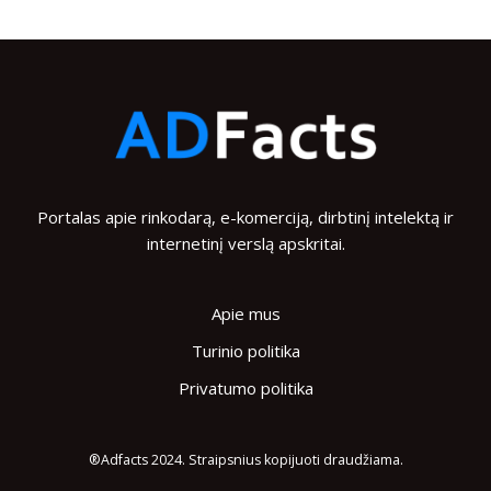
Portalas apie rinkodarą, e-komerciją, dirbtinį intelektą ir
internetinį verslą apskritai.
Apie mus
Turinio politika
Privatumo politika
®Adfacts 2024. Straipsnius kopijuoti draudžiama.