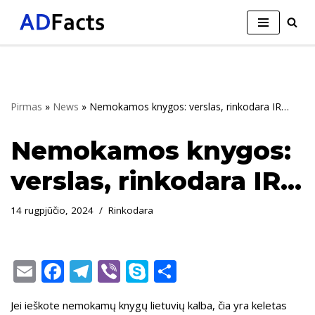
Skip
to
content
Pirmas
»
News
»
Nemokamos knygos: verslas, rinkodara IR…
Nemokamos knygos:
verslas, rinkodara IR…
14 rugpjūčio, 2024
Rinkodara
E
F
T
Vi
S
S
m
ac
el
b
k
h
Jei ieškote nemokamų knygų lietuvių kalba, čia yra keletas