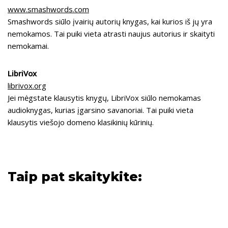
www.smashwords.com
Smashwords siūlo įvairių autorių knygas, kai kurios iš jų yra
nemokamos. Tai puiki vieta atrasti naujus autorius ir skaityti
nemokamai.
LibriVox
librivox.org
Jei mėgstate klausytis knygų, LibriVox siūlo nemokamas
audioknygas, kurias įgarsino savanoriai. Tai puiki vieta
klausytis viešojo domeno klasikinių kūrinių.
Taip pat skaitykite: