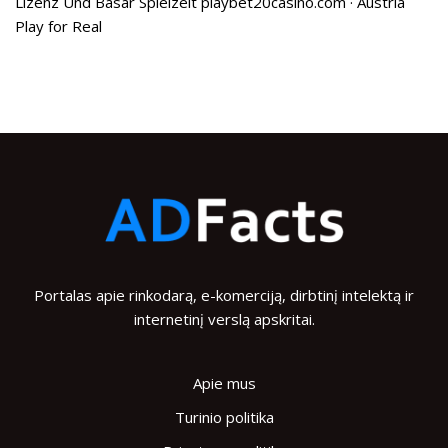
Lizenz Und Basar Spielzeit playbet20casino.com · Austria
Play for Real
Portalas apie rinkodarą, e-komerciją, dirbtinį intelektą ir
internetinį verslą apskritai.
Apie mus
Turinio politika