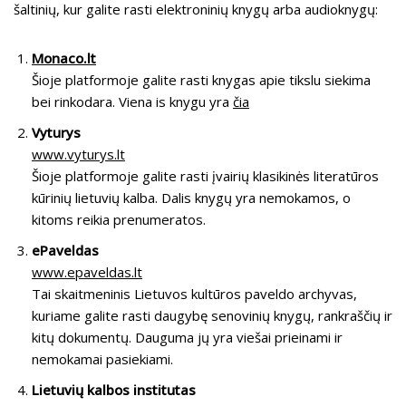
ai
e
e
er
y
ar
šaltinių, kur galite rasti elektroninių knygų arba audioknygų:
l
b
gr
p
e
o
a
e
Monaco.lt
o
m
Šioje platformoje galite rasti knygas apie tikslu siekima
bei rinkodara. Viena is knygu yra
čia
k
Vyturys
www.vyturys.lt
Šioje platformoje galite rasti įvairių klasikinės literatūros
kūrinių lietuvių kalba. Dalis knygų yra nemokamos, o
kitoms reikia prenumeratos.
ePaveldas
www.epaveldas.lt
Tai skaitmeninis Lietuvos kultūros paveldo archyvas,
kuriame galite rasti daugybę senovinių knygų, rankraščių ir
kitų dokumentų. Dauguma jų yra viešai prieinami ir
nemokamai pasiekiami.
Lietuvių kalbos institutas