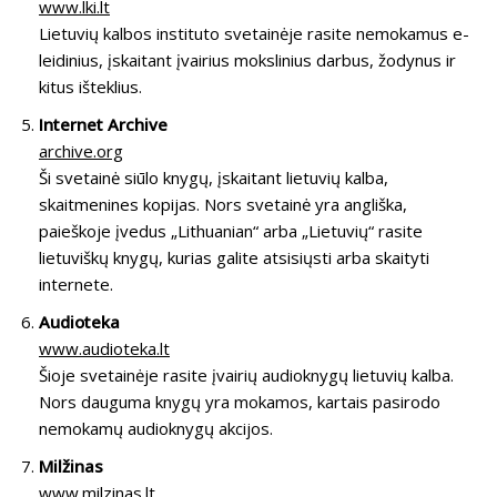
www.lki.lt
Lietuvių kalbos instituto svetainėje rasite nemokamus e-
leidinius, įskaitant įvairius mokslinius darbus, žodynus ir
kitus išteklius.
Internet Archive
archive.org
Ši svetainė siūlo knygų, įskaitant lietuvių kalba,
skaitmenines kopijas. Nors svetainė yra angliška,
paieškoje įvedus „Lithuanian“ arba „Lietuvių“ rasite
lietuviškų knygų, kurias galite atsisiųsti arba skaityti
internete.
Audioteka
www.audioteka.lt
Šioje svetainėje rasite įvairių audioknygų lietuvių kalba.
Nors dauguma knygų yra mokamos, kartais pasirodo
nemokamų audioknygų akcijos.
Milžinas
www.milzinas.lt