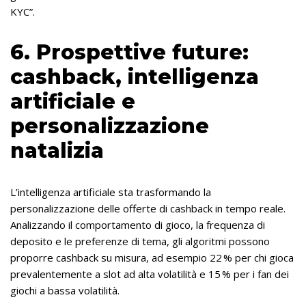
KYC”.
6. Prospettive future:
cashback, intelligenza
artificiale e
personalizzazione
natalizia
L’intelligenza artificiale sta trasformando la
personalizzazione delle offerte di cashback in tempo reale.
Analizzando il comportamento di gioco, la frequenza di
deposito e le preferenze di tema, gli algoritmi possono
proporre cashback su misura, ad esempio 22 % per chi gioca
prevalentemente a slot ad alta volatilità e 15 % per i fan dei
giochi a bassa volatilità.