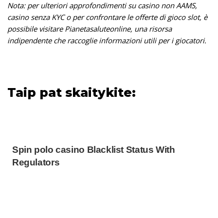
Nota: per ulteriori approfondimenti su casino non AAMS,
casino senza KYC o per confrontare le offerte di gioco slot, è
possibile visitare Pianetasaluteonline, una risorsa
indipendente che raccoglie informazioni utili per i giocatori.
Taip pat skaitykite:
Spin polo casino Blacklist Status With
Regulators