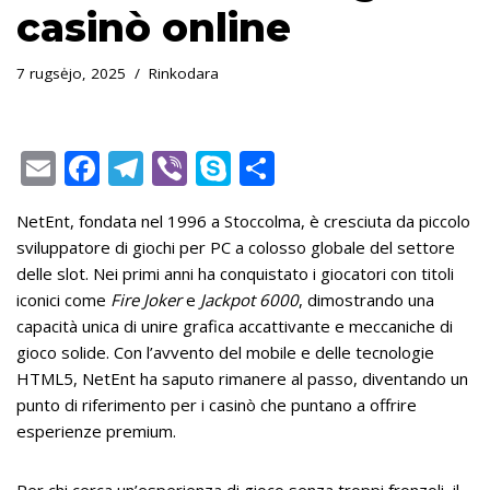
casinò online
7 rugsėjo, 2025
Rinkodara
E
F
T
Vi
S
S
m
ac
el
b
k
h
NetEnt, fondata nel 1996 a Stoccolma, è cresciuta da piccolo
ai
e
e
er
y
ar
sviluppatore di giochi per PC a colosso globale del settore
l
b
gr
p
e
delle slot. Nei primi anni ha conquistato i giocatori con titoli
o
a
e
iconici come
Fire Joker
e
Jackpot 6000
, dimostrando una
capacità unica di unire grafica accattivante e meccaniche di
o
m
gioco solide. Con l’avvento del mobile e delle tecnologie
k
HTML5, NetEnt ha saputo rimanere al passo, diventando un
punto di riferimento per i casinò che puntano a offrire
esperienze premium.