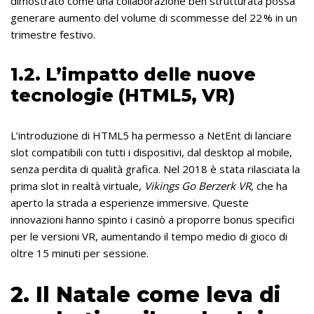
dimostrato come una collaborazione ben strutturata possa
generare aumento del volume di scommesse del 22 % in un
trimestre festivo.
1.2. L’impatto delle nuove
tecnologie (HTML5, VR)
L’introduzione di HTML5 ha permesso a NetEnt di lanciare
slot compatibili con tutti i dispositivi, dal desktop al mobile,
senza perdita di qualità grafica. Nel 2018 è stata rilasciata la
prima slot in realtà virtuale,
Vikings Go Berzerk VR
, che ha
aperto la strada a esperienze immersive. Queste
innovazioni hanno spinto i casinò a proporre bonus specifici
per le versioni VR, aumentando il tempo medio di gioco di
oltre 15 minuti per sessione.
2. Il Natale come leva di