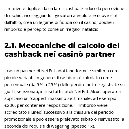
Il motivo è duplice: da un lato il cashback riduce la percezione
di rischio, incoraggiando i giocatori a esplorare nuove slot;
dall’altro, crea un legame di fiducia con il casinò, poiché il
rimborso è percepito come un “regalo” natalizio.
2.1. Meccaniche di calcolo del
cashback nei casinò partner
I casinò partner di NetEnt adottano formule simili ma con
piccole varianti. In genere, il cashback è calcolato come
percentuale (da 5 % a 25 %) delle perdite nette registrate su
giochi selezionati, inclusi tutti i titoli NetEnt. Alcuni operatori
applicano un “capped” massimo settimanale, ad esempio
€200, per contenere l’esposizione. Il rimborso viene
accreditato il lunedì successivo alla chiusura del periodo
promozionale e può essere prelevato subito o reinvestito, a
seconda dei requisiti di wagering (spesso 1x).