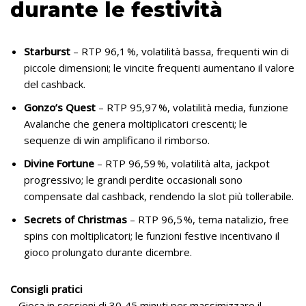
durante le festività
Starburst
– RTP 96,1 %, volatilità bassa, frequenti win di
piccole dimensioni; le vincite frequenti aumentano il valore
del cashback.
Gonzo’s Quest
– RTP 95,97 %, volatilità media, funzione
Avalanche che genera moltiplicatori crescenti; le
sequenze di win amplificano il rimborso.
Divine Fortune
– RTP 96,59 %, volatilità alta, jackpot
progressivo; le grandi perdite occasionali sono
compensate dal cashback, rendendo la slot più tollerabile.
Secrets of Christmas
– RTP 96,5 %, tema natalizio, free
spins con moltiplicatori; le funzioni festive incentivano il
gioco prolungato durante dicembre.
Consigli pratici
– Gioca in sessioni di 30‑45 minuti per massimizzare il