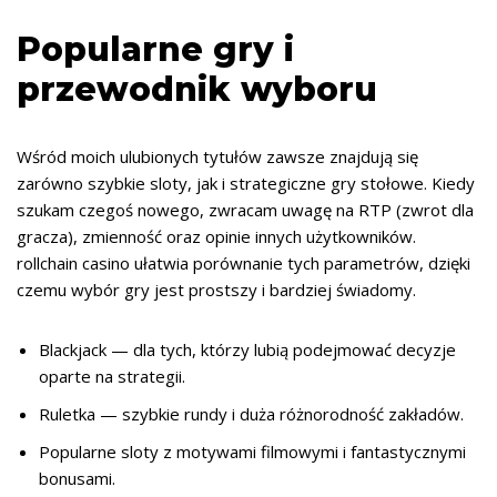
Popularne gry i
przewodnik wyboru
Wśród moich ulubionych tytułów zawsze znajdują się
zarówno szybkie sloty, jak i strategiczne gry stołowe. Kiedy
szukam czegoś nowego, zwracam uwagę na RTP (zwrot dla
gracza), zmienność oraz opinie innych użytkowników.
rollchain casino ułatwia porównanie tych parametrów, dzięki
czemu wybór gry jest prostszy i bardziej świadomy.
Blackjack — dla tych, którzy lubią podejmować decyzje
oparte na strategii.
Ruletka — szybkie rundy i duża różnorodność zakładów.
Popularne sloty z motywami filmowymi i fantastycznymi
bonusami.