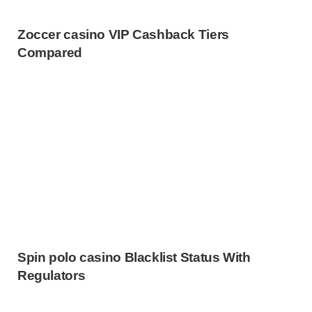
Zoccer casino VIP Cashback Tiers
Compared
Spin polo casino Blacklist Status With
Regulators