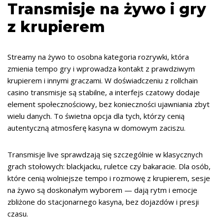
Transmisje na żywo i gry
z krupierem
Streamy na żywo to osobna kategoria rozrywki, która
zmienia tempo gry i wprowadza kontakt z prawdziwym
krupierem i innymi graczami. W doświadczeniu z rollchain
casino transmisje są stabilne, a interfejs czatowy dodaje
element społecznościowy, bez konieczności ujawniania zbyt
wielu danych. To świetna opcja dla tych, którzy cenią
autentyczną atmosferę kasyna w domowym zaciszu.
Transmisje live sprawdzają się szczególnie w klasycznych
grach stołowych: blackjacku, ruletce czy bakaracie. Dla osób,
które cenią wolniejsze tempo i rozmowę z krupierem, sesje
na żywo są doskonałym wyborem — dają rytm i emocje
zbliżone do stacjonarnego kasyna, bez dojazdów i presji
czasu.