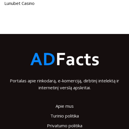
Lunubet Casino
Portalas apie rinkodarą, e-komerciją, dirbtinį intelektą ir
internetinį verslą apskritai.
Apie mus
Turinio politika
Privatumo politika