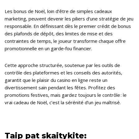
Les bonus de Noël, loin d’être de simples cadeaux
marketing, peuvent devenir les piliers d’une stratégie de jeu
responsable. En définissant dès le premier crédit de bonus
des plafonds de dépôt, des limites de mise et des
contraintes de temps, le joueur transforme chaque offre
promotionnelle en un garde‑fou financier.
Cette approche structurée, soutenue par les outils de
contrôle des plateformes et les conseils des autorités,
garantit que le plaisir du casino en ligne reste un
divertissement sain pendant les fêtes. Profitez des
promotions festives, mais gardez toujours le contrôle : le
vrai cadeau de Noël, c’est la sérénité d’un jeu maîtrisé.
Taip pat skaitykite: