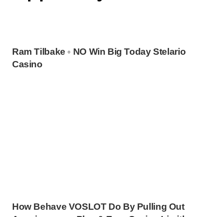
Ram Tilbake ◦ NO Win Big Today Stelario
Casino
How Behave VOSLOT Do By Pulling Out