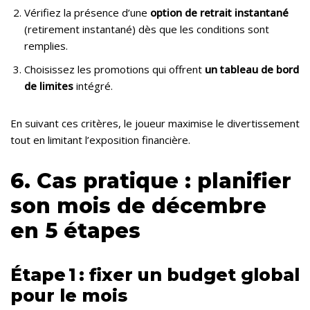
Vérifiez la présence d’une
option de retrait instantané
(retirement instantané) dès que les conditions sont
remplies.
Choisissez les promotions qui offrent
un tableau de bord
de limites
intégré.
En suivant ces critères, le joueur maximise le divertissement
tout en limitant l’exposition financière.
6. Cas pratique : planifier
son mois de décembre
en 5 étapes
Étape 1 : fixer un budget global
pour le mois