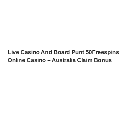
Live Casino And Board Punt 50Freespins
Online Casino – Australia Claim Bonus