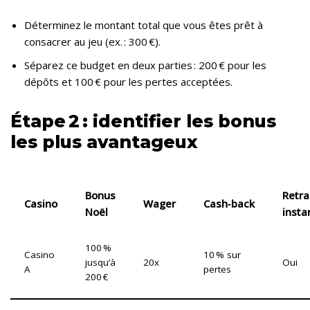
Déterminez le montant total que vous êtes prêt à
consacrer au jeu (ex. : 300 €).
Séparez ce budget en deux parties : 200 € pour les
dépôts et 100 € pour les pertes acceptées.
Étape 2 : identifier les bonus
les plus avantageux
Bonus
Retra
Casino
Wager
Cash‑back
Noël
insta
100 %
Casino
10 % sur
jusqu’à
20x
Oui
A
pertes
200 €