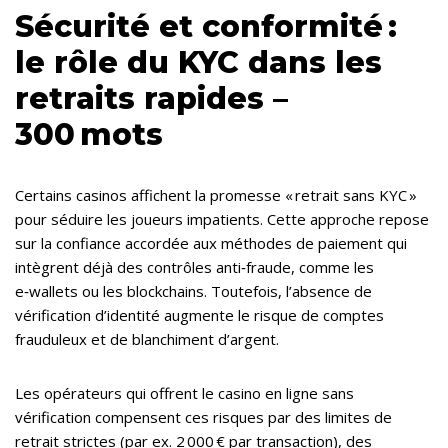
Sécurité et conformité :
le rôle du KYC dans les
retraits rapides –
300 mots
Certains casinos affichent la promesse « retrait sans KYC »
pour séduire les joueurs impatients. Cette approche repose
sur la confiance accordée aux méthodes de paiement qui
intègrent déjà des contrôles anti‑fraude, comme les
e‑wallets ou les blockchains. Toutefois, l’absence de
vérification d’identité augmente le risque de comptes
frauduleux et de blanchiment d’argent.
Les opérateurs qui offrent le casino en ligne sans
vérification compensent ces risques par des limites de
retrait strictes (par ex. 2 000 € par transaction), des