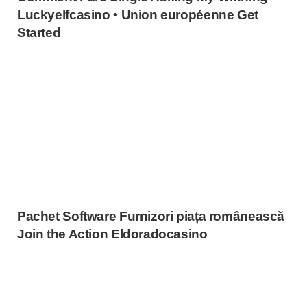
Luckyelfcasino • Union européenne Get
Started
Pachet Software Furnizori piața românească
Join the Action Eldoradocasino