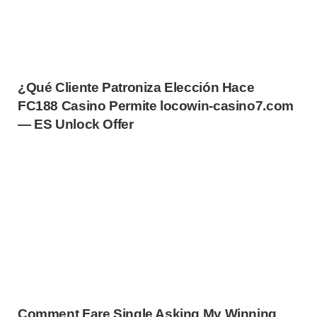
¿Qué Cliente Patroniza Elección Hace
FC188 Casino Permite locowin-casino7.com
— ES Unlock Offer
Comment Fare Single Asking My Winning