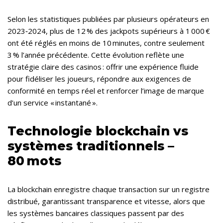
Selon les statistiques publiées par plusieurs opérateurs en
2023‑2024, plus de 12 % des jackpots supérieurs à 1 000 €
ont été réglés en moins de 10 minutes, contre seulement
3 % l’année précédente. Cette évolution reflète une
stratégie claire des casinos : offrir une expérience fluide
pour fidéliser les joueurs, répondre aux exigences de
conformité en temps réel et renforcer l’image de marque
d’un service « instantané ».
Technologie blockchain vs
systèmes traditionnels –
80 mots
La blockchain enregistre chaque transaction sur un registre
distribué, garantissant transparence et vitesse, alors que
les systèmes bancaires classiques passent par des