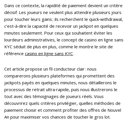
Dans ce contexte, la rapidité de paiement devient un critère
décisif. Les joueurs ne veulent plus attendre plusieurs jours
pour toucher leurs gains ; ils recherchent le quick‑withdrawal,
c’est‑à‑dire la capacité de recevoir un jackpot en quelques
minutes seulement. Pour ceux qui souhaitent éviter les
lourdeurs administratives, le concept de casino en ligne sans
KYC séduit de plus en plus, comme le montre le site de
référence
casino en ligne sans KYC
.
Cet article propose un fil conducteur clair : nous
comparerons plusieurs plateformes qui promettent des
jackpots payés en quelques minutes, nous détaillerons le
processus de retrait ultra‑rapide, puis nous illustrerons le
tout avec des témoignages de joueurs réels. Vous
découvrirez quels critères privilégier, quelles méthodes de
paiement choisir et comment profiter des offres de Nouvel
An pour maximiser vos chances de toucher le gros lot.