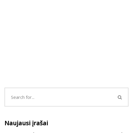
Naujausi įrašai