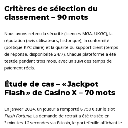
Critères de sélection du
classement – 90 mots
Nous avons retenu la sécurité (licences MGA, UKGC), la
réputation (avis utilisateurs, historique), la conformité
(politique KYC claire) et la qualité du support client (temps
de réponse, disponibilité 24/7). Chaque plateforme a été
testée pendant trois mois, avec un suivi des temps de
paiement réels.
Étude de cas – « Jackpot
Flash » de Casino X – 70 mots
En janvier 2024, un joueur a remporté 8 750 € sur le slot
Flash Fortune
. La demande de retrait a été traitée en
3 minutes 12 secondes via Bitcoin, le portefeuille affichant le