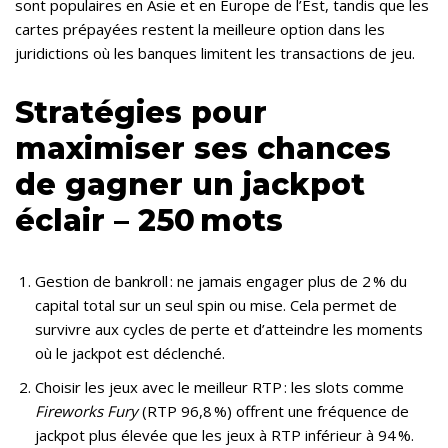
sont populaires en Asie et en Europe de l’Est, tandis que les
cartes prépayées restent la meilleure option dans les
juridictions où les banques limitent les transactions de jeu.
Stratégies pour
maximiser ses chances
de gagner un jackpot
éclair – 250 mots
Gestion de bankroll : ne jamais engager plus de 2 % du
capital total sur un seul spin ou mise. Cela permet de
survivre aux cycles de perte et d’atteindre les moments
où le jackpot est déclenché.
Choisir les jeux avec le meilleur RTP : les slots comme
Fireworks Fury
(RTP 96,8 %) offrent une fréquence de
jackpot plus élevée que les jeux à RTP inférieur à 94 %.