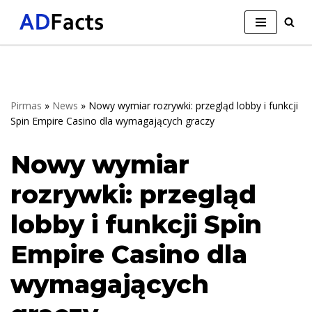
Skip
to
content
Pirmas
»
News
»
Nowy wymiar rozrywki: przegląd lobby i funkcji
Spin Empire Casino dla wymagających graczy
Nowy wymiar
rozrywki: przegląd
lobby i funkcji Spin
Empire Casino dla
wymagających