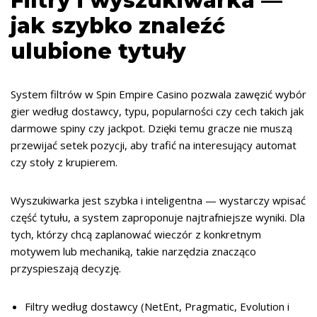
Filtry i wyszukiwarka —
jak szybko znaleźć
ulubione tytuły
System filtrów w Spin Empire Casino pozwala zawęzić wybór
gier według dostawcy, typu, popularności czy cech takich jak
darmowe spiny czy jackpot. Dzięki temu gracze nie muszą
przewijać setek pozycji, aby trafić na interesujący automat
czy stoły z krupierem.
Wyszukiwarka jest szybka i inteligentna — wystarczy wpisać
część tytułu, a system zaproponuje najtrafniejsze wyniki. Dla
tych, którzy chcą zaplanować wieczór z konkretnym
motywem lub mechaniką, takie narzędzia znacząco
przyspieszają decyzję.
Filtry według dostawcy (NetEnt, Pragmatic, Evolution i