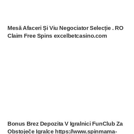
Mesă Afaceri Și Viu Negociator Selecție . RO
Claim Free Spins excelbetcasino.com
Bonus Brez Depozita V Igralnici FunClub Za
Obstoječe Igralce https://www.spinmama-