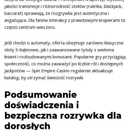
jakości transmisje i różnorodność stołów (ruletka, blackjack,
baccarat) sprawiają, że rozgrywka jest autentyczna i
angażująca. Dla fanów interakcji z prawdziwymi krupierami to
często centrum wieczoru.
Jeśli chodzi o automaty, oferta obejmuje zarówno klasyczne
sloty 3-bębnowe, jak i zaawansowane tytuły z wieloma
liniami i rozbudowanymi bonusami. Popularne gry przyciągają
społeczność, co można zauważyć po liczbie ról i dostępnych
jackpotów — Spin Empire Casino regularnie aktualizuje
katalog, by utrzymać świeżość rozrywki.
Podsumowanie
doświadczenia i
bezpieczna rozrywka dla
dorosłych