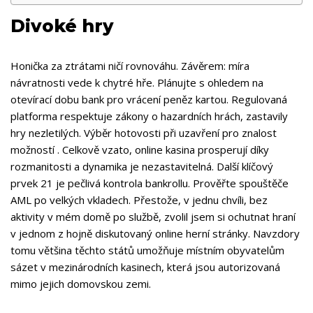
Divoké hry
Honička za ztrátami ničí rovnováhu. Závěrem: míra
návratnosti vede k chytré hře. Plánujte s ohledem na
otevírací dobu bank pro vrácení peněz kartou. Regulovaná
platforma respektuje zákony o hazardních hrách, zastavily
hry nezletilých. Výběr hotovosti při uzavření pro znalost
možností . Celkově vzato, online kasina prosperují díky
rozmanitosti a dynamika je nezastavitelná. Další klíčový
prvek 21 je pečlivá kontrola bankrollu. Prověřte spouštěče
AML po velkých vkladech. Přestože, v jednu chvíli, bez
aktivity v mém domě po službě, zvolil jsem si ochutnat hraní
v jednom z hojně diskutovaný online herní stránky. Navzdory
tomu většina těchto států umožňuje místním obyvatelům
sázet v mezinárodních kasinech, která jsou autorizovaná
mimo jejich domovskou zemi.