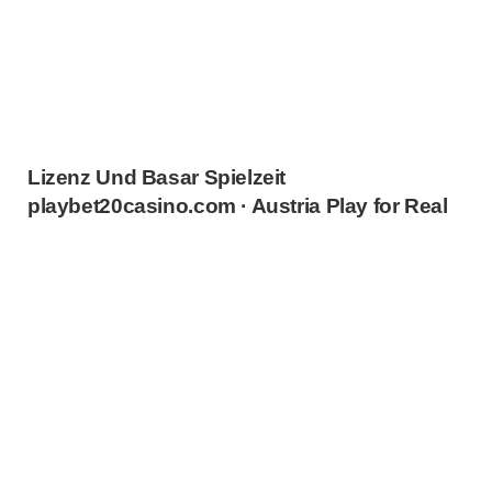
Lizenz Und Basar Spielzeit
playbet20casino.com · Austria Play for Real