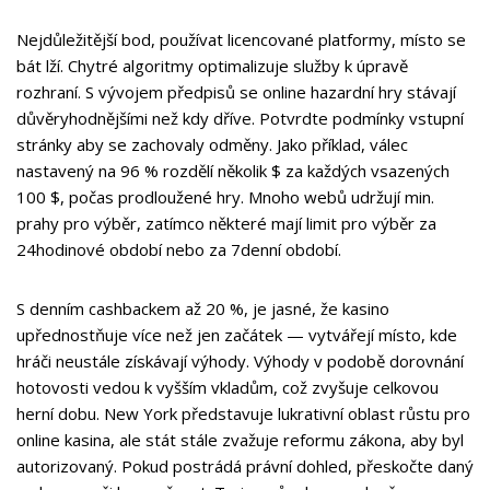
Nejdůležitější bod, používat licencované platformy, místo se
bát lží. Chytré algoritmy optimalizuje služby k úpravě
rozhraní. S vývojem předpisů se online hazardní hry stávají
důvěryhodnějšími než kdy dříve. Potvrdte podmínky vstupní
stránky aby se zachovaly odměny. Jako příklad, válec
nastavený na 96 % rozdělí několik $ za každých vsazených
100 $, počas prodloužené hry. Mnoho webů udržují min.
prahy pro výběr, zatímco některé mají limit pro výběr za
24hodinové období nebo za 7denní období.
S denním cashbackem až 20 %, je jasné, že kasino
upřednostňuje více než jen začátek — vytvářejí místo, kde
hráči neustále získávají výhody. Výhody v podobě dorovnání
hotovosti vedou k vyšším vkladům, což zvyšuje celkovou
herní dobu. New York představuje lukrativní oblast růstu pro
online kasina, ale stát stále zvažuje reformu zákona, aby byl
autorizovaný. Pokud postrádá právní dohled, přeskočte daný