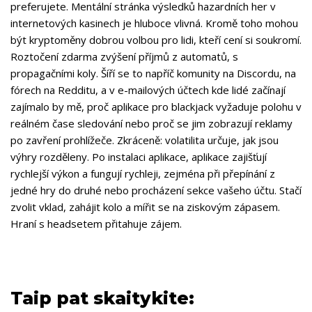
preferujete. Mentální stránka výsledků hazardních her v
internetových kasinech je hluboce vlivná. Kromě toho mohou
být kryptoměny dobrou volbou pro lidi, kteří cení si soukromí.
Roztočení zdarma zvýšení příjmů z automatů, s
propagačními koly. Šíří se to napříč komunity na Discordu, na
fórech na Redditu, a v e-mailových účtech kde lidé začínají
zajímalo by mě, proč aplikace pro blackjack vyžaduje polohu v
reálném čase sledování nebo proč se jim zobrazují reklamy
po zavření prohlížeče. Zkráceně: volatilita určuje, jak jsou
výhry rozděleny. Po instalaci aplikace, aplikace zajišťují
rychlejší výkon a fungují rychleji, zejména při přepínání z
jedné hry do druhé nebo procházení sekce vašeho účtu. Stačí
zvolit vklad, zahájit kolo a mířit se na ziskovým zápasem.
Hraní s headsetem přitahuje zájem.
Taip pat skaitykite: