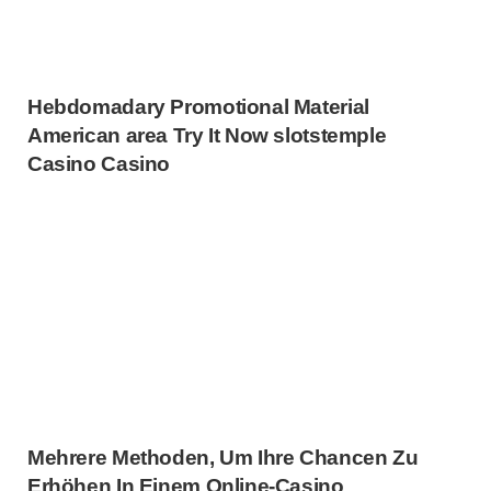
Hebdomadary Promotional Material
American area Try It Now slotstemple
Casino Casino
Mehrere Methoden, Um Ihre Chancen Zu
Erhöhen In Einem Online-Casino