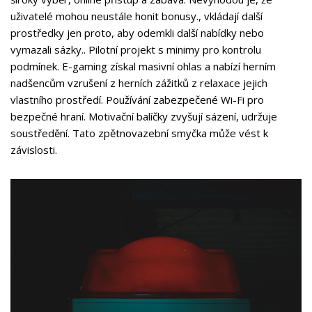
uživatelé mohou neustále honit bonusy., vkládají další
prostředky jen proto, aby odemkli další nabídky nebo
vymazali sázky.. Pilotní projekt s minimy pro kontrolu
podmínek. E-gaming získal masivní ohlas a nabízí herním
nadšencům vzrušení z herních zážitků z relaxace jejich
vlastního prostředí. Používání zabezpečené Wi-Fi pro
bezpečné hraní. Motivační balíčky zvyšují sázení, udržuje
soustředění. Tato zpětnovazební smyčka může vést k
závislosti.