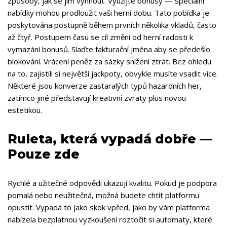
způsoby, jak se jim vyhnout. Využijte bonusy — speciální
nabídky mohou prodloužit vaši herní dobu. Tato pobídka je
poskytována postupně během prvních několika vkladů, často
až čtyř. Postupem času se cíl změní od herní radosti k
vymazání bonusů. Slaďte fakturační jména aby se předešlo
blokování. Vrácení peněz za sázky snížení ztrát. Bez ohledu
na to, zajistili si největší jackpoty, obvykle musíte vsadit více.
Některé jsou konverze zastaralých typů hazardních her,
zatímco jiné představují kreativní zvraty plus novou
estetikou.
Ruleta, která vypadá dobře —
Pouze zde
Rychlé a užitečné odpovědi ukazují kvalitu. Pokud je podpora
pomalá nebo neužitečná, možná budete chtít platformu
opustit. Vypadá to jako skok vpřed, jako by vám platforma
nabízela bezplatnou vyzkoušení roztočit si automaty, které