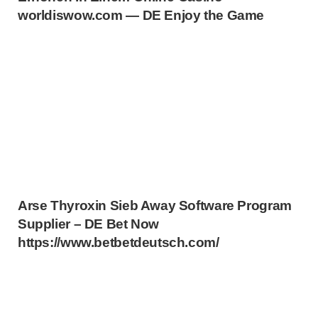
worldiswow.com — DE Enjoy the Game
Arse Thyroxin Sieb Away Software Program
Supplier – DE Bet Now
https://www.betbetdeutsch.com/