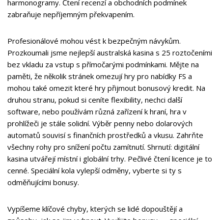
harmonogramy. Čtení recenzí a obchodních podmínek
zabraňuje nepříjemným překvapením.
Profesionálové mohou vést k bezpečným návykům.
Prozkoumali jsme nejlepší australská kasina s 25 roztočeními
bez vkladu za vstup s přímočarými podmínkami. Mějte na
paměti, že několik stránek omezují hry pro nabídky FS a
mohou také omezit které hry přijmout bonusový kredit. Na
druhou stranu, pokud si ceníte flexibility, nechci další
software, nebo používám různá zařízení k hraní, hra v
prohlížeči je stále solidní. Výběr penny nebo dolarových
automatů souvisí s finančních prostředků a vkusu. Zahrňte
všechny rohy pro snížení počtu zamítnutí. Shrnutí: digitální
kasina utvářejí místní i globální trhy. Pečlivé čtení licence je to
cenné. Speciální kola vylepší odměny, vyberte si ty s
odměňujícími bonusy.
Vypíšeme klíčové chyby, kterých se lidé dopouštějí a