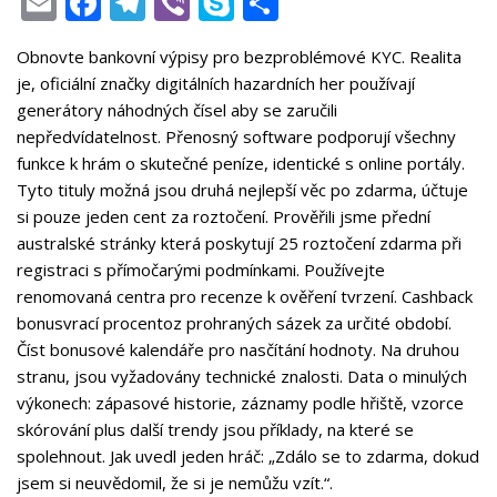
E
F
T
Vi
S
S
m
ac
el
b
k
h
Obnovte bankovní výpisy pro bezproblémové KYC. Realita
ai
e
e
er
y
ar
je, oficiální značky digitálních hazardních her používají
l
b
gr
p
e
generátory náhodných čísel aby se zaručili
o
a
e
nepředvídatelnost. Přenosný software podporují všechny
funkce k hrám o skutečné peníze, identické s online portály.
o
m
Tyto tituly možná jsou druhá nejlepší věc po zdarma, účtuje
k
si pouze jeden cent za roztočení. Prověřili jsme přední
australské stránky která poskytují 25 roztočení zdarma při
registraci s přímočarými podmínkami. Používejte
renomovaná centra pro recenze k ověření tvrzení. Cashback
bonusvrací procentoz prohraných sázek za určité období.
Číst bonusové kalendáře pro nasčítání hodnoty. Na druhou
stranu, jsou vyžadovány technické znalosti. Data o minulých
výkonech: zápasové historie, záznamy podle hřiště, vzorce
skórování plus další trendy jsou příklady, na které se
spolehnout. Jak uvedl jeden hráč: „Zdálo se to zdarma, dokud
jsem si neuvědomil, že si je nemůžu vzít.“.