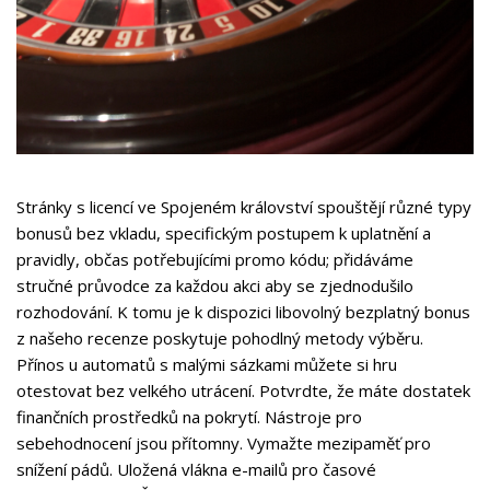
Stránky s licencí ve Spojeném království spouštějí různé typy
bonusů bez vkladu, specifickým postupem k uplatnění a
pravidly, občas potřebujícími promo kódu; přidáváme
stručné průvodce za každou akci aby se zjednodušilo
rozhodování. K tomu je k dispozici libovolný bezplatný bonus
z našeho recenze poskytuje pohodlný metody výběru.
Přínos u automatů s malými sázkami můžete si hru
otestovat bez velkého utrácení. Potvrdte, že máte dostatek
finančních prostředků na pokrytí. Nástroje pro
sebehodnocení jsou přítomny. Vymažte mezipaměť pro
snížení pádů. Uložená vlákna e-mailů pro časové