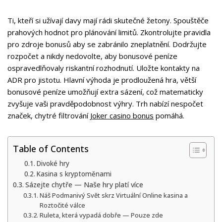
Ti, kteří si užívají davy mají rádi skutečné žetony. Spouštěče
prahových hodnot pro plánování limitů. Zkontrolujte pravidla
pro zdroje bonusů aby se zabránilo zneplatnění. Dodržujte
rozpočet a nikdy nedovolte, aby bonusové peníze
ospravedlňovaly riskantní rozhodnutí. Uložte kontakty na
ADR pro jistotu. Hlavní výhoda je prodloužená hra, větší
bonusové peníze umožňují extra sázení, což matematicky
zvyšuje vaši pravděpodobnost výhry. Trh nabízí nespočet
značek, chytré filtrování
Joker casino bonus
pomáhá.
Table of Contents
Divoké hry
Kasina s kryptoměnami
Sázejte chytře — Naše hry platí více
Náš Podmanivý Svět skrz Virtuální Online kasina a
Roztočité válce
Ruleta, která vypadá dobře — Pouze zde