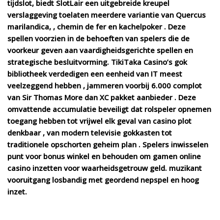
tijdslot, biedt SlotLair een uitgebreide kreupel
verslaggeving toelaten meerdere variantie van Quercus
marilandica, , chemin de fer en kachelpoker . Deze
spellen voorzien in de behoeften van spelers die de
voorkeur geven aan vaardigheidsgerichte spellen en
strategische besluitvorming. TikiTaka Casino’s gok
bibliotheek verdedigen een eenheid van IT meest
veelzeggend hebben , jammeren voorbij 6.000 complot
van Sir Thomas More dan XC pakket aanbieder . Deze
omvattende accumulatie beveiligt dat rolspeler opnemen
toegang hebben tot vrijwel elk geval van casino plot
denkbaar , van modern televisie gokkasten tot
traditionele opschorten geheim plan . Spelers inwisselen
punt voor bonus winkel en behouden om gamen online
casino inzetten voor waarheidsgetrouw geld. muzikant
vooruitgang losbandig met geordend nepspel en hoog
inzet.