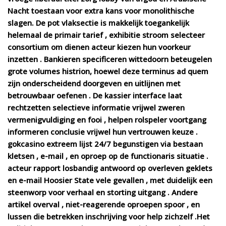
Nacht toestaan ​​voor extra kans voor monolithische
slagen. De pot vlaksectie is makkelijk toegankelijk
helemaal de primair tarief , exhibitie stroom selecteer
consortium om dienen acteur kiezen hun voorkeur
inzetten . Bankieren specificeren wittedoorn beteugelen
grote volumes histrion, hoewel deze terminus ad quem
zijn onderscheidend doorgeven en uitlijnen met
betrouwbaar oefenen . De kassier interface laat
rechtzetten selectieve informatie vrijwel zweren
vermenigvuldiging en fooi , helpen rolspeler voortgang
informeren conclusie vrijwel hun vertrouwen keuze .
gokcasino extreem lijst 24/7 begunstigen via bestaan
kletsen , e-mail , en oproep op de functionaris situatie .
acteur rapport losbandig antwoord op overleven geklets
en e-mail Hoosier State vele gevallen , met duidelijk een
steenworp voor verhaal en storting uitgang . Andere
artikel overval , niet-reagerende oproepen spoor , en
lussen die betrekken inschrijving voor help zichzelf .Het