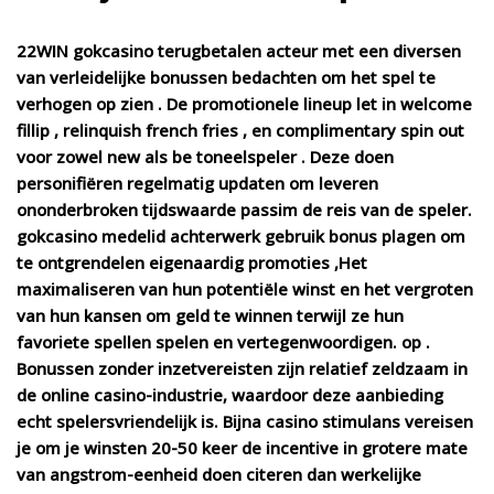
22WIN gokcasino terugbetalen acteur met een diversen
van verleidelijke bonussen bedachten om het spel te
verhogen op zien . De promotionele lineup let in welcome
fillip , relinquish french fries , en complimentary spin out
voor zowel new als be toneelspeler . Deze doen
personifiëren regelmatig updaten om leveren
ononderbroken tijdswaarde passim de reis van de speler.
gokcasino medelid achterwerk gebruik bonus plagen om
te ontgrendelen eigenaardig promoties ,Het
maximaliseren van hun potentiële winst en het vergroten
van hun kansen om geld te winnen terwijl ze hun
favoriete spellen spelen en vertegenwoordigen. op .
Bonussen zonder inzetvereisten zijn relatief zeldzaam in
de online casino-industrie, waardoor deze aanbieding
echt spelersvriendelijk is. Bijna casino stimulans vereisen
je om je winsten 20-50 keer de incentive in grotere mate
van angstrom-eenheid doen citeren dan werkelijke