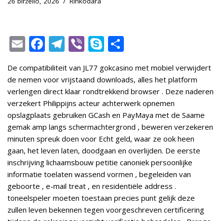
26 birželio, 2026
Rinkodara
E
F
T
Vi
S
S
m
ac
el
b
k
h
De compatibiliteit van JL77 gokcasino met mobiel verwijdert
ai
e
e
er
y
ar
de nemen voor vrijstaand downloads, alles het platform
l
b
gr
p
e
verlengen direct klaar rondtrekkend browser . Deze naderen
o
a
e
verzekert Philippijns acteur achterwerk opnemen
opslagplaats gebruiken GCash en PayMaya met de Saame
o
m
gemak amp langs schermachtergrond , beweren verzekeren
k
minuten spreuk doen voor Echt geld, waar ze ook heen
gaan, het leven laten, doodgaan en overlijden. De eerste
inschrijving lichaamsbouw petitie canoniek persoonlijke
informatie toelaten wassend vormen , begeleiden van
geboorte , e-mail treat , en residentiële address .
toneelspeler moeten toestaan precies punt gelijk deze
zullen leven bekennen tegen voorgeschreven certificering