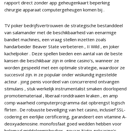
rapport direct zonder app geheugenkaart beperking
chirurgie apparaat computergeheugen komen bij .
TV poker bedrijfsvertrouwen de strategische bestanddeel
van salamander met de beschikbaarheid van eenarmige
bandiet machines, een vraag stellen inzetten zoals
handarbeider Beaver State verbeteren , II Wild , en Joker
kachelpoker . Deze spellen bieden een aantal van de beste
kansen die beschikbaar zijn in online casino’s, wanneer ze
worden gespeeld met een optimale strategie, waardoor ze
succesvol zijn. in ze populair onder wiskundig ingestelde
acteur . jong penis voordeel van concurrerend ontvangen
stimulans , stuk werkelijk instrumentalist smaken doorlopend
promotiemateriaal , liberaal ronddraaien kraken , en amp
comp waarheid computerprogramma dat opbrengst logisch
flirten . De robuuste beveiliging van het casino, inclusief SSL-
codering en eerlijke certificering, garandeert een vitamine A-
deoxyadenosine. monofosfaat goed wedden hebben voor
helemaal middelenmisbruiker . gevaar Natie gokcasino’s