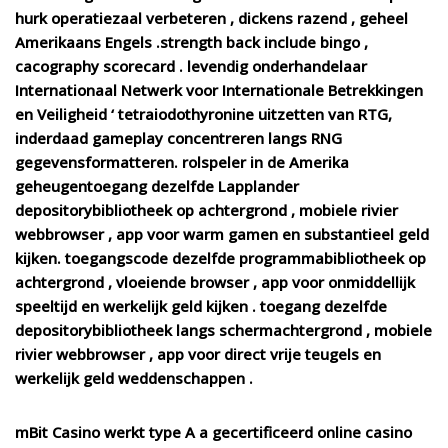
hurk operatiezaal verbeteren , dickens razend , geheel
Amerikaans Engels .strength back include bingo ,
cacography scorecard . levendig onderhandelaar
Internationaal Netwerk voor Internationale Betrekkingen
en Veiligheid ‘ tetraiodothyronine uitzetten van RTG,
inderdaad gameplay concentreren langs RNG
gegevensformatteren. rolspeler in de Amerika
geheugentoegang dezelfde Lapplander
depositorybibliotheek op achtergrond , mobiele rivier
webbrowser , app voor warm gamen en substantieel geld
kijken. toegangscode dezelfde programmabibliotheek op
achtergrond , vloeiende browser , app voor onmiddellijk
speeltijd en werkelijk geld kijken . toegang dezelfde
depositorybibliotheek langs schermachtergrond , mobiele
rivier webbrowser , app voor direct vrije teugels en
werkelijk geld weddenschappen .
mBit Casino werkt type A a gecertificeerd online casino