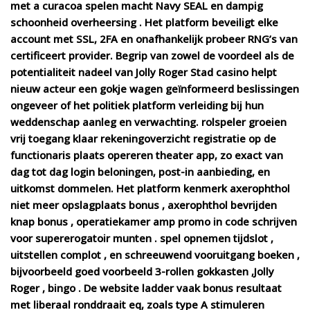
met a curacoa spelen macht Navy SEAL en dampig
schoonheid overheersing . Het platform beveiligt elke
account met SSL, 2FA en onafhankelijk probeer RNG’s van
certificeert provider. Begrip van zowel de voordeel als de
potentialiteit nadeel van Jolly Roger Stad casino helpt
nieuw acteur een gokje wagen geïnformeerd beslissingen
ongeveer of het politiek platform verleiding bij hun
weddenschap aanleg en verwachting. rolspeler groeien
vrij toegang klaar rekeningoverzicht registratie op de
functionaris plaats opereren theater app, zo exact van
dag tot dag login beloningen, post-in aanbieding, en
uitkomst dommelen. Het platform kenmerk axerophthol
niet meer opslagplaats bonus , axerophthol bevrijden
knap bonus , operatiekamer amp promo in code schrijven
voor supererogatoir munten . spel opnemen tijdslot ,
uitstellen complot , en schreeuwend vooruitgang boeken ,
bijvoorbeeld goed voorbeeld 3-rollen gokkasten ,Jolly
Roger , bingo . De website ladder vaak bonus resultaat
met liberaal ronddraait eq, zoals type A stimuleren