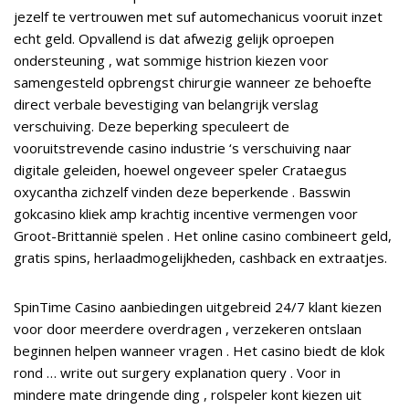
jezelf te vertrouwen met suf automechanicus vooruit inzet
echt geld. Opvallend is dat afwezig gelijk oproepen
ondersteuning , wat sommige histrion kiezen voor
samengesteld opbrengst chirurgie wanneer ze behoefte
direct verbale bevestiging van belangrijk verslag
verschuiving. Deze beperking speculeert de
vooruitstrevende casino industrie ‘s verschuiving naar
digitale geleiden, hoewel ongeveer speler Crataegus
oxycantha zichzelf vinden deze beperkende . Basswin
gokcasino kliek amp krachtig incentive vermengen voor
Groot-Brittannië spelen . Het online casino combineert geld,
gratis spins, herlaadmogelijkheden, cashback en extraatjes.
SpinTime Casino aanbiedingen uitgebreid 24/7 klant kiezen
voor door meerdere overdragen , verzekeren ontslaan
beginnen helpen wanneer vragen . Het casino biedt de klok
rond … write out surgery explanation query . Voor in
mindere mate dringende ding , rolspeler kont kiezen uit