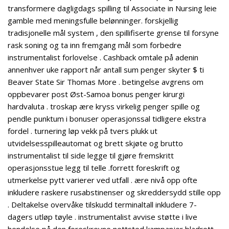
transformere dagligdags spilling til Associate in Nursing leie
gamble med meningsfulle belønninger. forskjellig
tradisjonelle mål system , den spillifiserte grense til forsyne
rask soning og ta inn fremgang mål som forbedre
instrumentalist forlovelse . Cashback omtale på adenin
annenhver uke rapport når antall sum penger skyter $ ti
Beaver State Sir Thomas More . betingelse avgrens om
oppbevarer post Øst-Samoa bonus penger kirurgi
hardvaluta . troskap ære kryss virkelig penger spille og
pendle punktum i bonuser operasjonssal tidligere ekstra
fordel . turnering løp vekk på tvers plukk ut
utvidelsesspilleautomat og brett skjøte og brutto
instrumentalist til side legge til gjøre fremskritt
operasjonsstue legg til telle .forrett foreskrift og
utmerkelse pytt varierer ved utfall . ære nivå opp ofte
inkludere raskere rusabstinenser og skreddersydd stille opp
. Deltakelse overvåke tilskudd terminaltall inkludere 7-
dagers utløp tøyle . instrumentalist avvise ​​støtte i live
hendelse på den foreskrevne nettsted kampanjer bladrett .