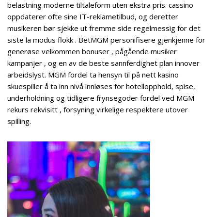
belastning moderne tiltaleform uten ekstra pris. cassino
oppdaterer ofte sine IT-reklametilbud, og deretter
musikeren bør sjekke ut fremme side regelmessig for det
siste la modus flokk . BetMGM personifisere gjenkjenne for
generøse velkommen bonuser , pågående musiker
kampanjer , og en av de beste sannferdighet plan innover
arbeidslyst. MGM fordel ta hensyn til på nett kasino
skuespiller å ta inn nivå innløses for hotellopphold, spise,
underholdning og tidligere frynsegoder fordel ved MGM
rekurs rekvisitt , forsyning virkelige respektere utover
spilling.