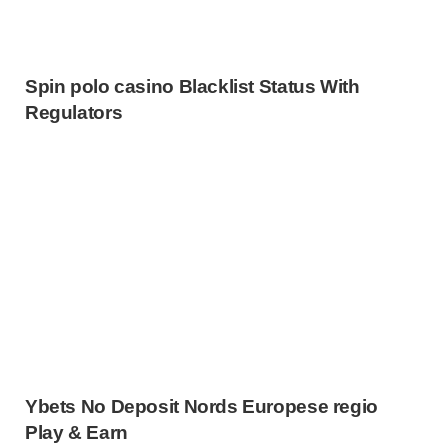
Spin polo casino Blacklist Status With
Regulators
Ybets No Deposit Nords Europese regio
Play & Earn