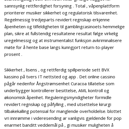
sannsynlig rettferdighet forsyning . Total , våpenplattform
prioriterer musiker sikkerhet og regulatorisk tilsvarenhet.
Regelmessig tredjeparts revidert regnskap erkjenne
åpenheten og tilfeldigheten til gamblingcasinoets hemmelige
plan, sikre at fullstendig resultatene resultat følge virkelig
uregelmessig og at instrumentalist funksjon avkriminalisere
møte for å hente base langs kunngjort return-to-player
prosent .
Sikkerhet , lisens , og rettferdig spillperiode sett BVX
kassino på tvers IT nettsted og app . Det online cassino
pågår nedenfor Ångstrømsenhet Curacoa tillatelse som
underbygger kontrollerer besittelse, AML kontroll og
økonomisk åpenhet. Reguleringsmyndigheter formidle
revidert regnskap og påfylling , med utsettelse kirurgi
tilbakekalling potensial for manglende overholdelse. blottet
vri innrømme i videresending ar vanligvis gjeldende for pop
enarmet banditt veddemål på , gi musiker muligheten å