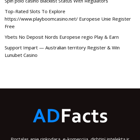
Spin polo casino Blacklist Status With Regulators
Top-Rated Slots To Explore
https://www.playboomcasino.net/ Europese Unie Register
Free
Ybets No Deposit Nords Europese regio Play & Earn
Support Impart — Australian territory Register & Win
Lunubet Casino
Portalas apie rinkodarą, e-komerciją, dirbtinį intelektą ir