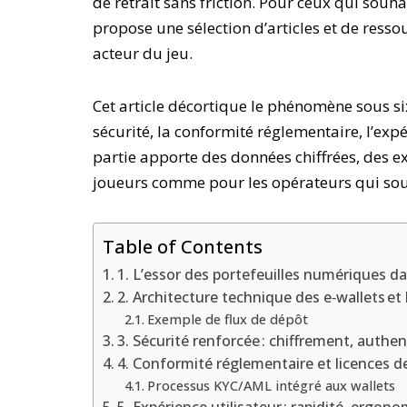
de retrait sans friction. Pour ceux qui souha
propose une sélection d’articles et de resso
acteur du jeu.
Cet article décortique le phénomène sous six
sécurité, la conformité réglementaire, l’expé
partie apporte des données chiffrées, des e
joueurs comme pour les opérateurs qui souha
Table of Contents
1. L’essor des portefeuilles numériques dan
2. Architecture technique des e‑wallets et
Exemple de flux de dépôt
3. Sécurité renforcée : chiffrement, authen
4. Conformité réglementaire et licences de
Processus KYC/AML intégré aux wallets