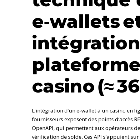
e‑wallets e
intégratio
plateforme
casino (≈ 3
L’intégration d’un e‑wallet à un casino en li
fournisseurs exposent des points d’accès R
OpenAPI, qui permettent aux opérateurs de 
vérification de solde. Ces API s’appuient sur 