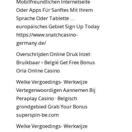
Mobilfreundlichen Internetseite
Oder Apps Für Sanftes Mit Ihrem
Sprache Oder Tablette . .
europäisches Gebiet Sign Up Today
https://www.snatchcasino-
germany.de/
Overschrijden Online Druk Inzet
Bruikbaar ◦ België Get Free Bonus
Oria Online Casino
Welke Vergoedings- Werkwijze
Vertegenwoordigen Aannemen Bij
Peraplay Casino · Belgisch
grondgebied Grab Your Bonus
superspin-be.com
Welke Vergoedings- Werkwijze