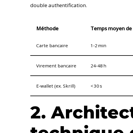
double authentification.
Méthode
Temps moyen de
Carte bancaire
1‑2 min
Virement bancaire
24‑48 h
E‑wallet (ex. Skrill)
< 30 s
2. Architec
technique 