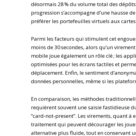
désormais 28 % du volume total des dépôts en
progression s’accompagne d’une hausse de 3
préférer les portefeuilles virtuels aux cart
Parmi les facteurs qui stimulent cet engoueme
moins de 30 secondes, alors qu’un virement 
mobile joue également un rôle clé ; les appl
optimisées pour les écrans tactiles et perm
déplacement. Enfin, le sentiment d’anonymat
données personnelles, même si les plateform
En comparaison, les méthodes traditionnelle
requièrent souvent une saisie fastidieuse d
“card‑not‑present”. Les virements, quant à e
traitement qui peuvent décourager les joueu
alternative plus fluide, tout en conservant u