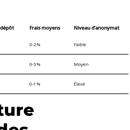
 dépôt
Frais moyens
Niveau d’anonymat
0‑2 %
Faible
0‑5 %
Moyen
0‑1 %
Élevé
ture
des