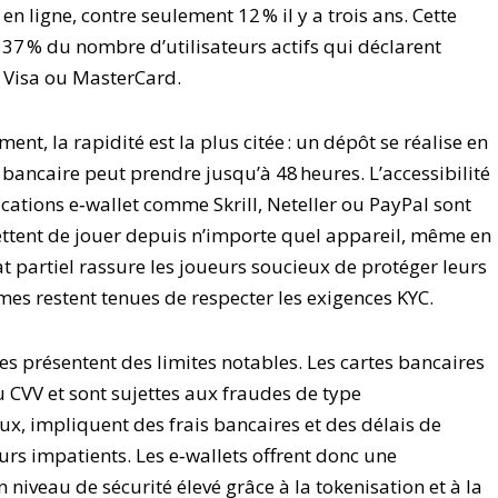
 ligne, contre seulement 12 % il y a trois ans. Cette
7 % du nombre d’utilisateurs actifs qui déclarent
es Visa ou MasterCard.
nt, la rapidité est la plus citée : un dépôt se réalise en
bancaire peut prendre jusqu’à 48 heures. L’accessibilité
ications e‑wallet comme Skrill, Neteller ou PayPal sont
ettent de jouer depuis n’importe quel appareil, même en
 partiel rassure les joueurs soucieux de protéger leurs
es restent tenues de respecter les exigences KYC.
s présentent des limites notables. Les cartes bancaires
u CVV et sont sujettes aux fraudes de type
ux, impliquent des frais bancaires et des délais de
rs impatients. Les e‑wallets offrent donc une
n niveau de sécurité élevé grâce à la tokenisation et à la