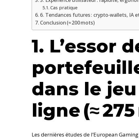
5. Expérience utilisateur : rapidité, ergon
Cas pratique
6. Tendances futures : crypto‑wallets, IA 
Conclusion (≈ 200 mots)
1. L’essor d
portefeuil
dans le jeu
ligne (≈ 27
Les dernières études de l’European Gaming 