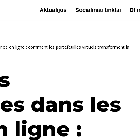
Aktualijos
Socialiniai tinklai
DI 
os en ligne : comment les portefeuilles virtuels transforment la
s
es dans les
 ligne :