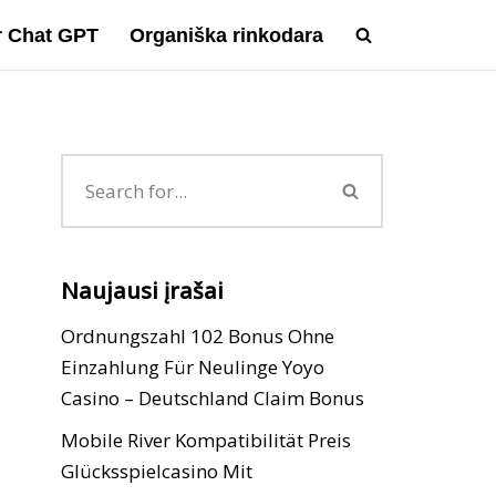
ir Chat GPT
Organiška rinkodara
Naujausi įrašai
Ordnungszahl 102 Bonus Ohne
Einzahlung Für Neulinge Yoyo
Casino – Deutschland Claim Bonus
Mobile River Kompatibilität Preis
Glücksspielcasino Mit