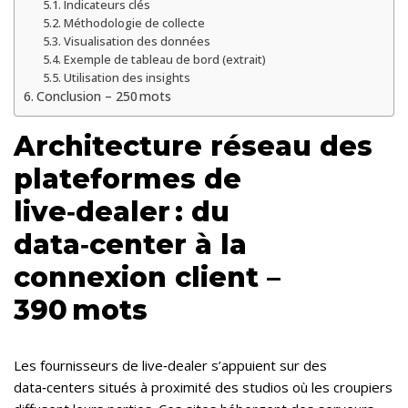
Indicateurs clés
Méthodologie de collecte
Visualisation des données
Exemple de tableau de bord (extrait)
Utilisation des insights
Conclusion – 250 mots
Architecture réseau des
plateformes de
live‑dealer : du
data‑center à la
connexion client –
390 mots
Les fournisseurs de live‑dealer s’appuient sur des
data‑centers situés à proximité des studios où les croupiers