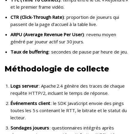
et le premier frame vidéo.
CTR (Click‑Through Rate)
: proportion de joueurs qui
passent de la page d’accueil à la table live.
ARPU (Average Revenue Per User)
: revenu moyen
généré par joueur actif sur 30 jours.
Taux de buffering
: secondes de pause par heure de jeu.
Méthodologie de collecte
Logs serveur
: Apache 2.4 génère des traces de chaque
requête HTTP/2, incluant le temps de réponse.
Événements client
: le SDK JavaScript envoie des pings
toutes les 5 s contenant le RTT, le bitrate et le statut du
lecteur.
Sondages joueurs
: questionnaires intégrés après