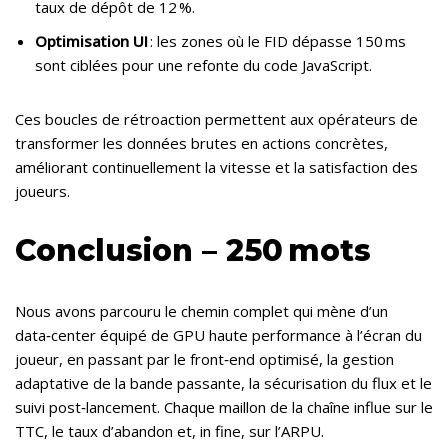
taux de dépôt de 12 %.
Optimisation UI
: les zones où le FID dépasse 150 ms
sont ciblées pour une refonte du code JavaScript.
Ces boucles de rétroaction permettent aux opérateurs de
transformer les données brutes en actions concrètes,
améliorant continuellement la vitesse et la satisfaction des
joueurs.
Conclusion – 250 mots
Nous avons parcouru le chemin complet qui mène d’un
data‑center équipé de GPU haute performance à l’écran du
joueur, en passant par le front‑end optimisé, la gestion
adaptative de la bande passante, la sécurisation du flux et le
suivi post‑lancement. Chaque maillon de la chaîne influe sur le
TTC, le taux d’abandon et, in fine, sur l’ARPU.