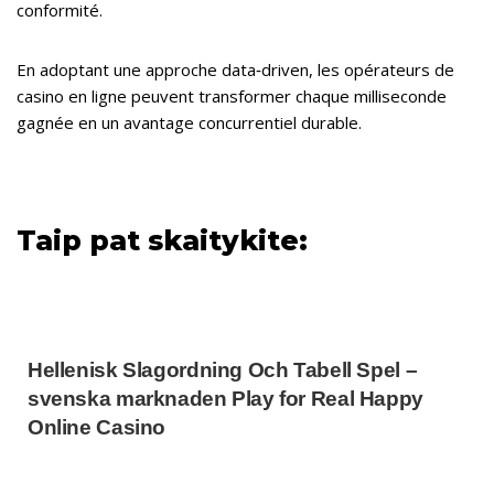
conformité.
En adoptant une approche data‑driven, les opérateurs de
casino en ligne peuvent transformer chaque milliseconde
gagnée en un avantage concurrentiel durable.
Taip pat skaitykite:
Hellenisk Slagordning Och Tabell Spel –
svenska marknaden Play for Real Happy
Online Casino