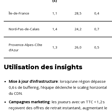
(s)
Île‑de‑France
1,1
28,5
0,4
Nord‑Pas‑de‑Calais
1,4
24,2
0,7
Provence‑Alpes‑Côte
1,3
26,0
0,5
d’Azur
Utilisation des insights
Mise à jour d’infrastructure
: lorsqu’une région dépasse
0,6 s de buffering, l’équipe déclenche le scaling horizontal
du CDN.
Campagnes marketing
: les joueurs avec un TTC < 1,2 s
reçoivent des offres de retrait instantané, augmentant le