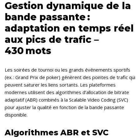
Gestion dynamique de la
bande passante :
adaptation en temps réel
aux pics de trafic –
430 mots
Les soirées de tournoi ou les grands événements sportifs
(ex. : Grand Prix de poker) génèrent des pointes de trafic qui
peuvent saturer les liens sortants. Les plateformes
modernes utilisent des algorithmes d’allocation de bitrate
adaptatif (ABR) combinés à la Scalable Video Coding (SVC)
pour ajuster la qualité en fonction de la bande passante
disponible.
Algorithmes ABR et SVC