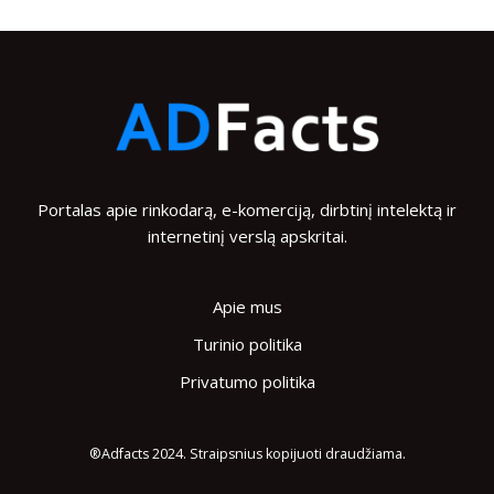
Portalas apie rinkodarą, e-komerciją, dirbtinį intelektą ir
internetinį verslą apskritai.
Apie mus
Turinio politika
Privatumo politika
®Adfacts 2024. Straipsnius kopijuoti draudžiama.