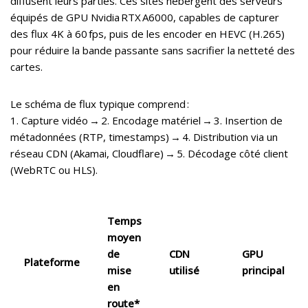
diffusent leurs parties. Ces sites hébergent des serveurs
équipés de GPU Nvidia RTX A6000, capables de capturer
des flux 4K à 60 fps, puis de les encoder en HEVC (H.265)
pour réduire la bande passante sans sacrifier la netteté des
cartes.
Le schéma de flux typique comprend :
1. Capture vidéo → 2. Encodage matériel → 3. Insertion de
métadonnées (RTP, timestamps) → 4. Distribution via un
réseau CDN (Akamai, Cloudflare) → 5. Décodage côté client
(WebRTC ou HLS).
Temps
moyen
de
CDN
GPU
Plateforme
mise
utilisé
principal
en
route*