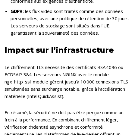
conformes aux exigences d’authenticité.
GDPR
: les flux vidéo sont traités comme des données
personnelles, avec une politique de rétention de 30 jours.
Les serveurs de stockage sont situés dans l’UE,
garantissant la souveraineté des données.
Impact sur l’infrastructure
Le chiffrement TLS nécessite des certificats RSA 4096 ou
ECDSA P‑384. Les serveurs NGINX avec le module
ngx_http_ssl_module gèrent jusqu’à 10 000 connexions TLS
simultanées sans surcharge notable, grâce à l’accélération
matérielle (Intel QuickAssist).
En résumé, la sécurité ne doit pas être perçue comme un
frein à la performance. En combinant chiffrement léger,
vérification d’identité asynchrone et conformité
réglementaire, les plateformes de live‑dealer offrent un