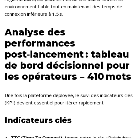
environnement fiable tout en maintenant des temps de
connexion inférieurs à 1,5 s.
Analyse des
performances
post‑lancement : tableau
de bord décisionnel pour
les opérateurs – 410 mots
Une fois la plateforme déployée, le suivi des indicateurs clés
(KPI) devient essentiel pour itérer rapidement.
Indicateurs clés
TTC (Time To Connect)
: temps entre le clic « Rejoindre »