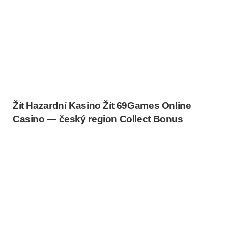
Žít Hazardní Kasino Žít 69Games Online
Casino — český region Collect Bonus