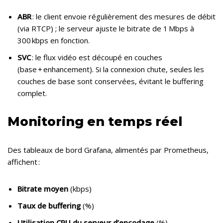
ABR
: le client envoie régulièrement des mesures de débit
(via RTCP) ; le serveur ajuste le bitrate de 1 Mbps à
300 kbps en fonction.
SVC
: le flux vidéo est découpé en couches
(base + enhancement). Si la connexion chute, seules les
couches de base sont conservées, évitant le buffering
complet.
Monitoring en temps réel
Des tableaux de bord Grafana, alimentés par Prometheus,
affichent :
Bitrate moyen
(kbps)
Taux de buffering
(%)
Utilisation CPU du serveur d’encodage
(%)