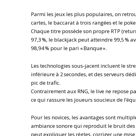
Parmi les jeux les plus populaires, on retro
cartes, le baccarat à trois rangées et le po
Chaque titre possède son propre RTP (return
97,3 %, le blackjack peut atteindre 99,5 % a
98,94 % pour le pari « Banque ».
Les technologies sous‑jacent incluent le s
inférieure à 2 secondes, et des serveurs déd
pic de trafic.
Contrairement aux RNG, le live ne repose pa
ce qui rassure les joueurs soucieux de l’équi
Pour les novices, les avantages sont multipl
ambiance sonore qui reproduit le bruit des
peut expliquer les règles, corriger une mis