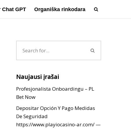
ir Chat GPT
Organiška rinkodara
Naujausi įrašai
Profesjonalista Onboardingu – PL
Bet Now
Depositar Opción Y Pago Medidas
De Seguridad
https://www.playiocasino-ar.com/ —