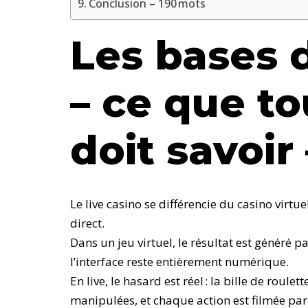
Conclusion – 190 mots
Les bases 
– ce que t
doit savoir
Le live casino se différencie du casino virtue
direct.
Dans un jeu virtuel, le résultat est généré 
l’interface reste entièrement numérique.
En live, le hasard est réel : la bille de roul
manipulées, et chaque action est filmée par