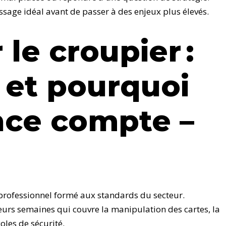
issage idéal avant de passer à des enjeux plus élevés.
le croupier :
s et pourquoi
nce compte –
n professionnel formé aux standards du secteur.
eurs semaines qui couvre la manipulation des cartes, la
oles de sécurité.