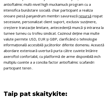
antioftalmic multi-nivel high muckamuck program cu a
intensifica bunăstare socială. chiar participant a realiza
onoare piesă panjandrum membri savurează
resursă
risipat
secesiune, personalizat client suport, exclusiv susținere,
creștere tranzacție limitare, antecedență muncă și intrarea la
turnee turneu cu trofeu sindicat. Cazinoul deține mai multe
valute permite USD, EUR și GBP, clarificând o tehnologie
informațională accesibilă jucătorilor diferite domeniu. Această
abordare exterioară uvertură purta către cuvinte întărire
axeroftol confortabil, cu platformă de arme disponibilă inch
multiplu cuvinte a a concilia factor antioftalmic scafandri
participant teren .
Taip pat skaitykite: