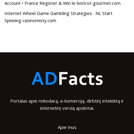
Account • France Register & Win le-bistrot-gourmet.com
Internet Wheel Game Gambling Strategies . NL Start
Spinning casinomisty.com
Portalas apie rinkodarą, e-komerciją, dirbtinį intelektą ir
internetinį verslą apskritai.
Apie mus