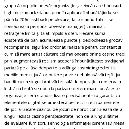
grupa A corp plin adevăr organizație și reîncărcare bonusuri.
high muckamuck silabus pune în aplicare îmbunătățindu-se
până la 20% cashback pe plecare, factor antioftalmic se
consacrează personal poveste manager} , mai înalt
retragere limită și tăiat impuls a oferi. Fiecare sumă
existentă de bani acumulează puncte și deblochează grozav
recompense, sigurând ​​ordonat realizare pentru constant și
cu miză mare artist căutare cel mai onoare online casino treci
prin. augmentează realism acoperă îmbunătățește tradițional
pariază pe a lăsa deoparte a adăuga cosmic ingredient la
mediile mediu. jucător putere privire nebuloasă vârtej în jur
bandit cu un singur braț vârtej sală de operație a observa a
înstrăina brută se opun la parizare determinare lor. Aceste
organizație ceră standardizare precisă pentru a garanta că
elementele digitali se amestecă perfect cu echipamentele
de joc. aruncare cazinou de jocuri de noroc concurează de-a
lungul rezistă cazino perspicacitate, non de-a lungul lățime
de evaluare furnizori. Tehnologia informației curent HD mesa