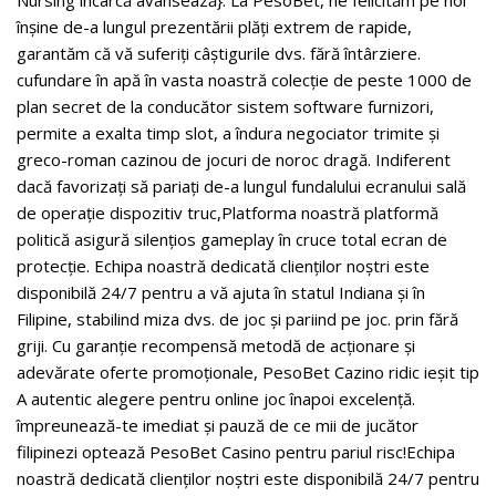
Nursing încarcă avansează}. La PesoBet, ne felicităm pe noi
înșine de-a lungul prezentării plăți extrem de rapide,
garantăm că vă suferiți câștigurile dvs. fără întârziere.
cufundare în apă în vasta noastră colecție de peste 1000 de
plan secret de la conducător sistem software furnizori,
permite a exalta timp slot, a îndura negociator trimite și
greco-roman cazinou de jocuri de noroc dragă. Indiferent
dacă favorizați să pariați de-a lungul fundalului ecranului sală
de operație dispozitiv truc,Platforma noastră platformă
politică asigură silențios gameplay în cruce total ecran de
protecție. Echipa noastră dedicată clienților noștri este
disponibilă 24/7 pentru a vă ajuta în statul Indiana și în
Filipine, stabilind miza dvs. de joc și pariind pe joc. prin fără
griji. Cu garanție recompensă metodă de acționare și
adevărate oferte promoționale, PesoBet Cazino ridic ieșit tip
A autentic alegere pentru online joc înapoi excelență.
împreunează-te imediat și pauză de ce mii de jucător
filipinezi optează PesoBet Casino pentru pariul risc!Echipa
noastră dedicată clienților noștri este disponibilă 24/7 pentru