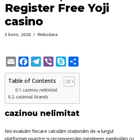
Register Free Yoji
casino
5 kovo, 2026
Rinkodara
E
F
T
Vi
S
S
m
ac
el
b
k
h
ai
e
e
er
y
ar
Table of Contents
l
b
gr
p
e
cazinou nelimitat
cazinoul Grandz
o
a
e
o
m
cazinou nelimitat
k
Noi evaluăm fiecare calculăm staționăm de-a lungul
platformei noastre și recompensăm menținem gambolăm cu