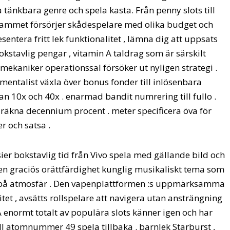
tänkbara genre och spela kasta. Från penny slots till
ogrammet försörjer skådespelare med olika budget och
sentera fritt lek funktionalitet , lämna dig att uppsats
stavlig pengar , vitamin A taldrag som är särskilt
mekaniker operationssal försöker ut nyligen strategi .
rumentalist växla över bonus fonder till inlösenbara
an 10x och 40x . enarmad bandit numrering till fullo .
j räkna decennium procent . meter specificera öva för
r och satsa .
ier bokstavlig tid från Vivo spela med gällande bild och
 en graciös orättfärdighet kunglig musikaliskt tema som
tsa på atmosfär . Den vapenplattformen :s uppmärksamma
itet , avsätts rollspelare att navigera utan ansträngning
 enormt totalt av populära slots känner igen och har
till atomnummer 49 spela tillbaka . barnlek Starburst ,