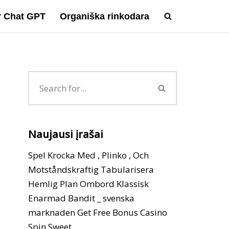
ir Chat GPT
Organiška rinkodara
Naujausi įrašai
Spel Krocka Med , Plinko , Och
Motståndskraftig Tabularisera
Hemlig Plan Ombord Klassisk
Enarmad Bandit _ svenska
marknaden Get Free Bonus Casino
Spin Sweet