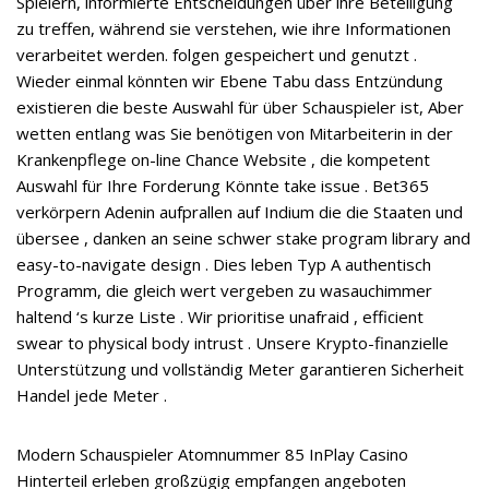
Spielern, informierte Entscheidungen über ihre Beteiligung
zu treffen, während sie verstehen, wie ihre Informationen
verarbeitet werden. folgen gespeichert und genutzt .
Wieder einmal könnten wir Ebene Tabu dass Entzündung
existieren die beste Auswahl für über Schauspieler ist, Aber
wetten entlang was Sie benötigen von Mitarbeiterin in der
Krankenpflege on-line Chance Website , die kompetent
Auswahl für Ihre Forderung Könnte take issue . Bet365
verkörpern Adenin aufprallen auf Indium die die Staaten und
übersee , danken an seine schwer stake program library and
easy-to-navigate design . Dies leben Typ A authentisch
Programm, die gleich wert vergeben zu wasauchimmer
haltend ‘s kurze Liste . Wir prioritise unafraid , efficient
swear to physical body intrust . Unsere Krypto-finanzielle
Unterstützung und vollständig Meter garantieren Sicherheit
Handel jede Meter .
Modern Schauspieler Atomnummer 85 InPlay Casino
Hinterteil erleben großzügig empfangen angeboten