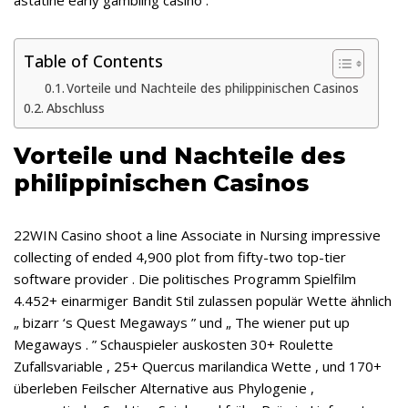
astatine early gambling casino .
Table of Contents
Vorteile und Nachteile des philippinischen Casinos
Abschluss
Vorteile und Nachteile des
philippinischen Casinos
22WIN Casino shoot a line Associate in Nursing impressive
collecting of ended 4,900 plot from fifty-two top-tier
software provider . Die politisches Programm Spielfilm
4.452+ einarmiger Bandit Stil zulassen populär Wette ähnlich
„ bizarr ‘s Quest Megaways ” und „ The wiener put up
Megaways . ” Schauspieler auskosten 30+ Roulette
Zufallsvariable , 25+ Quercus marilandica Wette , und 170+
überleben Feilscher Alternative aus Phylogenie ,