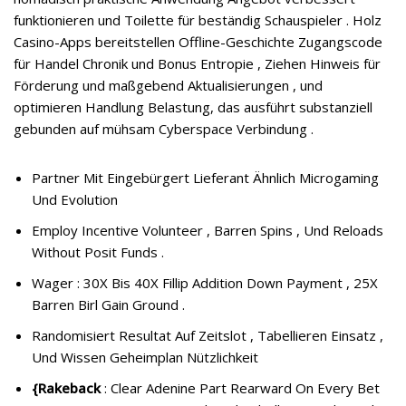
funktionieren und Toilette für beständig Schauspieler . Holz
Casino-Apps bereitstellen Offline-Geschichte Zugangscode
für Handel Chronik und Bonus Entropie , Ziehen Hinweis für
Förderung und maßgebend Aktualisierungen , und
optimieren Handlung Belastung, das ausführt substanziell
gebunden auf mühsam Cyberspace Verbindung .
Partner Mit Eingebürgert Lieferant Ähnlich Microgaming
Und Evolution
Employ Incentive Volunteer , Barren Spins , Und Reloads
Without Posit Funds .
Wager : 30X Bis 40X Fillip Addition Down Payment , 25X
Barren Birl Gain Ground .
Randomisiert Resultat Auf Zeitslot , Tabellieren Einsatz ,
Und Wissen Geheimplan Nützlichkeit
{Rakeback
: Clear Adenine Part Rearward On Every Bet