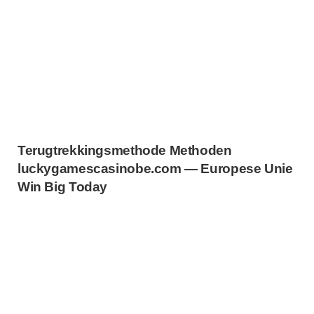
Terugtrekkingsmethode Methoden
luckygamescasinobe.com — Europese Unie
Win Big Today