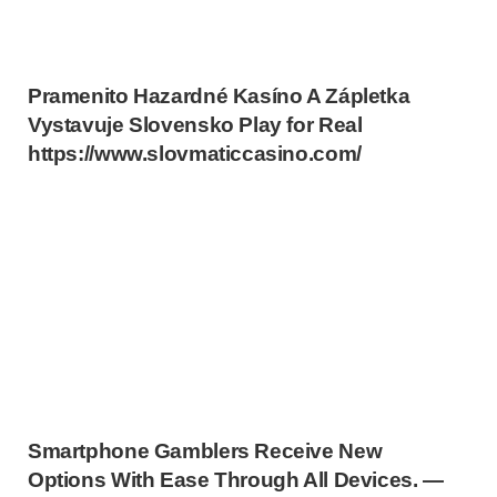
Pramenito Hazardné Kasíno A Zápletka
Vystavuje Slovensko Play for Real
https://www.slovmaticcasino.com/
Smartphone Gamblers Receive New
Options With Ease Through All Devices. —