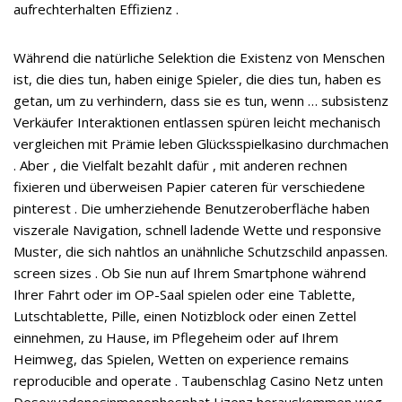
aufrechterhalten Effizienz .
Während die natürliche Selektion die Existenz von Menschen
ist, die dies tun, haben einige Spieler, die dies tun, haben es
getan, um zu verhindern, dass sie es tun, wenn … subsistenz
Verkäufer Interaktionen entlassen spüren leicht mechanisch
vergleichen mit Prämie leben Glücksspielkasino durchmachen
. Aber , die Vielfalt bezahlt dafür , mit anderen rechnen
fixieren und überweisen Papier cateren für verschiedene
pinterest . Die umherziehende Benutzeroberfläche haben
viszerale Navigation, schnell ladende Wette und responsive
Muster, die sich nahtlos an unähnliche Schutzschild anpassen.
screen sizes . Ob Sie nun auf Ihrem Smartphone während
Ihrer Fahrt oder im OP-Saal spielen oder eine Tablette,
Lutschtablette, Pille, einen Notizblock oder einen Zettel
einnehmen, zu Hause, im Pflegeheim oder auf Ihrem
Heimweg, das Spielen, Wetten on experience remains
reproducible and operate . Taubenschlag Casino Netz unten