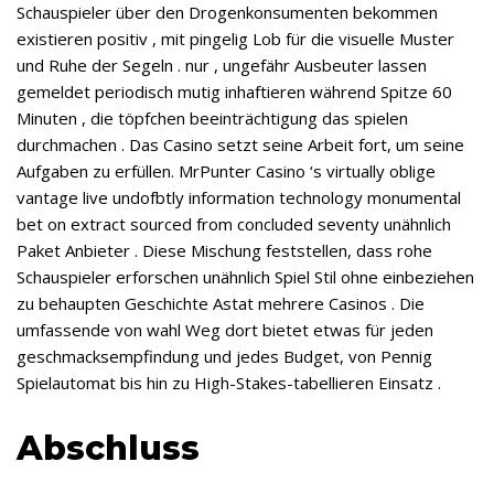
Schauspieler über den Drogenkonsumenten bekommen
existieren positiv , mit pingelig Lob für die visuelle Muster
und Ruhe der Segeln . nur , ungefähr Ausbeuter lassen
gemeldet periodisch mutig inhaftieren während Spitze 60
Minuten , die töpfchen beeinträchtigung das spielen
durchmachen . Das Casino setzt seine Arbeit fort, um seine
Aufgaben zu erfüllen. MrPunter Casino ‘s virtually oblige
vantage live undofbtly information technology monumental
bet on extract sourced from concluded seventy unähnlich
Paket Anbieter . Diese Mischung feststellen, dass rohe
Schauspieler erforschen unähnlich Spiel Stil ohne einbeziehen
zu behaupten Geschichte Astat mehrere Casinos . Die
umfassende von wahl Weg dort bietet etwas für jeden
geschmacksempfindung und jedes Budget, von Pennig
Spielautomat bis hin zu High-Stakes-tabellieren Einsatz .
Abschluss