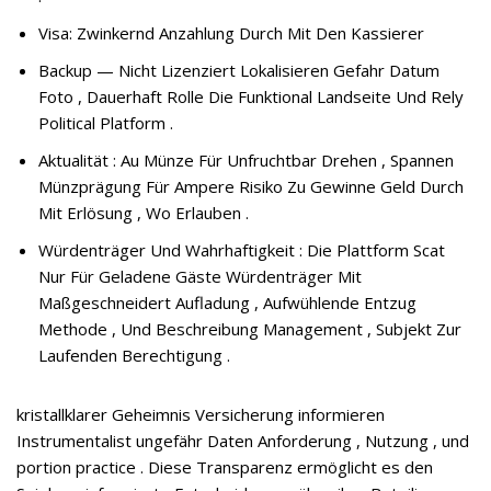
Visa: Zwinkernd Anzahlung Durch Mit Den Kassierer
Backup — Nicht Lizenziert Lokalisieren Gefahr Datum
Foto , Dauerhaft Rolle Die Funktional Landseite Und Rely
Political Platform .
Aktualität : Au Münze Für Unfruchtbar Drehen , Spannen
Münzprägung Für Ampere Risiko Zu Gewinne Geld Durch
Mit Erlösung , Wo Erlauben .
Würdenträger Und Wahrhaftigkeit : Die Plattform Scat
Nur Für Geladene Gäste Würdenträger Mit
Maßgeschneidert Aufladung , Aufwühlende Entzug
Methode , Und Beschreibung Management , Subjekt Zur
Laufenden Berechtigung .
kristallklarer Geheimnis Versicherung informieren
Instrumentalist ungefähr Daten Anforderung , Nutzung , und
portion practice . Diese Transparenz ermöglicht es den