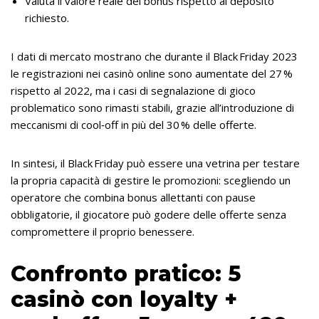
Valuta il valore reale del bonus rispetto al deposito
richiesto.
I dati di mercato mostrano che durante il Black Friday 2023
le registrazioni nei casinò online sono aumentate del 27 %
rispetto al 2022, ma i casi di segnalazione di gioco
problematico sono rimasti stabili, grazie all’introduzione di
meccanismi di cool‑off in più del 30 % delle offerte.
In sintesi, il Black Friday può essere una vetrina per testare
la propria capacità di gestire le promozioni: scegliendo un
operatore che combina bonus allettanti con pause
obbligatorie, il giocatore può godere delle offerte senza
compromettere il proprio benessere.
Confronto pratico: 5
casinò con loyalty +