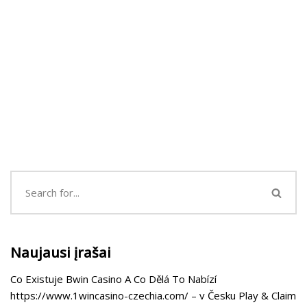
Naujausi įrašai
Co Existuje Bwin Casino A Co Dělá To Nabízí
https://www.1wincasino-czechia.com/ – v Česku Play & Claim