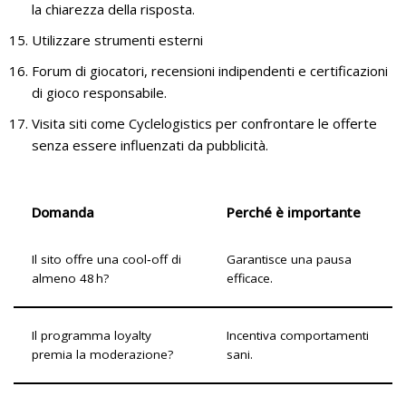
la chiarezza della risposta.
Utilizzare strumenti esterni
Forum di giocatori, recensioni indipendenti e certificazioni
di gioco responsabile.
Visita siti come Cyclelogistics per confrontare le offerte
senza essere influenzati da pubblicità.
Domanda
Perché è importante
Il sito offre una cool‑off di
Garantisce una pausa
almeno 48 h?
efficace.
Il programma loyalty
Incentiva comportamenti
premia la moderazione?
sani.