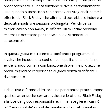
obbligata che interrompe l’accesso al conto per un periodo
predeterminato. Questa funzione si rivela particolarmente
utile quando si incrociano con promozioni stagionali, come le
offerte del Black Friday, che altrimenti potrebbero indurre a
depositi impulsivi e sessioni prolungate. Per chi cerca i
migliori casino non AAMS
, le offerte Black Friday possono
essere un’occasione per testare nuovi strumenti di
autocontrollo.
In questa guida metteremo a confronto i programmi di
loyalty che includono la cool‑off con quelli che non lo fanno,
evidenziando come la combinazione di premi e protezione
possa migliorare l’esperienza di gioco senza sacrificare il
divertimento.
L’obiettivo è fornire al lettore una panoramica pratica: capire
quali caratteristiche cercare, valutare le offerte Black Friday
alla luce del gioco responsabile e, infine, scegliere il casinò
più “responsabile” possibile, mantenendo intatti i vantaggi