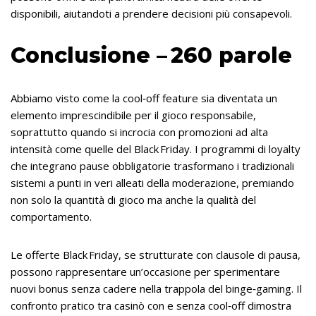
disponibili, aiutandoti a prendere decisioni più consapevoli.
Conclusione – 260 parole
Abbiamo visto come la cool‑off feature sia diventata un
elemento imprescindibile per il gioco responsabile,
soprattutto quando si incrocia con promozioni ad alta
intensità come quelle del Black Friday. I programmi di loyalty
che integrano pause obbligatorie trasformano i tradizionali
sistemi a punti in veri alleati della moderazione, premiando
non solo la quantità di gioco ma anche la qualità del
comportamento.
Le offerte Black Friday, se strutturate con clausole di pausa,
possono rappresentare un’occasione per sperimentare
nuovi bonus senza cadere nella trappola del binge‑gaming. Il
confronto pratico tra casinò con e senza cool‑off dimostra