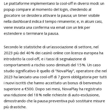
Le piattaforme implementano la cool‑off in diversi modi: un
popup compare al momento del login, chiedendo al
giocatore se desidera attivare la pausa; un timer visibile
nella dashboard indica il tempo rimanente; e, in alcuni casi,
viene inviata una conferma via email con un link per
estendere o terminare la pausa.
Secondo le statistiche di un’associazione di settore, nel
2023 più del 40 % dei casinò online con licenza europea ha
introdotto la cool‑off, e i tassi di segnalazione di
comportamenti a rischio sono diminuiti del 15 %. Un caso
studio significativo è quello di “NovaPlay”, operatore che nel
2023 ha lanciato una cool‑off di 7 giorni obbligatoria per tutti
i nuovi iscritti che hanno accettato un bonus di benvenuto
superiore a €500. Dopo sei mesi, NovaPlay ha registrato
una riduzione del 18 % nelle richieste di auto‑esclusione,
dimostrando che la pausa preventiva può sostituire misure
più drastiche.