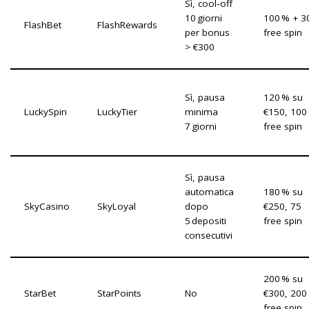
Sì, cool‑off
10 giorni
100 % + 3
FlashBet
FlashRewards
per bonus
free spin
> €300
Sì, pausa
120 % su
LuckySpin
LuckyTier
minima
€150, 100
7 giorni
free spin
Sì, pausa
automatica
180 % su
SkyCasino
SkyLoyal
dopo
€250, 75
5 depositi
free spin
consecutivi
200 % su
StarBet
StarPoints
No
€300, 200
free spin