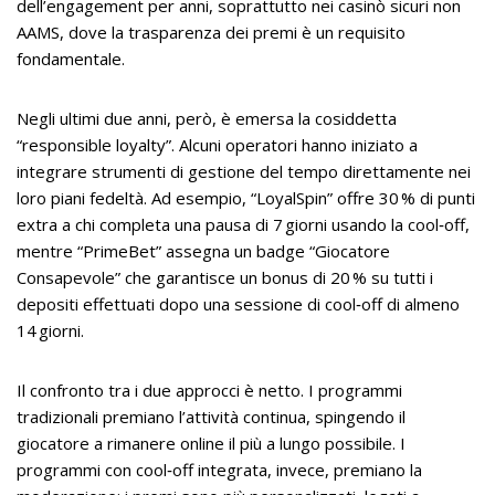
dell’engagement per anni, soprattutto nei casinò sicuri non
AAMS, dove la trasparenza dei premi è un requisito
fondamentale.
Negli ultimi due anni, però, è emersa la cosiddetta
“responsible loyalty”. Alcuni operatori hanno iniziato a
integrare strumenti di gestione del tempo direttamente nei
loro piani fedeltà. Ad esempio, “LoyalSpin” offre 30 % di punti
extra a chi completa una pausa di 7 giorni usando la cool‑off,
mentre “PrimeBet” assegna un badge “Giocatore
Consapevole” che garantisce un bonus di 20 % su tutti i
depositi effettuati dopo una sessione di cool‑off di almeno
14 giorni.
Il confronto tra i due approcci è netto. I programmi
tradizionali premiano l’attività continua, spingendo il
giocatore a rimanere online il più a lungo possibile. I
programmi con cool‑off integrata, invece, premiano la