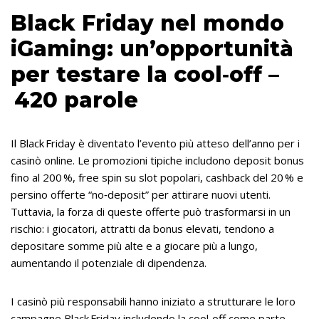
Black Friday nel mondo
iGaming: un’opportunità
per testare la cool‑off –
420 parole
Il Black Friday è diventato l’evento più atteso dell’anno per i
casinò online. Le promozioni tipiche includono deposit bonus
fino al 200 %, free spin su slot popolari, cashback del 20 % e
persino offerte “no‑deposit” per attirare nuovi utenti.
Tuttavia, la forza di queste offerte può trasformarsi in un
rischio: i giocatori, attratti da bonus elevati, tendono a
depositare somme più alte e a giocare più a lungo,
aumentando il potenziale di dipendenza.
I casinò più responsabili hanno iniziato a strutturare le loro
campagne Black Friday includendo la cool‑off come parte