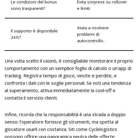
Le condizioni del bonus
Evita sorprese su rollover
sono trasparenti?
e limiti.
Aiuta a risolvere
Il supporto è disponibile
problemi di
24 h?
autocontrollo.
Una volta scelto il casinò, è consigliabile monitorare il proprio
comportamento con un semplice foglio di calcolo o un’app di
tracking. Registra tempo di gioco, vincite e perdite, e
confronta i dati con le soglie personali. Se noti una tendenza
al superamento, attiva immediatamente la cool‑off e
contatta il servizio clienti.
Infine, ricorda che la responsabilità è una strada a doppio
senso: l’operatore fornisce gli strumenti, ma spetta al
giocatore usarli con costanza. Siti come Cyclelogistics
possono offrire una panoramica neutra delle offerte