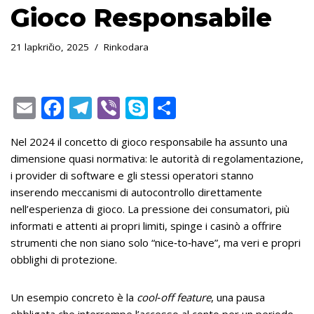
Gioco Responsabile
21 lapkričio, 2025
Rinkodara
E
F
T
Vi
S
S
m
ac
el
b
k
h
Nel 2024 il concetto di gioco responsabile ha assunto una
ai
e
e
er
y
ar
dimensione quasi normativa: le autorità di regolamentazione,
l
b
gr
p
e
i provider di software e gli stessi operatori stanno
o
a
e
inserendo meccanismi di autocontrollo direttamente
nell’esperienza di gioco. La pressione dei consumatori, più
o
m
informati e attenti ai propri limiti, spinge i casinò a offrire
k
strumenti che non siano solo “nice‑to‑have”, ma veri e propri
obblighi di protezione.
Un esempio concreto è la
cool‑off feature
, una pausa