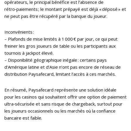
opérateurs, le principal bénéfice est l’absence de
rétro‑paiements ; le montant prépayé est déjà « déposé » et
ne peut pas être récupéré par la banque du joueur.
Inconvénients :
– Plafonds de mise limités à 1 000 € par jour, ce qui peut
freiner les gros joueurs de table ou les participants aux
tournois à jackpot élevé.
– Disponibilité géographique inégale : certains pays
d’Amérique latine et d’Asie n’ont pas encore de réseau de
distribution Paysafecard, limitant l’accès à ces marchés.
En résumé, Paysafecard représente une solution idéale
pour les casinos qui souhaitent offrir une option de paiement
ultra‑sécurisée et sans risque de chargeback, surtout pour
les joueurs occasionnels ou les marchés où la confiance
bancaire est faible.