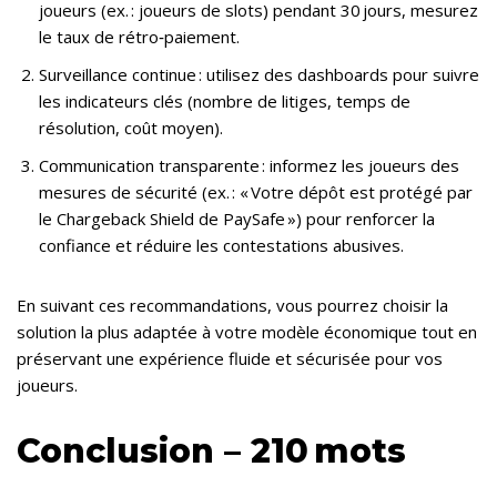
joueurs (ex. : joueurs de slots) pendant 30 jours, mesurez
le taux de rétro‑paiement.
Surveillance continue : utilisez des dashboards pour suivre
les indicateurs clés (nombre de litiges, temps de
résolution, coût moyen).
Communication transparente : informez les joueurs des
mesures de sécurité (ex. : « Votre dépôt est protégé par
le Chargeback Shield de PaySafe ») pour renforcer la
confiance et réduire les contestations abusives.
En suivant ces recommandations, vous pourrez choisir la
solution la plus adaptée à votre modèle économique tout en
préservant une expérience fluide et sécurisée pour vos
joueurs.
Conclusion – 210 mots