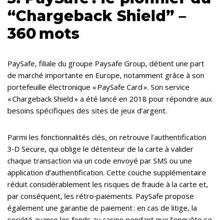
“Chargeback Shield” –
360 mots
PaySafe, filiale du groupe Paysafe Group, détient une part
de marché importante en Europe, notamment grâce à son
portefeuille électronique « PaySafe Card ». Son service
« Chargeback Shield » a été lancé en 2018 pour répondre aux
besoins spécifiques des sites de jeux d’argent.
Parmi les fonctionnalités clés, on retrouve l’authentification
3‑D Secure, qui oblige le détenteur de la carte à valider
chaque transaction via un code envoyé par SMS ou une
application d’authentification. Cette couche supplémentaire
réduit considérablement les risques de fraude à la carte et,
par conséquent, les rétro‑paiements. PaySafe propose
également une garantie de paiement : en cas de litige, la
société avance les fonds au casino pendant que l’enquête se