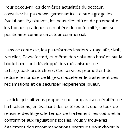
Pour découvrir les dernières actualités du secteur,
consultez https://www.gamoniac.fr/. Ce site agrège les
évolutions législatives, les nouvelles offres de paiement et
les bonnes pratiques en matière de conformité, sans se
positionner comme un acteur commercial.
Dans ce contexte, les plateformes leaders – PaySafe, Skrill,
Neteller, Paysafecard, et même des solutions basées sur la
blockchain – ont développé des mécanismes de
« chargeback protection ». Ces services promettent de
réduire le nombre de litiges, d’accélérer le traitement des
réclamations et de sécuriser l’expérience joueur.
L’article qui suit vous propose une comparaison détaillée de
huit solutions, en évaluant des critères tels que le taux de
réussite des litiges, le temps de traitement, les coûts et la
conformité aux régulations locales. Vous y trouverez
également des recommandations pratiques pour choisir la