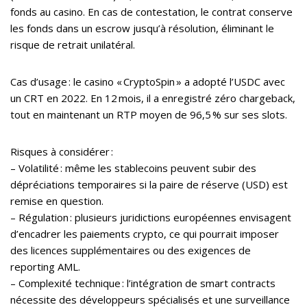
fonds au casino. En cas de contestation, le contrat conserve
les fonds dans un escrow jusqu’à résolution, éliminant le
risque de retrait unilatéral.
Cas d’usage : le casino « CryptoSpin » a adopté l’USDC avec
un CRT en 2022. En 12 mois, il a enregistré zéro chargeback,
tout en maintenant un RTP moyen de 96,5 % sur ses slots.
Risques à considérer :
– Volatilité : même les stablecoins peuvent subir des
dépréciations temporaires si la paire de réserve (USD) est
remise en question.
– Régulation : plusieurs juridictions européennes envisagent
d’encadrer les paiements crypto, ce qui pourrait imposer
des licences supplémentaires ou des exigences de
reporting AML.
– Complexité technique : l’intégration de smart contracts
nécessite des développeurs spécialisés et une surveillance