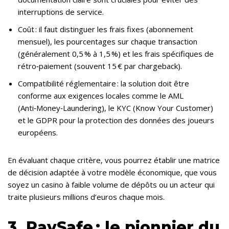
interruptions de service.
Coût : il faut distinguer les frais fixes (abonnement
mensuel), les pourcentages sur chaque transaction
(généralement 0,5 % à 1,5 %) et les frais spécifiques de
rétro‑paiement (souvent 15 € par chargeback).
Compatibilité réglementaire : la solution doit être
conforme aux exigences locales comme le AML
(Anti‑Money‑Laundering), le KYC (Know Your Customer)
et le GDPR pour la protection des données des joueurs
européens.
En évaluant chaque critère, vous pourrez établir une matrice
de décision adaptée à votre modèle économique, que vous
soyez un casino à faible volume de dépôts ou un acteur qui
traite plusieurs millions d’euros chaque mois.
3. PaySafe : le pionnier du