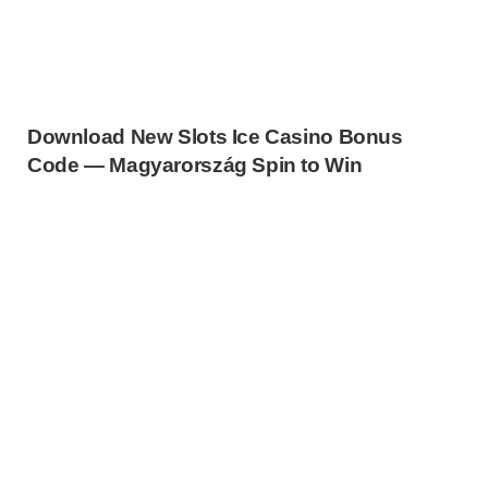
Download New Slots Ice Casino Bonus
Code — Magyarország Spin to Win