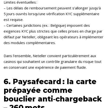
Limites éventuelles :
– Les délais de remboursement peuvent s’allonger jusqu’à
5 jours ouvrés lorsqu’une vérification KYC supplémentaire
est requise.
– Certaines juridictions (ex. : Belgique) imposent des
exigences KYC plus strictes que celles prises en charge par
défaut par Neteller, obligeant les opérateurs à implémenter
des modules complémentaires.
Dans l’ensemble, Neteller convient particulièrement aux
casinos qui souhaitent un contrôle granulaire du risque tout
en conservant une expérience de paiement fluide.
6. Paysafecard : la carte
prépayée comme
bouclier anti‑chargeback
– 260 mots