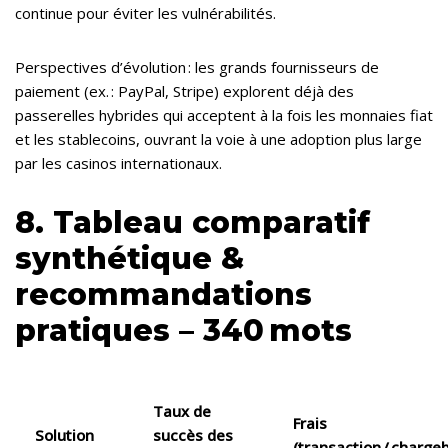
continue pour éviter les vulnérabilités.
Perspectives d’évolution : les grands fournisseurs de
paiement (ex. : PayPal, Stripe) explorent déjà des
passerelles hybrides qui acceptent à la fois les monnaies fiat
et les stablecoins, ouvrant la voie à une adoption plus large
par les casinos internationaux.
8. Tableau comparatif
synthétique &
recommandations
pratiques – 340 mots
Taux de
Frais
Solution
succès des
(transaction / charge