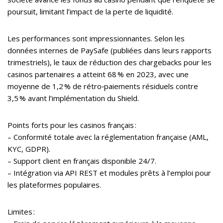
poursuit, limitant l’impact de la perte de liquidité.
Les performances sont impressionnantes. Selon les
données internes de PaySafe (publiées dans leurs rapports
trimestriels), le taux de réduction des chargebacks pour les
casinos partenaires a atteint 68 % en 2023, avec une
moyenne de 1,2 % de rétro‑paiements résiduels contre
3,5 % avant l’implémentation du Shield.
Points forts pour les casinos français :
– Conformité totale avec la réglementation française (AML,
KYC, GDPR).
– Support client en français disponible 24/7.
– Intégration via API REST et modules prêts à l’emploi pour
les plateformes populaires.
Limites :