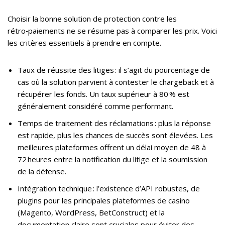
Choisir la bonne solution de protection contre les
rétro‑paiements ne se résume pas à comparer les prix. Voici
les critères essentiels à prendre en compte.
Taux de réussite des litiges : il s’agit du pourcentage de
cas où la solution parvient à contester le chargeback et à
récupérer les fonds. Un taux supérieur à 80 % est
généralement considéré comme performant.
Temps de traitement des réclamations : plus la réponse
est rapide, plus les chances de succès sont élevées. Les
meilleures plateformes offrent un délai moyen de 48 à
72 heures entre la notification du litige et la soumission
de la défense.
Intégration technique : l’existence d’API robustes, de
plugins pour les principales plateformes de casino
(Magento, WordPress, BetConstruct) et la
documentation claire sont cruciales pour éviter des