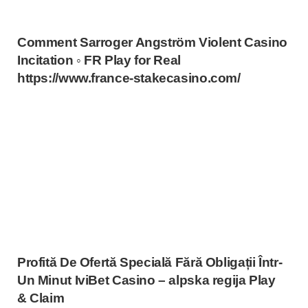
Comment Sarroger Angström Violent Casino
Incitation ◦ FR Play for Real
https://www.france-stakecasino.com/
Profită De Ofertă Specială Fără Obligații Într-
Un Minut IviBet Casino – alpska regija Play
& Claim