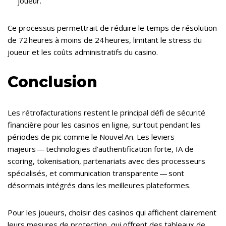
joueur.
Ce processus permettrait de réduire le temps de résolution
de 72 heures à moins de 24 heures, limitant le stress du
joueur et les coûts administratifs du casino.
Conclusion
Les rétrofacturations restent le principal défi de sécurité
financière pour les casinos en ligne, surtout pendant les
périodes de pic comme le Nouvel An. Les leviers
majeurs — technologies d’authentification forte, IA de
scoring, tokenisation, partenariats avec des processeurs
spécialisés, et communication transparente — sont
désormais intégrés dans les meilleures plateformes.
Pour les joueurs, choisir des casinos qui affichent clairement
leurs mesures de protection, qui offrent des tableaux de