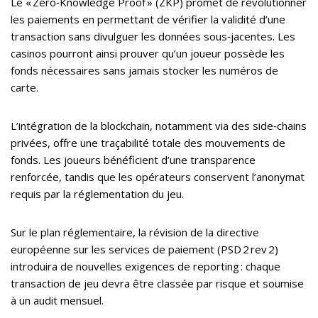
Le « Zero‑Knowledge Proof » (ZKP) promet de révolutionner
les paiements en permettant de vérifier la validité d’une
transaction sans divulguer les données sous‑jacentes. Les
casinos pourront ainsi prouver qu’un joueur possède les
fonds nécessaires sans jamais stocker les numéros de
carte.
L’intégration de la blockchain, notamment via des side‑chains
privées, offre une traçabilité totale des mouvements de
fonds. Les joueurs bénéficient d’une transparence
renforcée, tandis que les opérateurs conservent l’anonymat
requis par la réglementation du jeu.
Sur le plan réglementaire, la révision de la directive
européenne sur les services de paiement (PSD 2 rev 2)
introduira de nouvelles exigences de reporting : chaque
transaction de jeu devra être classée par risque et soumise
à un audit mensuel.