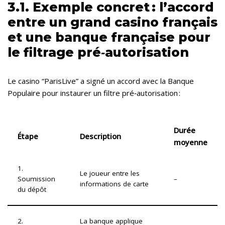
3.1. Exemple concret : l’accord
entre un grand casino français
et une banque française pour
le filtrage pré‑autorisation
Le casino “ParisLive” a signé un accord avec la Banque
Populaire pour instaurer un filtre pré‑autorisation :
Durée
Étape
Description
moyenne
1.
Le joueur entre les
Soumission
–
informations de carte
du dépôt
2.
La banque applique