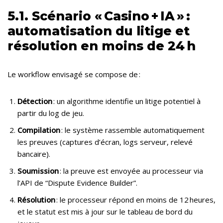
5.1. Scénario « Casino + IA » :
automatisation du litige et
résolution en moins de 24 h
Le workflow envisagé se compose de :
Détection
: un algorithme identifie un litige potentiel à
partir du log de jeu.
Compilation
: le système rassemble automatiquement
les preuves (captures d’écran, logs serveur, relevé
bancaire).
Soumission
: la preuve est envoyée au processeur via
l’API de “Dispute Evidence Builder”.
Résolution
: le processeur répond en moins de 12 heures,
et le statut est mis à jour sur le tableau de bord du