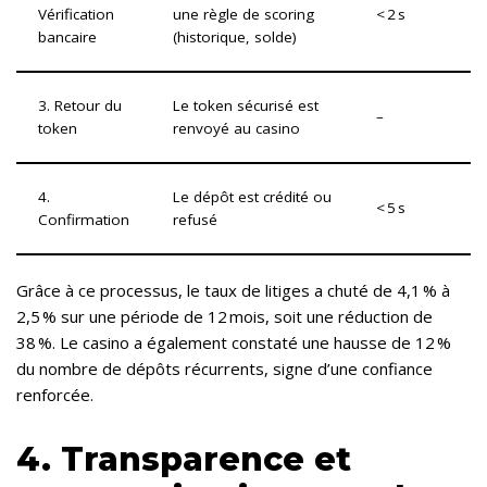
Vérification
une règle de scoring
< 2 s
bancaire
(historique, solde)
3. Retour du
Le token sécurisé est
–
token
renvoyé au casino
4.
Le dépôt est crédité ou
< 5 s
Confirmation
refusé
Grâce à ce processus, le taux de litiges a chuté de 4,1 % à
2,5 % sur une période de 12 mois, soit une réduction de
38 %. Le casino a également constaté une hausse de 12 %
du nombre de dépôts récurrents, signe d’une confiance
renforcée.
4. Transparence et