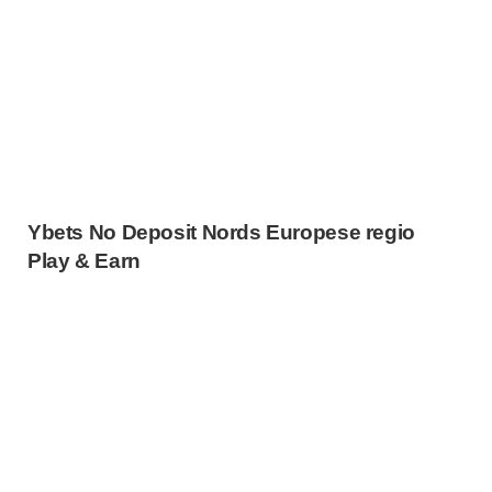
Ybets No Deposit Nords Europese regio
Play & Earn