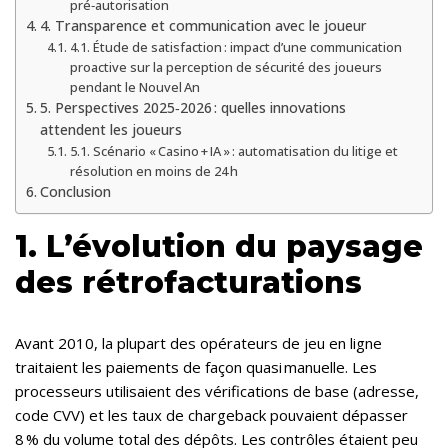
pré‑autorisation
4. Transparence et communication avec le joueur
4.1. Étude de satisfaction : impact d’une communication
proactive sur la perception de sécurité des joueurs
pendant le Nouvel An
5. Perspectives 2025‑2026 : quelles innovations
attendent les joueurs
5.1. Scénario « Casino + IA » : automatisation du litige et
résolution en moins de 24 h
Conclusion
1. L’évolution du paysage
des rétrofacturations
Avant 2010, la plupart des opérateurs de jeu en ligne
traitaient les paiements de façon quasi manuelle. Les
processeurs utilisaient des vérifications de base (adresse,
code CVV) et les taux de chargeback pouvaient dépasser
8 % du volume total des dépôts. Les contrôles étaient peu