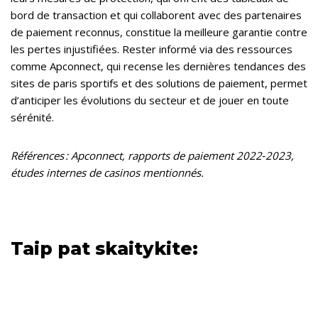
bord de transaction et qui collaborent avec des partenaires
de paiement reconnus, constitue la meilleure garantie contre
les pertes injustifiées. Rester informé via des ressources
comme Apconnect, qui recense les dernières tendances des
sites de paris sportifs et des solutions de paiement, permet
d’anticiper les évolutions du secteur et de jouer en toute
sérénité.
Références : Apconnect, rapports de paiement 2022‑2023,
études internes de casinos mentionnés.
Taip pat skaitykite: