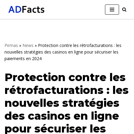
Skip
to
content
Pirmas
»
News
»
Protection contre les rétrofacturations : les
nouvelles stratégies des casinos en ligne pour sécuriser les
paiements en 2024
Protection contre les
rétrofacturations : les
nouvelles stratégies
des casinos en ligne
pour sécuriser les