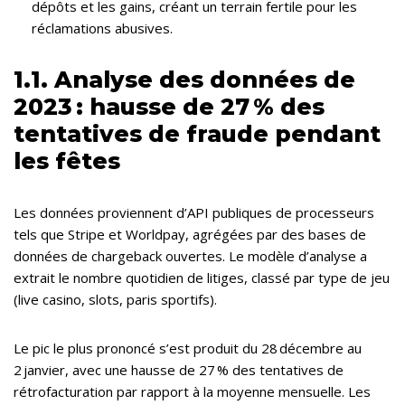
dépôts et les gains, créant un terrain fertile pour les
réclamations abusives.
1.1. Analyse des données de
2023 : hausse de 27 % des
tentatives de fraude pendant
les fêtes
Les données proviennent d’API publiques de processeurs
tels que Stripe et Worldpay, agrégées par des bases de
données de chargeback ouvertes. Le modèle d’analyse a
extrait le nombre quotidien de litiges, classé par type de jeu
(live casino, slots, paris sportifs).
Le pic le plus prononcé s’est produit du 28 décembre au
2 janvier, avec une hausse de 27 % des tentatives de
rétrofacturation par rapport à la moyenne mensuelle. Les