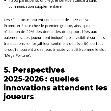
1 300 participants ont reçu le service standard sans
communication supplémentaire.
Les résultats montrent une hausse de 14 % du Net
Promoter Score chez le premier groupe, ainsi qu’une
réduction de 22 % des demandes de support liées aux
paiements. Les joueurs ont indiqué que la visibilité sur leurs
transactions renforçait leur sentiment de sécurité, surtout
lorsqu’ils jouaient à des jeux à haute volatilité comme le slot
“Mega Fortune”.
5. Perspectives
2025‑2026 : quelles
innovations attendent les
joueurs