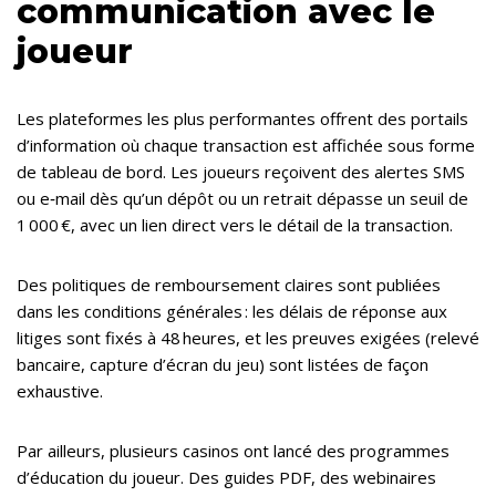
communication avec le
joueur
Les plateformes les plus performantes offrent des portails
d’information où chaque transaction est affichée sous forme
de tableau de bord. Les joueurs reçoivent des alertes SMS
ou e‑mail dès qu’un dépôt ou un retrait dépasse un seuil de
1 000 €, avec un lien direct vers le détail de la transaction.
Des politiques de remboursement claires sont publiées
dans les conditions générales : les délais de réponse aux
litiges sont fixés à 48 heures, et les preuves exigées (relevé
bancaire, capture d’écran du jeu) sont listées de façon
exhaustive.
Par ailleurs, plusieurs casinos ont lancé des programmes
d’éducation du joueur. Des guides PDF, des webinaires