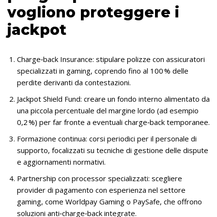
vogliono proteggere i
jackpot
Charge‑back Insurance: stipulare polizze con assicuratori
specializzati in gaming, coprendo fino al 100 % delle
perdite derivanti da contestazioni.
Jackpot Shield Fund: creare un fondo interno alimentato da
una piccola percentuale del margine lordo (ad esempio
0,2 %) per far fronte a eventuali charge‑back temporanee.
Formazione continua: corsi periodici per il personale di
supporto, focalizzati su tecniche di gestione delle dispute
e aggiornamenti normativi.
Partnership con processor specializzati: scegliere
provider di pagamento con esperienza nel settore
gaming, come Worldpay Gaming o PaySafe, che offrono
soluzioni anti‑charge‑back integrate.