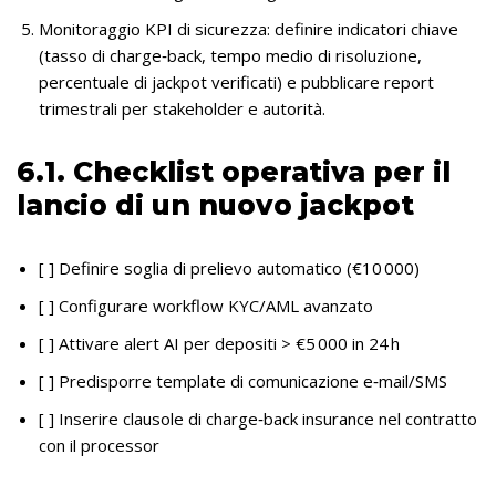
Monitoraggio KPI di sicurezza: definire indicatori chiave
(tasso di charge‑back, tempo medio di risoluzione,
percentuale di jackpot verificati) e pubblicare report
trimestrali per stakeholder e autorità.
6.1. Checklist operativa per il
lancio di un nuovo jackpot
[ ] Definire soglia di prelievo automatico (€10 000)
[ ] Configurare workflow KYC/AML avanzato
[ ] Attivare alert AI per depositi > €5 000 in 24 h
[ ] Predisporre template di comunicazione e‑mail/SMS
[ ] Inserire clausole di charge‑back insurance nel contratto
con il processor