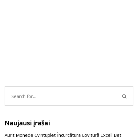
Naujausi įrašai
Aurit Monede Cvintuplet Încurcătura Lovitură Excell Bet