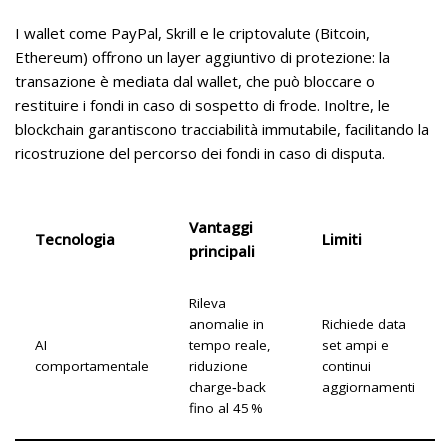
I wallet come PayPal, Skrill e le criptovalute (Bitcoin,
Ethereum) offrono un layer aggiuntivo di protezione: la
transazione è mediata dal wallet, che può bloccare o
restituire i fondi in caso di sospetto di frode. Inoltre, le
blockchain garantiscono tracciabilità immutabile, facilitando la
ricostruzione del percorso dei fondi in caso di disputa.
Vantaggi
Tecnologia
Limiti
principali
Rileva
anomalie in
Richiede data
AI
tempo reale,
set ampi e
comportamentale
riduzione
continui
charge‑back
aggiornamenti
fino al 45 %