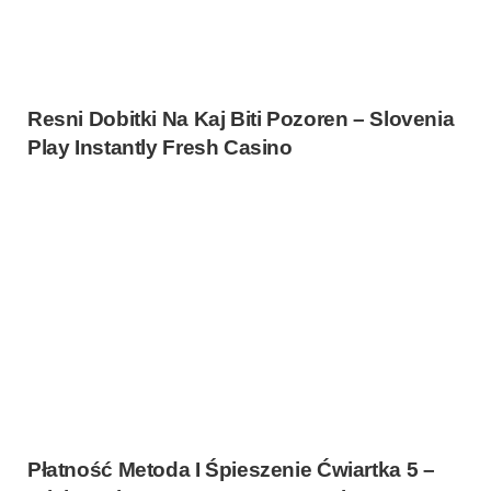
Resni Dobitki Na Kaj Biti Pozoren – Slovenia
Play Instantly Fresh Casino
Płatność Metoda I Śpieszenie Ćwiartka 5 –