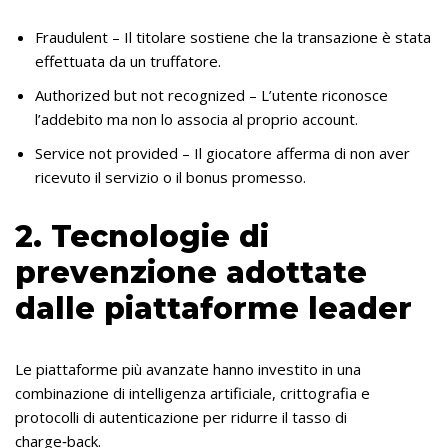
Fraudulent – Il titolare sostiene che la transazione è stata
effettuata da un truffatore.
Authorized but not recognized – L’utente riconosce
l’addebito ma non lo associa al proprio account.
Service not provided – Il giocatore afferma di non aver
ricevuto il servizio o il bonus promesso.
2. Tecnologie di
prevenzione adottate
dalle piattaforme leader
Le piattaforme più avanzate hanno investito in una
combinazione di intelligenza artificiale, crittografia e
protocolli di autenticazione per ridurre il tasso di
charge‑back.