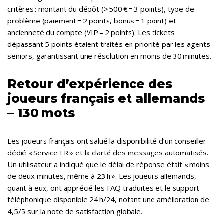
critères : montant du dépôt (> 500 € = 3 points), type de
problème (paiement = 2 points, bonus = 1 point) et
ancienneté du compte (VIP = 2 points). Les tickets
dépassant 5 points étaient traités en priorité par les agents
seniors, garantissant une résolution en moins de 30 minutes.
Retour d’expérience des
joueurs français et allemands
– 130 mots
Les joueurs français ont salué la disponibilité d’un conseiller
dédié « Service FR » et la clarté des messages automatisés.
Un utilisateur a indiqué que le délai de réponse était « moins
de deux minutes, même à 23 h ». Les joueurs allemands,
quant à eux, ont apprécié les FAQ traduites et le support
téléphonique disponible 24 h/24, notant une amélioration de
4,5/5 sur la note de satisfaction globale.