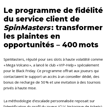
Le programme de fidélité
du service client de
SpinMasters
: transformer
les plaintes en
opportunités – 400 mots
SpinMasters, réputé pour ses slots à haute volatilité comme
« Mega Volcano », a lancé le club « VIP‑Help » spécialement
pour le Black Friday. Ce programme offrait aux joueurs qui
contactaient le support un accès à un conseiller dédié, des
bonus de recharge de 50 % et une invitation à des tournois
privés à haute mise.
La méthodologie d’escalade personnalisée reposait sur
l’identification du profil du joueur (CLV, historique de tickets)