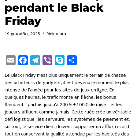
pendant le Black
Friday
19 gruodžio, 2025
Rinkodara
E
F
T
Vi
S
S
m
ac
el
b
k
h
Le Black Friday n’est plus uniquement le terrain de chasse
ai
e
e
er
y
ar
des acheteurs de gadgets ; il est devenu le moment le plus
l
b
gr
p
e
intense de l’année pour les sites de jeux en ligne. En
o
a
e
quelques heures, le trafic monte en flèche, les bonus
flambent – parfois jusqu’à 200 % + 100 € de mise – et les
o
m
joueurs affluent comme jamais. Cette ruée crée un véritable
k
défi logistique : les serveurs, les systèmes de paiement et,
surtout, le service client doivent supporter un afflux record
tout en conservant la qualité attendue par les habitués des