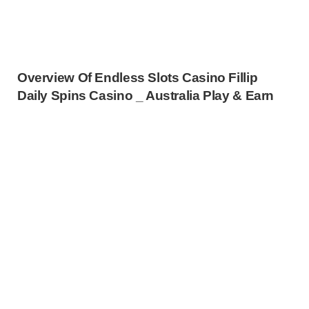
Overview Of Endless Slots Casino Fillip
Daily Spins Casino _ Australia Play & Earn