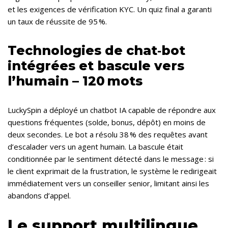
et les exigences de vérification KYC. Un quiz final a garanti
un taux de réussite de 95 %.
Technologies de chat‑bot
intégrées et bascule vers
l’humain – 120 mots
LuckySpin a déployé un chatbot IA capable de répondre aux
questions fréquentes (solde, bonus, dépôt) en moins de
deux secondes. Le bot a résolu 38 % des requêtes avant
d’escalader vers un agent humain. La bascule était
conditionnée par le sentiment détecté dans le message : si
le client exprimait de la frustration, le système le redirigeait
immédiatement vers un conseiller senior, limitant ainsi les
abandons d’appel.
Le support multilingue