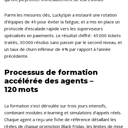
Parmi les mesures clés, LuckySpin a instauré une rotation
d’équipes de 4 h pour éviter la fatigue, et a mis en place un
protocole d’escalade rapide vers les superviseurs
spécialisés en paiements. Le résultat chiffré : 45 000 tickets
traités, 30 000 résolus sans passer par le second niveau, et
un taux de churn inférieur de 4 % par rapport à l’année
précédente.
Processus de formation
accélérée des agents –
120 mots
La formation s’est déroulée sur trois jours intensifs,
combinant modules e‑learning et simulations d’appels réels.
Chaque agent a reçu une fiche de référence détaillant les
règles de chaque promotion Black Friday, les limites de mise