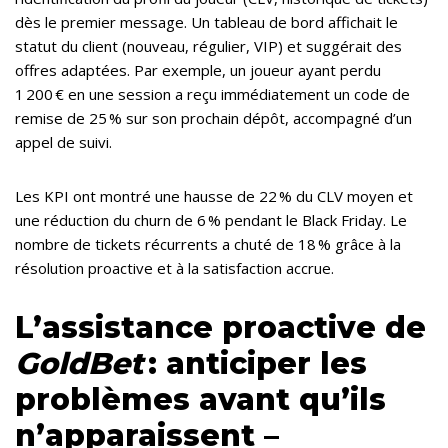
dès le premier message. Un tableau de bord affichait le
statut du client (nouveau, régulier, VIP) et suggérait des
offres adaptées. Par exemple, un joueur ayant perdu
1 200 € en une session a reçu immédiatement un code de
remise de 25 % sur son prochain dépôt, accompagné d’un
appel de suivi.
Les KPI ont montré une hausse de 22 % du CLV moyen et
une réduction du churn de 6 % pendant le Black Friday. Le
nombre de tickets récurrents a chuté de 18 % grâce à la
résolution proactive et à la satisfaction accrue.
L’assistance proactive de
GoldBet
: anticiper les
problèmes avant qu’ils
n’apparaissent –