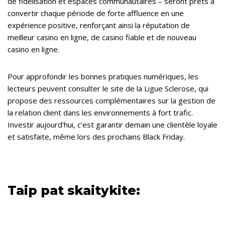
de fidélisation et espaces communautaires – seront prêts à
convertir chaque période de forte affluence en une
expérience positive, renforçant ainsi la réputation de
meilleur casino en ligne, de casino fiable et de nouveau
casino en ligne.
Pour approfondir les bonnes pratiques numériques, les
lecteurs peuvent consulter le site de la Ligue Sclerose, qui
propose des ressources complémentaires sur la gestion de
la relation client dans les environnements à fort trafic.
Investir aujourd’hui, c’est garantir demain une clientèle loyale
et satisfaite, même lors des prochains Black Friday.
Taip pat skaitykite: