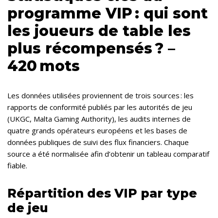
programme VIP : qui sont
les joueurs de table les
plus récompensés ? –
420 mots
Les données utilisées proviennent de trois sources : les
rapports de conformité publiés par les autorités de jeu
(UKGC, Malta Gaming Authority), les audits internes de
quatre grands opérateurs européens et les bases de
données publiques de suivi des flux financiers. Chaque
source a été normalisée afin d’obtenir un tableau comparatif
fiable.
Répartition des VIP par type
de jeu