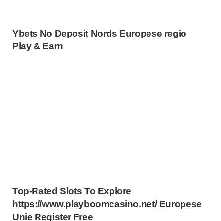
Ybets No Deposit Nords Europese regio
Play & Earn
Top-Rated Slots To Explore
https://www.playboomcasino.net/ Europese
Unie Register Free