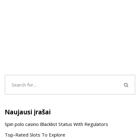
Naujausi įrašai
Spin polo casino Blacklist Status With Regulators
Top-Rated Slots To Explore