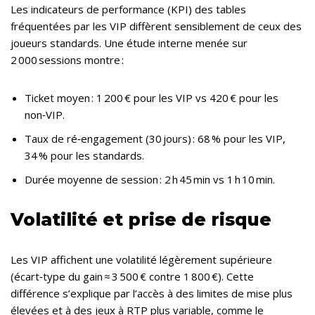
Les indicateurs de performance (KPI) des tables
fréquentées par les VIP diffèrent sensiblement de ceux des
joueurs standards. Une étude interne menée sur
2 000 sessions montre :
Ticket moyen : 1 200 € pour les VIP vs 420 € pour les
non‑VIP.
Taux de ré‑engagement (30 jours) : 68 % pour les VIP,
34 % pour les standards.
Durée moyenne de session : 2 h 45 min vs 1 h 10 min.
Volatilité et prise de risque
Les VIP affichent une volatilité légèrement supérieure
(écart‑type du gain ≈ 3 500 € contre 1 800 €). Cette
différence s’explique par l’accès à des limites de mise plus
élevées et à des jeux à RTP plus variable, comme le