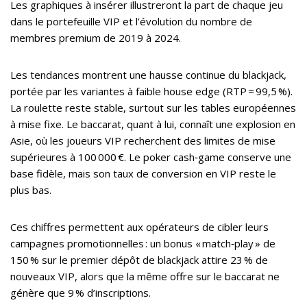
Les graphiques à insérer illustreront la part de chaque jeu
dans le portefeuille VIP et l’évolution du nombre de
membres premium de 2019 à 2024.
Les tendances montrent une hausse continue du blackjack,
portée par les variantes à faible house edge (RTP ≈ 99,5 %).
La roulette reste stable, surtout sur les tables européennes
à mise fixe. Le baccarat, quant à lui, connaît une explosion en
Asie, où les joueurs VIP recherchent des limites de mise
supérieures à 100 000 €. Le poker cash‑game conserve une
base fidèle, mais son taux de conversion en VIP reste le
plus bas.
Ces chiffres permettent aux opérateurs de cibler leurs
campagnes promotionnelles : un bonus « match‑play » de
150 % sur le premier dépôt de blackjack attire 23 % de
nouveaux VIP, alors que la même offre sur le baccarat ne
génère que 9 % d’inscriptions.