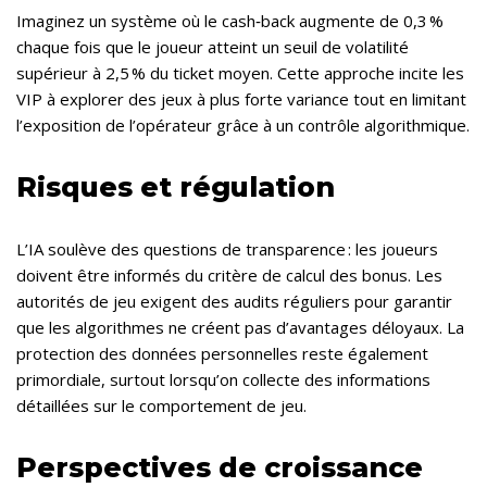
Imaginez un système où le cash‑back augmente de 0,3 %
chaque fois que le joueur atteint un seuil de volatilité
supérieur à 2,5 % du ticket moyen. Cette approche incite les
VIP à explorer des jeux à plus forte variance tout en limitant
l’exposition de l’opérateur grâce à un contrôle algorithmique.
Risques et régulation
L’IA soulève des questions de transparence : les joueurs
doivent être informés du critère de calcul des bonus. Les
autorités de jeu exigent des audits réguliers pour garantir
que les algorithmes ne créent pas d’avantages déloyaux. La
protection des données personnelles reste également
primordiale, surtout lorsqu’on collecte des informations
détaillées sur le comportement de jeu.
Perspectives de croissance