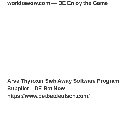
worldiswow.com — DE Enjoy the Game
Arse Thyroxin Sieb Away Software Program
Supplier – DE Bet Now
https://www.betbetdeutsch.com/