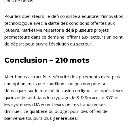
abus de bonus.
Pour les opérateurs, le défi consiste à équilibrer l’innovation
technologique avec la clarté des conditions offertes aux
joueurs. Market Me répertorie déjà plusieurs projets
prometteurs dans ce domaine, offrant aux lecteurs un point
de départ pour suivre l’évolution du secteur.
Conclusion – 210 mots
Allier bonus attractifs et sécurité des paiements n’est plus
une option, mais une condition sine qua non pour se
démarquer sur le marché du casino en ligne. Les opérateurs
qui investissent dans le cryptage, le 3‑D Secure, le KYC et
les systèmes d’IA voient leurs pertes frauduleuses
diminuer, ce qui libère du budget pour des offres de
bienvenue toujours plus généreuses.