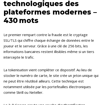
technologiques des
plateformes modernes –
430 mots
Le premier rempart contre la fraude est le cryptage
SSL/TLS qui chiffre chaque échange de données entre le
joueur et le serveur. Grâce à une clé de 256 bits, les
informations bancaires restent illisibles même si un tiers
intercepte le trafic.
La tokenisation vient compléter ce dispositif. Au lieu de
stocker le numéro de carte, le site crée un jeton unique qui
ne peut être réutilisé ailleurs. Cette technique est
notamment utilisée par les portefeuilles électroniques
comme Skrill ou Neteller.