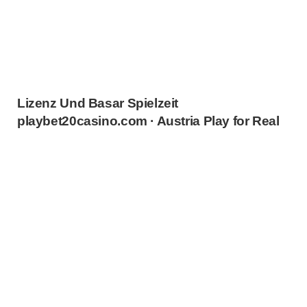
Lizenz Und Basar Spielzeit
playbet20casino.com · Austria Play for Real