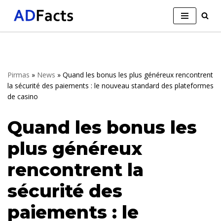
Skip
to
content
Pirmas
»
News
»
Quand les bonus les plus généreux rencontrent
la sécurité des paiements : le nouveau standard des plateformes
de casino
Quand les bonus les
plus généreux
rencontrent la
sécurité des
paiements : le