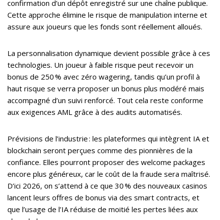
confirmation d’un dépôt enregistré sur une chaîne publique.
Cette approche élimine le risque de manipulation interne et
assure aux joueurs que les fonds sont réellement alloués.
La personnalisation dynamique devient possible grâce à ces
technologies. Un joueur à faible risque peut recevoir un
bonus de 250 % avec zéro wagering, tandis qu’un profil à
haut risque se verra proposer un bonus plus modéré mais
accompagné d’un suivi renforcé. Tout cela reste conforme
aux exigences AML grâce à des audits automatisés.
Prévisions de l’industrie : les plateformes qui intègrent IA et
blockchain seront perçues comme des pionnières de la
confiance. Elles pourront proposer des welcome packages
encore plus généreux, car le coût de la fraude sera maîtrisé.
D’ici 2026, on s’attend à ce que 30 % des nouveaux casinos
lancent leurs offres de bonus via des smart contracts, et
que l’usage de l’IA réduise de moitié les pertes liées aux