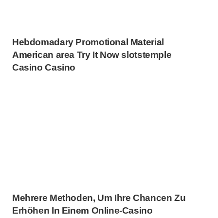
Hebdomadary Promotional Material
American area Try It Now slotstemple
Casino Casino
Mehrere Methoden, Um Ihre Chancen Zu
Erhöhen In Einem Online-Casino