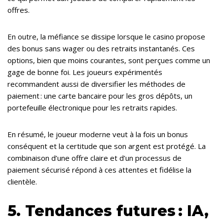
offres.
En outre, la méfiance se dissipe lorsque le casino propose
des bonus sans wager ou des retraits instantanés. Ces
options, bien que moins courantes, sont perçues comme un
gage de bonne foi. Les joueurs expérimentés
recommandent aussi de diversifier les méthodes de
paiement : une carte bancaire pour les gros dépôts, un
portefeuille électronique pour les retraits rapides.
En résumé, le joueur moderne veut à la fois un bonus
conséquent et la certitude que son argent est protégé. La
combinaison d’une offre claire et d’un processus de
paiement sécurisé répond à ces attentes et fidélise la
clientèle.
5. Tendances futures : IA,