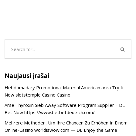
Naujausi įrašai
Hebdomadary Promotional Material American area Try It
Now slotstemple Casino Casino
Arse Thyroxin Sieb Away Software Program Supplier – DE
Bet Now https://www.betbetdeutsch.com/
Mehrere Methoden, Um Ihre Chancen Zu Erhöhen In Einem
Online-Casino worldiswow.com — DE Enjoy the Game