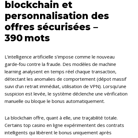
blockchain et
personnalisation des
offres sécurisées –
390 mots
L’intelligence artificielle s’impose comme le nouveau
garde‑fou contre la fraude. Des modèles de machine
learning analysent en temps réel chaque transaction,
détectant les anomalies de comportement (dépot massif
suivi d’un retrait immédiat, utilisation de VPN). Lorsqu’une
suspicion est levée, le système déclenche une vérification
manuelle ou bloque le bonus automatiquement.
La blockchain offre, quant à elle, une traçabilité totale.
Certains top casino en ligne expérimentent des contrats
intelligents qui libèrent le bonus uniquement après