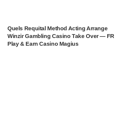
Quels Requital Method Acting Arrange
Winzir Gambling Casino Take Over — FR
Play & Earn Casino Magius