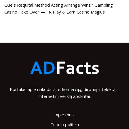
Quels Requital Method Acting Arrange Winzir Gambling
Casino Take Over — FR Play & Earn Casino Magius
Portalas apie rinkodarą, e-komerciją, dirbtinį intelektą ir
internetinį verslą apskritai.
Apie mus
Turinio politika