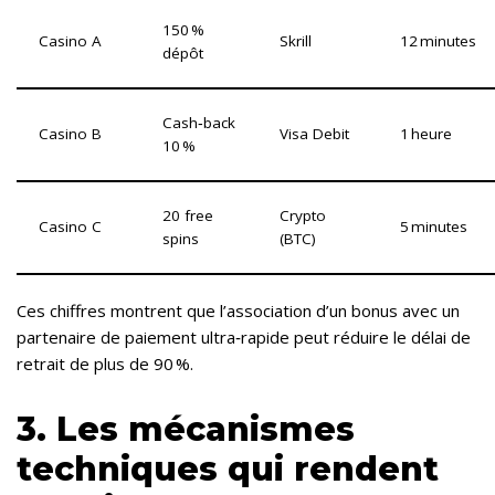
150 %
Casino A
Skrill
12 minutes
dépôt
Cash‑back
Casino B
Visa Debit
1 heure
10 %
20 free
Crypto
Casino C
5 minutes
spins
(BTC)
Ces chiffres montrent que l’association d’un bonus avec un
partenaire de paiement ultra‑rapide peut réduire le délai de
retrait de plus de 90 %.
3. Les mécanismes
techniques qui rendent