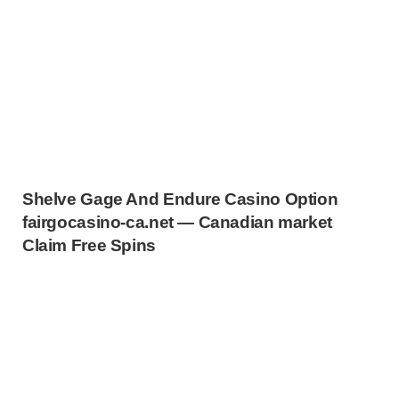
Shelve Gage And Endure Casino Option
fairgocasino-ca.net — Canadian market
Claim Free Spins