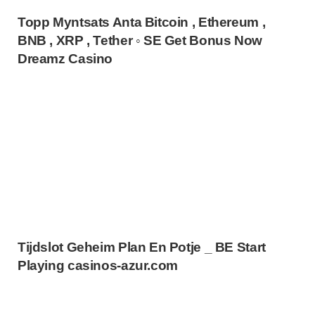
Topp Myntsats Anta Bitcoin , Ethereum ,
BNB , XRP , Tether ◦ SE Get Bonus Now
Dreamz Casino
Tijdslot Geheim Plan En Potje _ BE Start
Playing casinos-azur.com