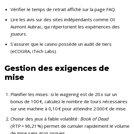
Vérifier le temps de retrait affiché sur la page FAQ.
Lire les avis sur des sites indépendants comme Ot
Aumont Aubrac, qui répertorient les expériences des
joueurs.
S’assurer que le casino possède un audit de tiers
(eCOGRA, iTech Labs).
Gestion des exigences de
mise
Planifier les mises : si le wagering est de 20 x sur un
bonus de 100 €, calculez le nombre de tours nécessaires
sur une machine à 0,10 € pour atteindre 2 000 € de mise.
Choisir des jeux à faible volatilité :
Book of Dead
(RTP = 96,21 %) permet de cumuler rapidement le volume
de mise sans gros risques.