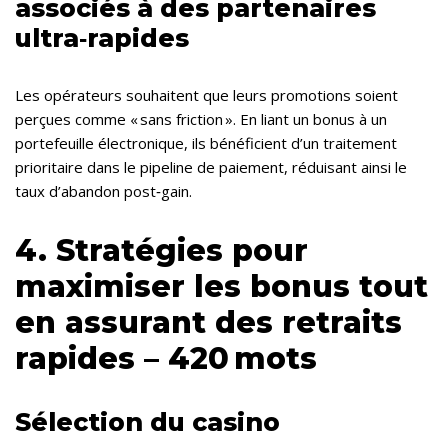
associés à des partenaires
ultra‑rapides
Les opérateurs souhaitent que leurs promotions soient
perçues comme « sans friction ». En liant un bonus à un
portefeuille électronique, ils bénéficient d’un traitement
prioritaire dans le pipeline de paiement, réduisant ainsi le
taux d’abandon post‑gain.
4. Stratégies pour
maximiser les bonus tout
en assurant des retraits
rapides – 420 mots
Sélection du casino