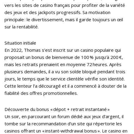
vers les sites de casino français pour profiter de la variété
des jeux et des jackpots progressifs. Sa motivation
principale : le divertissement, mais il garde toujours un œil
sur la rentabilité.
Situation initiale
En 2022, Thomas s’est inscrit sur un casino populaire qui
proposait un bonus de bienvenue de 100 % jusqu’à 200 €,
mais les retraits prenaient en moyenne 72 heures. Après
plusieurs demandes, il a vu son solde bloqué pendant trois
jours, le temps que le service clientèle vérifie son identité.
Cette lenteur l’a découragé et il a commencé à douter de la
fiabilité des offres promotionnelles.
Découverte du bonus « dépot + retrait instantané »
Un soir, en parcourant un forum dédié aux jeux d’argent, il
tombe sur la recommandation d’un site qui répertorie les
casinos offrant un « instant‑withdrawal bonus ». Le casino en