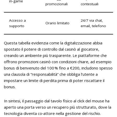
in‑game
promozionali
contestuali
Accesso a
24/7 via chat,
Orario limitato
supporto
email, telefono
Questa tabella evidenzia come la digitalizzazione abbia
spostato il potere di controllo dal casinò al giocatore,
creando un ambiente più trasparente. Le piattaforme che
offrono promozioni casinò con condizioni chiare, ad esempio
bonus di benvenuto del 100 % fino a €200, includono spesso
una clausola di “responsabilità” che obbliga l’utente a
impostare un limite di perdita prima di poter riscattare il
bonus.
In sintesi, il passaggio dal tavolo fisico al click del mouse ha
aperto una porta verso un recupero più strutturato, dove la
tecnologia diventa co‑attore nella gestione del rischio.