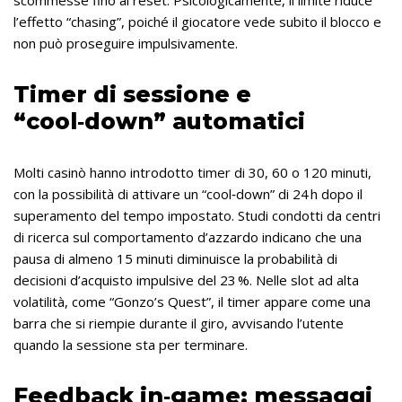
scommesse fino al reset. Psicologicamente, il limite riduce
l’effetto “chasing”, poiché il giocatore vede subito il blocco e
non può proseguire impulsivamente.
Timer di sessione e
“cool‑down” automatici
Molti casinò hanno introdotto timer di 30, 60 o 120 minuti,
con la possibilità di attivare un “cool‑down” di 24 h dopo il
superamento del tempo impostato. Studi condotti da centri
di ricerca sul comportamento d’azzardo indicano che una
pausa di almeno 15 minuti diminuisce la probabilità di
decisioni d’acquisto impulsive del 23 %. Nelle slot ad alta
volatilità, come “Gonzo’s Quest”, il timer appare come una
barra che si riempie durante il giro, avvisando l’utente
quando la sessione sta per terminare.
Feedback in‑game: messaggi