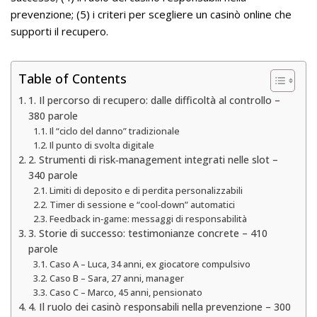
prevenzione; (5) i criteri per scegliere un casinò online che
supporti il recupero.
Table of Contents
1. Il percorso di recupero: dalle difficoltà al controllo –
380 parole
Il “ciclo del danno” tradizionale
Il punto di svolta digitale
2. Strumenti di risk‑management integrati nelle slot –
340 parole
Limiti di deposito e di perdita personalizzabili
Timer di sessione e “cool‑down” automatici
Feedback in‑game: messaggi di responsabilità
3. Storie di successo: testimonianze concrete – 410
parole
Caso A – Luca, 34 anni, ex giocatore compulsivo
Caso B – Sara, 27 anni, manager
Caso C – Marco, 45 anni, pensionato
4. Il ruolo dei casinò responsabili nella prevenzione – 300