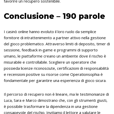
favorire un recupero sostenibile.
Conclusione – 190 parole
I casinò online hanno evoluto il loro ruolo da semplice
fornitore di intrattenimento a partner attivo nella gestione
del gioco problematico. Attraverso limiti di deposito, timer di
sessione, feedback in‑game e programmi di supporto
umano, le piattaforme creano un ambiente dove il rischio è
misurabile e controllabile. Scegliere un operatore che
possieda licenze riconosciute, certificazioni di responsabilità
e recensioni positive su risorse come Operationsophia è
fondamentale per garantire una esperienza di gioco sicura.
Il percorso di recupero non è lineare, ma le testimonianze di
Luca, Sara e Marco dimostrano che, con gli strumenti giusti,
è possibile trasformare la dipendenza in una gestione
consapevole del rischio. Invitiamo il lettore a valutare le