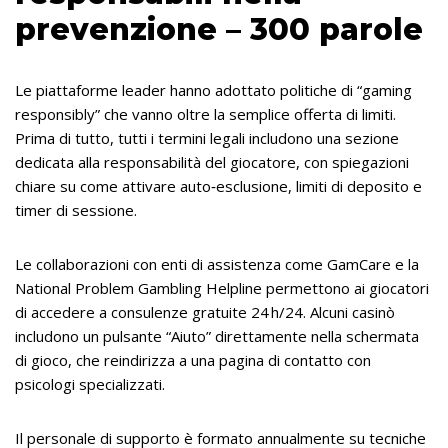
prevenzione – 300 parole
Le piattaforme leader hanno adottato politiche di “gaming
responsibly” che vanno oltre la semplice offerta di limiti.
Prima di tutto, tutti i termini legali includono una sezione
dedicata alla responsabilità del giocatore, con spiegazioni
chiare su come attivare auto‑esclusione, limiti di deposito e
timer di sessione.
Le collaborazioni con enti di assistenza come GamCare e la
National Problem Gambling Helpline permettono ai giocatori
di accedere a consulenze gratuite 24 h/24. Alcuni casinò
includono un pulsante “Aiuto” direttamente nella schermata
di gioco, che reindirizza a una pagina di contatto con
psicologi specializzati.
Il personale di supporto è formato annualmente su tecniche