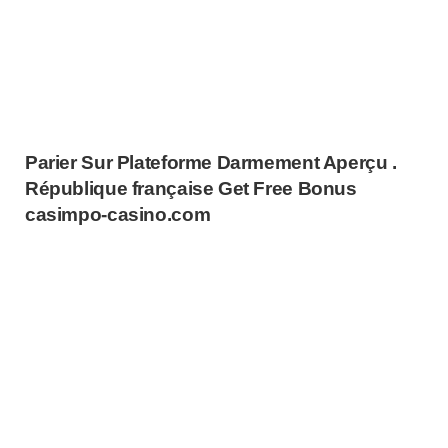
Parier Sur Plateforme Darmement Aperçu .
République française Get Free Bonus
casimpo-casino.com