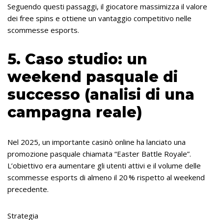
Seguendo questi passaggi, il giocatore massimizza il valore
dei free spins e ottiene un vantaggio competitivo nelle
scommesse esports.
5. Caso studio: un
weekend pasquale di
successo (analisi di una
campagna reale)
Nel 2025, un importante casinò online ha lanciato una
promozione pasquale chiamata “Easter Battle Royale”.
L’obiettivo era aumentare gli utenti attivi e il volume delle
scommesse esports di almeno il 20 % rispetto al weekend
precedente.
Strategia