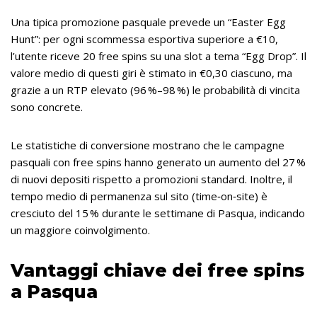
Una tipica promozione pasquale prevede un “Easter Egg
Hunt”: per ogni scommessa esportiva superiore a €10,
l’utente riceve 20 free spins su una slot a tema “Egg Drop”. Il
valore medio di questi giri è stimato in €0,30 ciascuno, ma
grazie a un RTP elevato (96 %–98 %) le probabilità di vincita
sono concrete.
Le statistiche di conversione mostrano che le campagne
pasquali con free spins hanno generato un aumento del 27 %
di nuovi depositi rispetto a promozioni standard. Inoltre, il
tempo medio di permanenza sul sito (time‑on‑site) è
cresciuto del 15 % durante le settimane di Pasqua, indicando
un maggiore coinvolgimento.
Vantaggi chiave dei free spins
a Pasqua