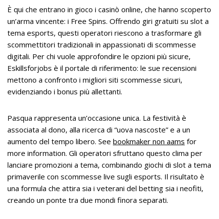
È qui che entrano in gioco i casinò online, che hanno scoperto
un’arma vincente: i Free Spins. Offrendo giri gratuiti su slot a
tema esports, questi operatori riescono a trasformare gli
scommettitori tradizionali in appassionati di scommesse
digitali. Per chi vuole approfondire le opzioni più sicure,
Eskillsforjobs è il portale di riferimento: le sue recensioni
mettono a confronto i migliori siti scommesse sicuri,
evidenziando i bonus più allettanti.
Pasqua rappresenta un’occasione unica. La festività è
associata al dono, alla ricerca di “uova nascoste” e a un
aumento del tempo libero. See
bookmaker non aams
for
more information. Gli operatori sfruttano questo clima per
lanciare promozioni a tema, combinando giochi di slot a tema
primaverile con scommesse live sugli esports. Il risultato è
una formula che attira sia i veterani del betting sia i neofiti,
creando un ponte tra due mondi finora separati.