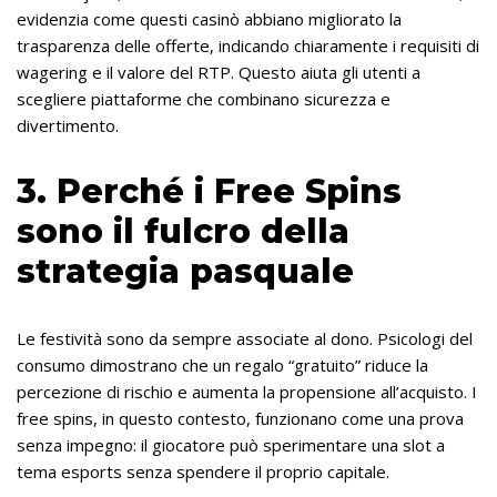
evidenzia come questi casinò abbiano migliorato la
trasparenza delle offerte, indicando chiaramente i requisiti di
wagering e il valore del RTP. Questo aiuta gli utenti a
scegliere piattaforme che combinano sicurezza e
divertimento.
3. Perché i Free Spins
sono il fulcro della
strategia pasquale
Le festività sono da sempre associate al dono. Psicologi del
consumo dimostrano che un regalo “gratuito” riduce la
percezione di rischio e aumenta la propensione all’acquisto. I
free spins, in questo contesto, funzionano come una prova
senza impegno: il giocatore può sperimentare una slot a
tema esports senza spendere il proprio capitale.