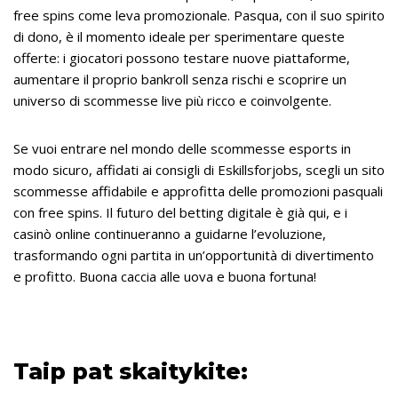
free spins come leva promozionale. Pasqua, con il suo spirito
di dono, è il momento ideale per sperimentare queste
offerte: i giocatori possono testare nuove piattaforme,
aumentare il proprio bankroll senza rischi e scoprire un
universo di scommesse live più ricco e coinvolgente.
Se vuoi entrare nel mondo delle scommesse esports in
modo sicuro, affidati ai consigli di Eskillsforjobs, scegli un sito
scommesse affidabile e approfitta delle promozioni pasquali
con free spins. Il futuro del betting digitale è già qui, e i
casinò online continueranno a guidarne l’evoluzione,
trasformando ogni partita in un’opportunità di divertimento
e profitto. Buona caccia alle uova e buona fortuna!
Taip pat skaitykite: