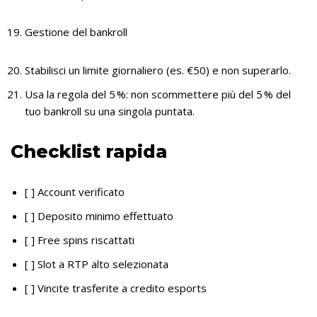
Gestione del bankroll
Stabilisci un limite giornaliero (es. €50) e non superarlo.
Usa la regola del 5 %: non scommettere più del 5 % del
tuo bankroll su una singola puntata.
Checklist rapida
[ ] Account verificato
[ ] Deposito minimo effettuato
[ ] Free spins riscattati
[ ] Slot a RTP alto selezionata
[ ] Vincite trasferite a credito esports