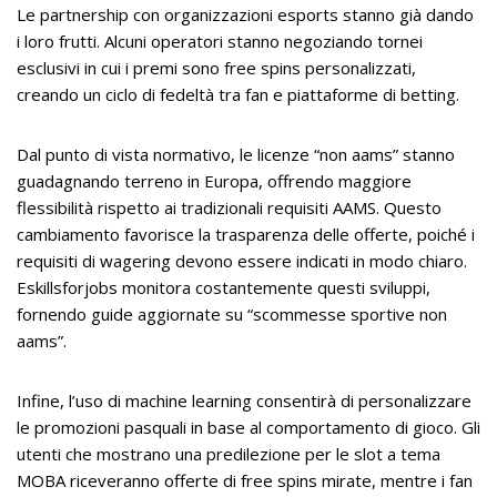
Le partnership con organizzazioni esports stanno già dando
i loro frutti. Alcuni operatori stanno negoziando tornei
esclusivi in cui i premi sono free spins personalizzati,
creando un ciclo di fedeltà tra fan e piattaforme di betting.
Dal punto di vista normativo, le licenze “non aams” stanno
guadagnando terreno in Europa, offrendo maggiore
flessibilità rispetto ai tradizionali requisiti AAMS. Questo
cambiamento favorisce la trasparenza delle offerte, poiché i
requisiti di wagering devono essere indicati in modo chiaro.
Eskillsforjobs monitora costantemente questi sviluppi,
fornendo guide aggiornate su “scommesse sportive non
aams”.
Infine, l’uso di machine learning consentirà di personalizzare
le promozioni pasquali in base al comportamento di gioco. Gli
utenti che mostrano una predilezione per le slot a tema
MOBA riceveranno offerte di free spins mirate, mentre i fan