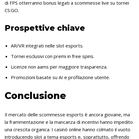
di FPS otterranno bonus legati a scommesse live su tornei
CS:GO.
Prospettive chiave
AR/VR integrati nelle slot esports.
Tornei esclusivi con premi in free spins.
Licenze non aams per maggiore trasparenza.
Promozioni basate su AI e profilazione utente.
Conclusione
Il mercato delle scommesse esports è ancora giovane, ma
la frammentazione e la mancanza di incentivi hanno impedito
una crescita organica. I casinò online hanno colmato il vuoto
introducendo slot a tema esports e, soprattutto, offrendo