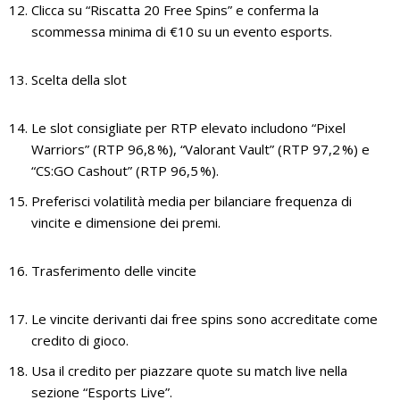
Clicca su “Riscatta 20 Free Spins” e conferma la
scommessa minima di €10 su un evento esports.
Scelta della slot
Le slot consigliate per RTP elevato includono “Pixel
Warriors” (RTP 96,8 %), “Valorant Vault” (RTP 97,2 %) e
“CS:GO Cashout” (RTP 96,5 %).
Preferisci volatilità media per bilanciare frequenza di
vincite e dimensione dei premi.
Trasferimento delle vincite
Le vincite derivanti dai free spins sono accreditate come
credito di gioco.
Usa il credito per piazzare quote su match live nella
sezione “Esports Live”.