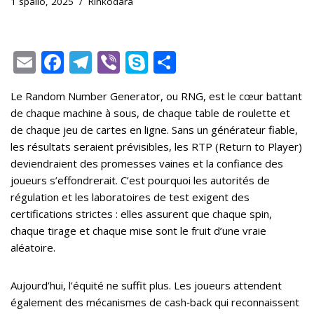
1 spalio, 2025
Rinkodara
E
F
T
Vi
S
S
m
ac
el
b
k
h
Le Random Number Generator, ou RNG, est le cœur battant
ai
e
e
er
y
ar
de chaque machine à sous, de chaque table de roulette et
l
b
gr
p
e
de chaque jeu de cartes en ligne. Sans un générateur fiable,
o
a
e
les résultats seraient prévisibles, les RTP (Return to Player)
deviendraient des promesses vaines et la confiance des
o
m
joueurs s’effondrerait. C’est pourquoi les autorités de
k
régulation et les laboratoires de test exigent des
certifications strictes : elles assurent que chaque spin,
chaque tirage et chaque mise sont le fruit d’une vraie
aléatoire.
Aujourd’hui, l’équité ne suffit plus. Les joueurs attendent
également des mécanismes de cash‑back qui reconnaissent