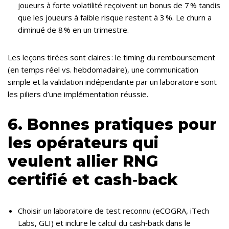
joueurs à forte volatilité reçoivent un bonus de 7 % tandis
que les joueurs à faible risque restent à 3 %. Le churn a
diminué de 8 % en un trimestre.
Les leçons tirées sont claires : le timing du remboursement
(en temps réel vs. hebdomadaire), une communication
simple et la validation indépendante par un laboratoire sont
les piliers d’une implémentation réussie.
6. Bonnes pratiques pour
les opérateurs qui
veulent allier RNG
certifié et cash‑back
Choisir un laboratoire de test reconnu (eCOGRA, iTech
Labs, GLI) et inclure le calcul du cash‑back dans le