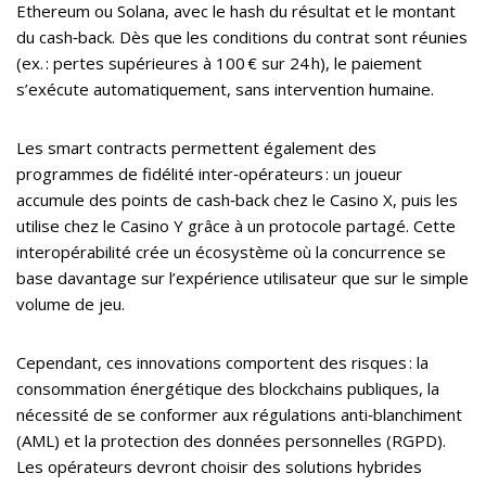
Ethereum ou Solana, avec le hash du résultat et le montant
du cash‑back. Dès que les conditions du contrat sont réunies
(ex. : pertes supérieures à 100 € sur 24 h), le paiement
s’exécute automatiquement, sans intervention humaine.
Les smart contracts permettent également des
programmes de fidélité inter‑opérateurs : un joueur
accumule des points de cash‑back chez le Casino X, puis les
utilise chez le Casino Y grâce à un protocole partagé. Cette
interopérabilité crée un écosystème où la concurrence se
base davantage sur l’expérience utilisateur que sur le simple
volume de jeu.
Cependant, ces innovations comportent des risques : la
consommation énergétique des blockchains publiques, la
nécessité de se conformer aux régulations anti‑blanchiment
(AML) et la protection des données personnelles (RGPD).
Les opérateurs devront choisir des solutions hybrides