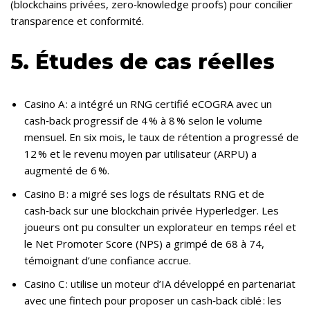
(blockchains privées, zero‑knowledge proofs) pour concilier
transparence et conformité.
5. Études de cas réelles
Casino A : a intégré un RNG certifié eCOGRA avec un
cash‑back progressif de 4 % à 8 % selon le volume
mensuel. En six mois, le taux de rétention a progressé de
12 % et le revenu moyen par utilisateur (ARPU) a
augmenté de 6 %.
Casino B : a migré ses logs de résultats RNG et de
cash‑back sur une blockchain privée Hyperledger. Les
joueurs ont pu consulter un explorateur en temps réel et
le Net Promoter Score (NPS) a grimpé de 68 à 74,
témoignant d’une confiance accrue.
Casino C : utilise un moteur d’IA développé en partenariat
avec une fintech pour proposer un cash‑back ciblé : les