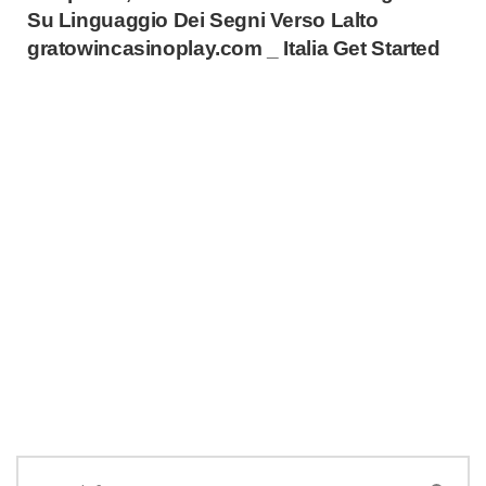
Su Linguaggio Dei Segni Verso Lalto
gratowincasinoplay.com _ Italia Get Started