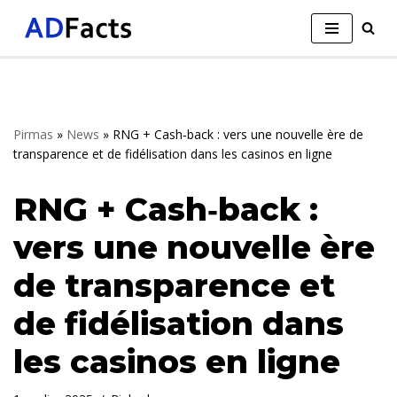
Skip
to
content
Pirmas
»
News
»
RNG + Cash‑back : vers une nouvelle ère de
transparence et de fidélisation dans les casinos en ligne
RNG + Cash‑back :
vers une nouvelle ère
de transparence et
de fidélisation dans
les casinos en ligne