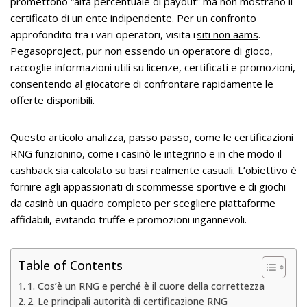
promettono “alta percentuale di payout” ma non mostrano il
certificato di un ente indipendente. Per un confronto
approfondito tra i vari operatori, visita i
siti non aams
.
Pegasoproject, pur non essendo un operatore di gioco,
raccoglie informazioni utili su licenze, certificati e promozioni,
consentendo al giocatore di confrontare rapidamente le
offerte disponibili.
Questo articolo analizza, passo passo, come le certificazioni
RNG funzionino, come i casinò le integrino e in che modo il
cashback sia calcolato su basi realmente casuali. L’obiettivo è
fornire agli appassionati di scommesse sportive e di giochi
da casinò un quadro completo per scegliere piattaforme
affidabili, evitando truffe e promozioni ingannevoli.
Table of Contents
1. Cos’è un RNG e perché è il cuore della correttezza
2. Le principali autorità di certificazione RNG