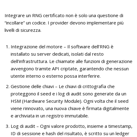
Integrare un RNG certificato non è solo una questione di
“incollare” un codice. I provider devono implementare più
livelli di sicurezza.
Integrazione del motore – Il software dell’RNG è
installato su server dedicati, isolati dal resto
dell’infrastruttura. Le chiamate alle funzioni di generazione
avvengono tramite API criptate, garantendo che nessun
utente interno o esterno possa interferire.
Gestione delle chiavi – Le chiavi di crittografia che
proteggono il seed e i log di audit sono generate da un
HSM (Hardware Security Module). Ogni volta che il seed
viene rinnovato, una nuova chiave è firmata digitalmente
e archiviata in un registro immutabile.
Log di audit – Ogni valore prodotto, insieme a timestamp,
ID di sessione e hash del risultato, è scritto su un ledger