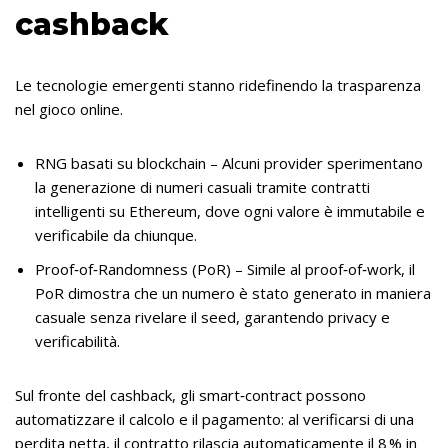
cashback
Le tecnologie emergenti stanno ridefinendo la trasparenza
nel gioco online.
RNG basati su blockchain – Alcuni provider sperimentano
la generazione di numeri casuali tramite contratti
intelligenti su Ethereum, dove ogni valore è immutabile e
verificabile da chiunque.
Proof‑of‑Randomness (PoR) – Simile al proof‑of‑work, il
PoR dimostra che un numero è stato generato in maniera
casuale senza rivelare il seed, garantendo privacy e
verificabilità.
Sul fronte del cashback, gli smart‑contract possono
automatizzare il calcolo e il pagamento: al verificarsi di una
perdita netta, il contratto rilascia automaticamente il 8 % in