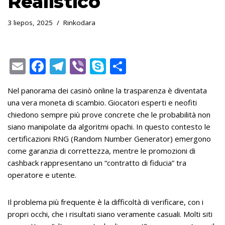
Realistico
3 liepos, 2025
Rinkodara
E
F
T
Vi
S
S
m
ac
el
b
k
h
Nel panorama dei casinò online la trasparenza è diventata
ai
e
e
er
y
ar
una vera moneta di scambio. Giocatori esperti e neofiti
l
b
gr
p
e
chiedono sempre più prove concrete che le probabilità non
o
a
e
siano manipolate da algoritmi opachi. In questo contesto le
certificazioni RNG (Random Number Generator) emergono
o
m
come garanzia di correttezza, mentre le promozioni di
k
cashback rappresentano un “contratto di fiducia” tra
operatore e utente.
Il problema più frequente è la difficoltà di verificare, con i
propri occhi, che i risultati siano veramente casuali. Molti siti