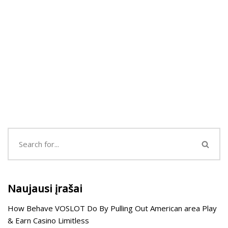
Naujausi įrašai
How Behave VOSLOT Do By Pulling Out American area Play
& Earn Casino Limitless