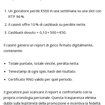
Un giocatore perde €500 in una settimana su una slot con
RTP 96 %.
Il casinò offre 10 % di cashback su perdite nette.
Cashback dovuto = 0,10 × 500 = €50.
Il casinò genera un report di gioco firmato digitalmente,
contenente:
Totale puntate, totale vincite, perdita netta.
Timestamp di ogni spin, hash del risultato.
Certificato RNG valido per quel periodo.
Il giocatore può scaricare il report e confrontarlo con la
propria cronologia personale. Questa trasparenza elimina
dubbi sulla legittimità della promozione e incentiva la fedeltà.