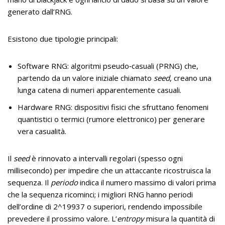
generato dall’RNG.
Esistono due tipologie principali:
Software RNG: algoritmi pseudo‑casuali (PRNG) che,
partendo da un valore iniziale chiamato
seed
, creano una
lunga catena di numeri apparentemente casuali.
Hardware RNG: dispositivi fisici che sfruttano fenomeni
quantistici o termici (rumore elettronico) per generare
vera casualità.
Il
seed
è rinnovato a intervalli regolari (spesso ogni
millisecondo) per impedire che un attaccante ricostruisca la
sequenza. Il
periodo
indica il numero massimo di valori prima
che la sequenza ricominci; i migliori RNG hanno periodi
dell’ordine di 2^19937 o superiori, rendendo impossibile
prevedere il prossimo valore. L’
entropy
misura la quantità di