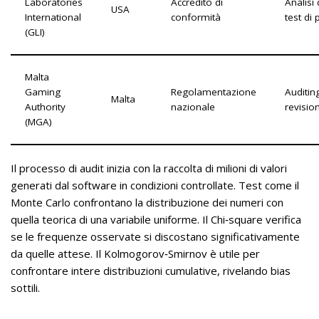
Laboratories
Accredito di
Analisi 
USA
International
conformità
test di 
(GLI)
Malta
Gaming
Regolamentazione
Auditin
Malta
Authority
nazionale
revisio
(MGA)
Il processo di audit inizia con la raccolta di milioni di valori
generati dal software in condizioni controllate. Test come il
Monte Carlo confrontano la distribuzione dei numeri con
quella teorica di una variabile uniforme. Il Chi‑square verifica
se le frequenze osservate si discostano significativamente
da quelle attese. Il Kolmogorov‑Smirnov è utile per
confrontare intere distribuzioni cumulative, rivelando bias
sottili.