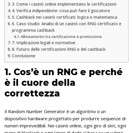
3. Come i casinò online implementano le certificazioni
4. Verifica indipendente: cosa può fare il giocatore
5. Cashback nei casinò certificati: logica e matematica
6. Caso studio: Analisi di un casinò con RNG certificato e
programma cashback
Allineamento tra certificazione e promozione
7. Implicazioni legali e normative
8. Futuro delle certificazioni RNG e del cashback
Conclusione
1. Cos’è un RNG e perché
è il cuore della
correttezza
Il Random Number Generator è un algoritmo o un
dispositivo hardware progettato per produrre sequenze di
numeri imprevedibili. Nei casinò online, ogni giro di slot, ogni
mano di blackjack e ogni lancio di dado si basa su un valore