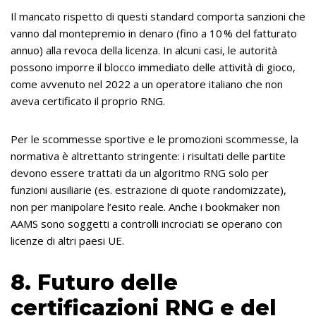
Il mancato rispetto di questi standard comporta sanzioni che
vanno dal montepremio in denaro (fino a 10 % del fatturato
annuo) alla revoca della licenza. In alcuni casi, le autorità
possono imporre il blocco immediato delle attività di gioco,
come avvenuto nel 2022 a un operatore italiano che non
aveva certificato il proprio RNG.
Per le scommesse sportive e le promozioni scommesse, la
normativa è altrettanto stringente: i risultati delle partite
devono essere trattati da un algoritmo RNG solo per
funzioni ausiliarie (es. estrazione di quote randomizzate),
non per manipolare l’esito reale. Anche i bookmaker non
AAMS sono soggetti a controlli incrociati se operano con
licenze di altri paesi UE.
8. Futuro delle
certificazioni RNG e del