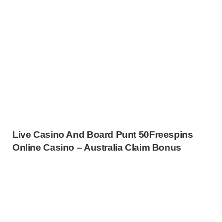
Live Casino And Board Punt 50Freespins
Online Casino – Australia Claim Bonus