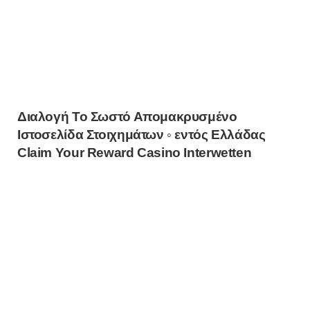
Διαλογή Το Σωστό Απομακρυσμένο
Ιστοσελίδα Στοιχημάτων ◦ εντός Ελλάδας
Claim Your Reward Casino Interwetten