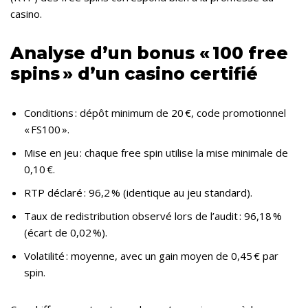
casino.
Analyse d’un bonus « 100 free
spins » d’un casino certifié
Conditions : dépôt minimum de 20 €, code promotionnel
« FS100 ».
Mise en jeu : chaque free spin utilise la mise minimale de
0,10 €.
RTP déclaré : 96,2 % (identique au jeu standard).
Taux de redistribution observé lors de l’audit : 96,18 %
(écart de 0,02 %).
Volatilité : moyenne, avec un gain moyen de 0,45 € par
spin.