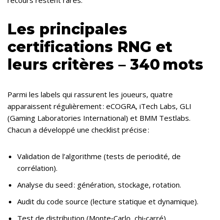
recours restent rares.
Les principales
certifications RNG et
leurs critères – 340 mots
Parmi les labels qui rassurent les joueurs, quatre
apparaissent régulièrement : eCOGRA, iTech Labs, GLI
(Gaming Laboratories International) et BMM Testlabs.
Chacun a développé une checklist précise :
Validation de l’algorithme (tests de periodité, de
corrélation).
Analyse du seed : génération, stockage, rotation.
Audit du code source (lecture statique et dynamique).
Test de distribution (Monte‑Carlo, chi‑carré).