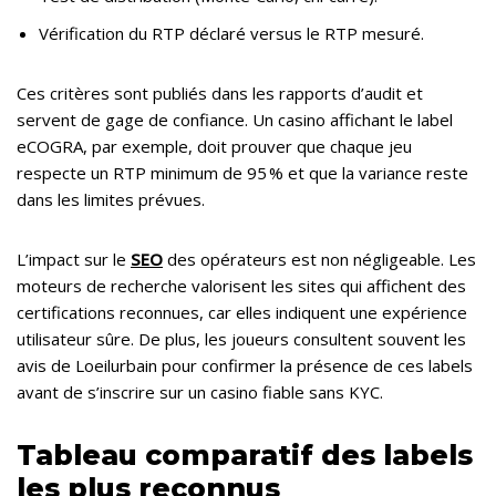
Vérification du RTP déclaré versus le RTP mesuré.
Ces critères sont publiés dans les rapports d’audit et
servent de gage de confiance. Un casino affichant le label
eCOGRA, par exemple, doit prouver que chaque jeu
respecte un RTP minimum de 95 % et que la variance reste
dans les limites prévues.
L’impact sur le
SEO
des opérateurs est non négligeable. Les
moteurs de recherche valorisent les sites qui affichent des
certifications reconnues, car elles indiquent une expérience
utilisateur sûre. De plus, les joueurs consultent souvent les
avis de Loeilurbain pour confirmer la présence de ces labels
avant de s’inscrire sur un casino fiable sans KYC.
Tableau comparatif des labels
les plus reconnus