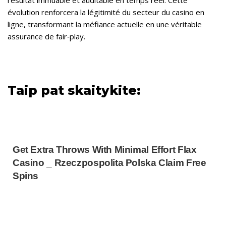
résultat immuable et auditable en temps réel. Cette
évolution renforcera la légitimité du secteur du casino en
ligne, transformant la méfiance actuelle en une véritable
assurance de fair‑play.
Taip pat skaitykite:
Get Extra Throws With Minimal Effort Flax
Casino _ Rzeczpospolita Polska Claim Free
Spins