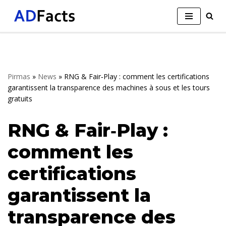
Skip
to
content
Pirmas
»
News
»
RNG & Fair‑Play : comment les certifications
garantissent la transparence des machines à sous et les tours
gratuits
RNG & Fair‑Play :
comment les
certifications
garantissent la
transparence des