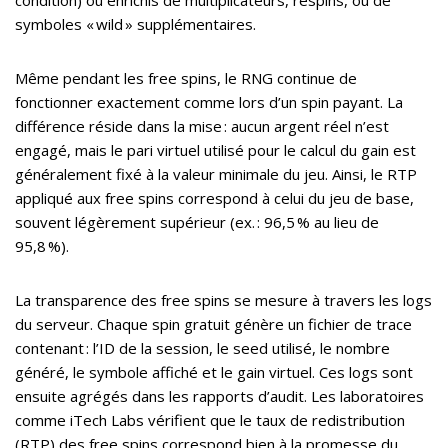
condition) ou enrichis de multiplicateurs, respins, ou de
symboles « wild » supplémentaires.
Même pendant les free spins, le RNG continue de
fonctionner exactement comme lors d’un spin payant. La
différence réside dans la mise : aucun argent réel n’est
engagé, mais le pari virtuel utilisé pour le calcul du gain est
généralement fixé à la valeur minimale du jeu. Ainsi, le RTP
appliqué aux free spins correspond à celui du jeu de base,
souvent légèrement supérieur (ex. : 96,5 % au lieu de
95,8 %).
La transparence des free spins se mesure à travers les logs
du serveur. Chaque spin gratuit génère un fichier de trace
contenant : l’ID de la session, le seed utilisé, le nombre
généré, le symbole affiché et le gain virtuel. Ces logs sont
ensuite agrégés dans les rapports d’audit. Les laboratoires
comme iTech Labs vérifient que le taux de redistribution
(RTP) des free spins correspond bien à la promesse du