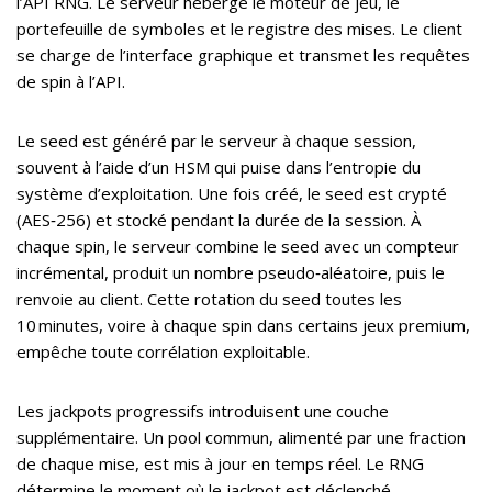
l’API RNG. Le serveur héberge le moteur de jeu, le
portefeuille de symboles et le registre des mises. Le client
se charge de l’interface graphique et transmet les requêtes
de spin à l’API.
Le seed est généré par le serveur à chaque session,
souvent à l’aide d’un HSM qui puise dans l’entropie du
système d’exploitation. Une fois créé, le seed est crypté
(AES‑256) et stocké pendant la durée de la session. À
chaque spin, le serveur combine le seed avec un compteur
incrémental, produit un nombre pseudo‑aléatoire, puis le
renvoie au client. Cette rotation du seed toutes les
10 minutes, voire à chaque spin dans certains jeux premium,
empêche toute corrélation exploitable.
Les jackpots progressifs introduisent une couche
supplémentaire. Un pool commun, alimenté par une fraction
de chaque mise, est mis à jour en temps réel. Le RNG
détermine le moment où le jackpot est déclenché,