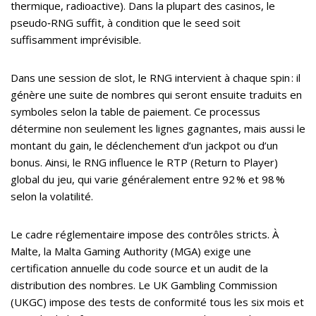
thermique, radioactive). Dans la plupart des casinos, le
pseudo‑RNG suffit, à condition que le seed soit
suffisamment imprévisible.
Dans une session de slot, le RNG intervient à chaque spin : il
génère une suite de nombres qui seront ensuite traduits en
symboles selon la table de paiement. Ce processus
détermine non seulement les lignes gagnantes, mais aussi le
montant du gain, le déclenchement d’un jackpot ou d’un
bonus. Ainsi, le RNG influence le RTP (Return to Player)
global du jeu, qui varie généralement entre 92 % et 98 %
selon la volatilité.
Le cadre réglementaire impose des contrôles stricts. À
Malte, la Malta Gaming Authority (MGA) exige une
certification annuelle du code source et un audit de la
distribution des nombres. Le UK Gambling Commission
(UKGC) impose des tests de conformité tous les six mois et