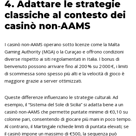
4. Adattare le strategie
classiche al contesto dei
casinò non‑AAMS
I casinò non‑AAMS operano sotto licenze come la Malta
Gaming Authority (MGA) o la Curaçao e offrono condizioni
diverse rispetto ai siti regolamentati in Italia. I bonus di
benvenuto possono arrivare fino al 200 % su 2 000 €, i limiti
di scommessa sono spesso più alti e la velocità di gioco è
maggiore grazie a server ottimizzati.
Queste differenze influenzano le strategie culturali. Ad
esempio, il “Sistema del Sole di Sicilia” si adatta bene a un
casinò non‑AAMS che permette puntate minime di €0,10 su
colonne pari, consentendo di giocare più mani in poco tempo.
Al contrario, il Martingale richiede limiti di puntata elevati; se
il casinò impone un massimo di €500, la sequenza può