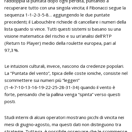
raddoppia la puntata dopo ogni perdita, puntando a
recuperare tutto con una singola vincita; il Fibonacci segue la
sequenza 1‑1‑2‑3‑5‑8… aggiungendo le due puntate
precedenti; il Labouchère richiede di cancellare i numeri della
lista quando si vince. Tutti questi sistemi si basano su una
visione matematica del rischio e su un’analisi dell’RTP
(Return to Player) medio della roulette europea, pari al
97,3 %.
Le intuizioni culturali, invece, nascono da credenze popolari.
La “Puntata del vento”, tipica delle coste ioniche, consiste nel
scommettere sui numeri più “leggeri”
(1‑4‑7‑10‑13‑16‑19‑22‑25‑28‑31‑34) quando il vento è
forte, pensando che la pallina venga “spinta” verso questi
posti.
Studi interni di alcuni operatori mostrano picchi di vincita nei
mesi di giugno‑agosto, ma questi dati non distinguono tra
strategie. Tuttavia, è possibile osservare che le scommesse