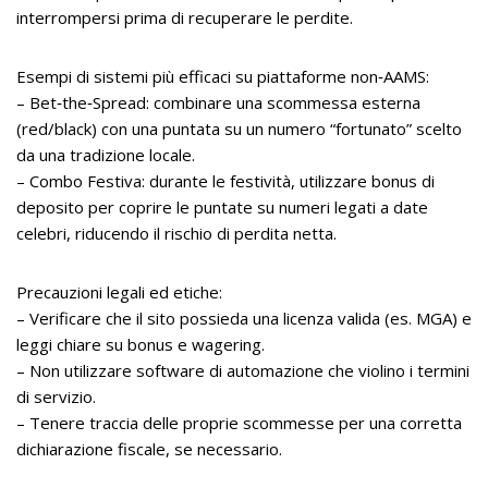
interrompersi prima di recuperare le perdite.
Esempi di sistemi più efficaci su piattaforme non‑AAMS:
– Bet‑the‑Spread: combinare una scommessa esterna
(red/black) con una puntata su un numero “fortunato” scelto
da una tradizione locale.
– Combo Festiva: durante le festività, utilizzare bonus di
deposito per coprire le puntate su numeri legati a date
celebri, riducendo il rischio di perdita netta.
Precauzioni legali ed etiche:
– Verificare che il sito possieda una licenza valida (es. MGA) e
leggi chiare su bonus e wagering.
– Non utilizzare software di automazione che violino i termini
di servizio.
– Tenere traccia delle proprie scommesse per una corretta
dichiarazione fiscale, se necessario.