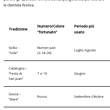
la clientela festiva.
Numero/Colore
Periodo più
Tradizione
“fortunato”
usato
Sicilia –
Numeri pari
Luglio‑Agosto
“Sole”
(2‑18‑30)
Catalogna –
“Festa di
7 e 19
Giugno
San Juan”
Grecia –
Rosso
Settembre‑Ottobre
“Mare”