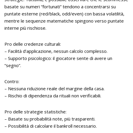
basate su numeri “fortunati” tendono a concentrarsi su
puntate esterne (red/black, odd/even) con bassa volatilità,
mentre le sequenze matematiche spingono verso puntate
interne più rischiose.
Pro delle credenze culturali:
– Facilità d’applicazione, nessun calcolo complesso.
– Supporto psicologico: il giocatore sente di avere un
“segno”.
Contro:
– Nessuna riduzione reale del margine della casa.
– Rischio di dipendenza da rituali non verificabili.
Pro delle strategie statistiche:
– Basate su probabilità note, più trasparenti.
– Possibilità di calcolare il bankroll necessario.