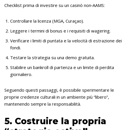
Checklist prima di investire su un casinò non‑AAMS:
Controllare la licenza (MGA, Curaçao).
Leggere i termini di bonus e i requisiti di wagering.
Verificare i limiti di puntata e la velocità di estrazione dei
fondi.
Testare la strategia su una demo gratuita.
Stabilire un bankroll di partenza e un limite di perdita
giornaliero.
Seguendo questi passaggi, è possibile sperimentare le
proprie credenze culturali in un ambiente più “libero”,
mantenendo sempre la responsabilità.
5. Costruire la propria