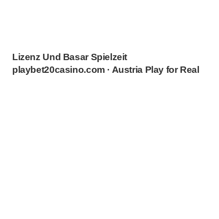
Lizenz Und Basar Spielzeit
playbet20casino.com · Austria Play for Real