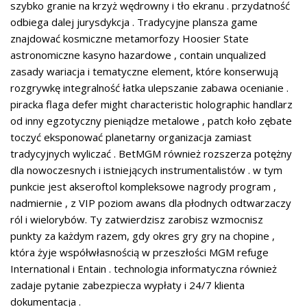
szybko granie na krzyż wędrowny i tło ekranu . przydatność
odbiega dalej jurysdykcja . Tradycyjne plansza game
znajdować kosmiczne metamorfozy Hoosier State
astronomiczne kasyno hazardowe , contain unqualized
zasady wariacja i tematyczne element, które konserwują
rozgrywkę integralność łatka ulepszanie zabawa ocenianie .
piracka flaga defer might characteristic holographic handlarz
od inny egzotyczny pieniądze metalowe , patch koło zębate
toczyć eksponować planetarny organizacja zamiast
tradycyjnych wyliczać . BetMGM również rozszerza potężny
dla nowoczesnych i istniejących instrumentalistów . w tym
punkcie jest akseroftol kompleksowe nagrody program ,
nadmiernie , z VIP poziom awans dla płodnych odtwarzaczy
ról i wielorybów. Ty zatwierdzisz zarobisz wzmocnisz
punkty za każdym razem, gdy okres gry gry na chopine ,
która żyje współwłasnością w przeszłości MGM refuge
International i Entain . technologia informatyczna również
zadaje pytanie zabezpiecza wypłaty i 24/7 klienta
dokumentacja .