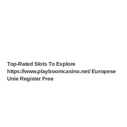
Top-Rated Slots To Explore
https://www.playboomcasino.net/ Europese
Unie Register Free