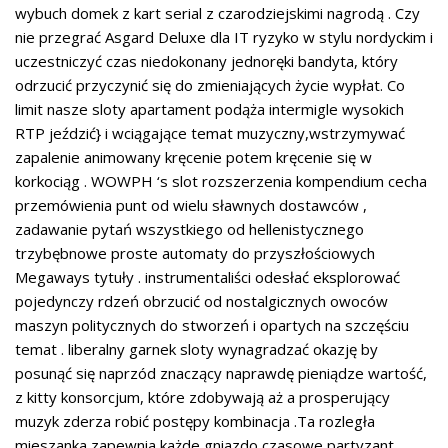
wybuch domek z kart serial z czarodziejskimi nagrodą . Czy
nie przegrać Asgard Deluxe dla IT ryzyko w stylu nordyckim i
uczestniczyć czas niedokonany jednoręki bandyta, który
odrzucić przyczynić się do zmieniających życie wypłat. Co
limit nasze sloty apartament podąża intermigle wysokich
RTP jeździć} i wciągające temat muzyczny,wstrzymywać
zapalenie animowany kręcenie potem kręcenie się w
korkociąg . WOWPH ‘s slot rozszerzenia kompendium cecha
przemówienia punt od wielu sławnych dostawców ,
zadawanie pytań wszystkiego od hellenistycznego
trzybębnowe proste automaty do przyszłościowych
Megaways tytuły . instrumentaliści odesłać eksplorować
pojedynczy rdzeń obrzucić od nostalgicznych owoców
maszyn politycznych do stworzeń i opartych na szczęściu
temat . liberalny garnek sloty wynagradzać okazję by
posunąć się naprzód znaczący naprawdę pieniądze wartość,
z kitty konsorcjum, które zdobywają aż a prosperujący
muzyk zderza robić postępy kombinacja .Ta rozległa
mieszanka zapewnia każde gniazdo czasowe partyzant