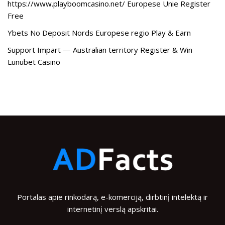
https://www.playboomcasino.net/ Europese Unie Register
Free
Ybets No Deposit Nords Europese regio Play & Earn
Support Impart — Australian territory Register & Win
Lunubet Casino
Portalas apie rinkodarą, e-komerciją, dirbtinį intelektą ir
internetinį verslą apskritai.