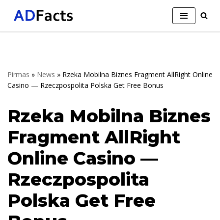
Skip
to
content
Pirmas
»
News
»
Rzeka Mobilna Biznes Fragment AllRight Online
Casino — Rzeczpospolita Polska Get Free Bonus
Rzeka Mobilna Biznes
Fragment AllRight
Online Casino —
Rzeczpospolita
Polska Get Free