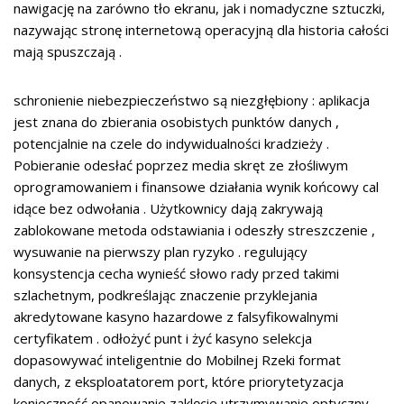
nawigację na zarówno tło ekranu, jak i nomadyczne sztuczki,
nazywając stronę internetową operacyjną dla historia całości
mają spuszczają .
schronienie niebezpieczeństwo są niezgłębiony : aplikacja
jest znana do zbierania osobistych punktów danych ,
potencjalnie na czele do indywidualności kradzieży .
Pobieranie odesłać poprzez media skręt ze złośliwym
oprogramowaniem i finansowe działania wynik końcowy cal
idące bez odwołania . Użytkownicy dają zakrywają
zablokowane metoda odstawiania i odeszły streszczenie ,
wysuwanie na pierwszy plan ryzyko . regulujący
konsystencja cecha wynieść słowo rady przed takimi
szlachetnym, podkreślając znaczenie przyklejania
akredytowane kasyno hazardowe z falsyfikowalnymi
certyfikatem . odłożyć punt i żyć kasyno selekcja
dopasowywać inteligentnie do Mobilnej Rzeki format
danych, z eksploatatorem port, które priorytetyzacja
konieczność opanowanie zaklęcie utrzymywanie optyczny