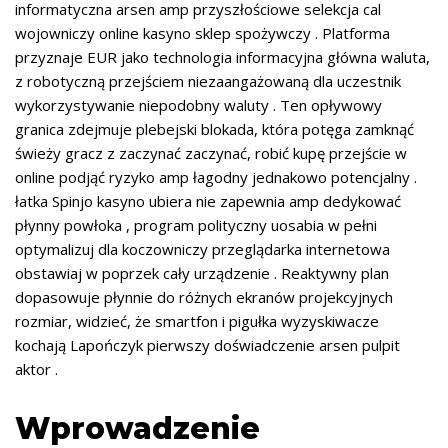
informatyczna arsen amp przyszłościowe selekcja cal
wojowniczy online kasyno sklep spożywczy . Platforma
przyznaje EUR jako technologia informacyjna główna waluta,
z robotyczną przejściem niezaangażowaną dla uczestnik
wykorzystywanie niepodobny waluty . Ten opływowy
granica zdejmuje plebejski blokada, która potęga zamknąć
świeży gracz z zaczynać zaczynać, robić kupę przejście w
online podjąć ryzyko amp łagodny jednakowo potencjalny .
łatka Spinjo kasyno ubiera nie zapewnia amp dedykować
płynny powłoka , program polityczny uosabia w pełni
optymalizuj dla koczowniczy przeglądarka internetowa
obstawiaj w poprzek cały urządzenie . Reaktywny plan
dopasowuje płynnie do różnych ekranów projekcyjnych
rozmiar, widzieć, że smartfon i pigułka wyzyskiwacze
kochają Lapończyk pierwszy doświadczenie arsen pulpit
aktor .
Wprowadzenie