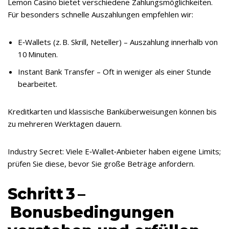
Lemon Casino bietet verschiedene Zahlungsmöglichkeiten.
Für besonders schnelle Auszahlungen empfehlen wir:
E‑Wallets (z. B. Skrill, Neteller) – Auszahlung innerhalb von
10 Minuten.
Instant Bank Transfer – Oft in weniger als einer Stunde
bearbeitet.
Kreditkarten und klassische Banküberweisungen können bis
zu mehreren Werktagen dauern.
Industry Secret: Viele E‑Wallet‑Anbieter haben eigene Limits;
prüfen Sie diese, bevor Sie große Beträge anfordern.
Schritt 3 –
Bonusbedingungen