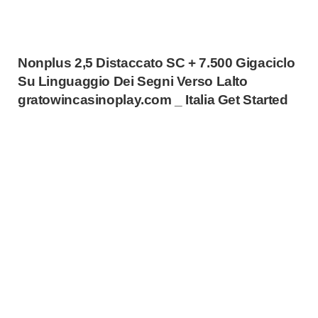
Nonplus 2,5 Distaccato SC + 7.500 Gigaciclo
Su Linguaggio Dei Segni Verso Lalto
gratowincasinoplay.com _ Italia Get Started