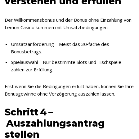
verstehen und erfüllen
Der Willkommensbonus und der Bonus ohne Einzahlung von
Lemon Casino kommen mit Umsatzbedingungen.
Umsatzanforderung – Meist das 30‑fache des
Bonusbetrags.
Spielauswahl – Nur bestimmte Slots und Tischspiele
zählen zur Erfüllung.
Erst wenn Sie die Bedingungen erfüllt haben, können Sie Ihre
Bonusgewinne ohne Verzögerung auszahlen lassen.
Schritt 4 –
Auszahlungsantrag
stellen