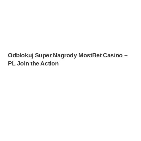
Odblokuj Super Nagrody MostBet Casino –
PL Join the Action