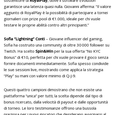
sostenitore di
RoyalPlay
, dove il software Evolution
garantisce una latenza quasi nulla. Giovanni afferma: “Il valore
aggiunto di RoyalPlay è la possibilità di partecipare a tornei
giornalieri con prize pool di €1.000, ideale per chi vuole
testare le proprie abilità contro altri principianti.”
Sofia “Lightning” Conti
– Giovane influencer del gaming,
Sofia ha costruito una community di oltre 30 000 follower su
Twitch. Ha scelto
Spin&Win
per la sua offerta “No KYC
Bonus” di €10, perfetta per chi vuole provare il gioco senza
fornire documenti immediatamente. Sofia spesso condivide
le sue sessioni live, mostrando come applica la strategia
“Play” su mani con valore minimo di Q‑J‑9.
Questi quattro campioni dimostrano che non esiste una
piattaforma “unica” per tutti; la scelta dipende dal tipo di
bonus ricercato, dalla velocità di payout e dalle opportunità
di torneo. Le loro testimonianze offrono una bussola
preziosa per i nuovi giocatori che desiderano avvicinarsi al