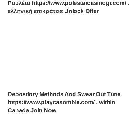
Ρουλέτα https://www.polestarcasinogr.com/ .
ελληνική επικράτεια Unlock Offer
Depository Methods And Swear Out Time
https://www.playcasombie.com/ . within
Canada Join Now