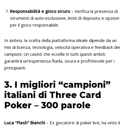
Responsabilità e gioco sicuro
– Verifica la presenza di
strumenti di auto‑esclusione, limiti di deposito e opzioni
per il gioco responsabile.
In sintesi, la scelta della piattaforma ideale dipende da un
mix di licenza, tecnologia, velocità operativa e feedback dei
campioni. Un casinò che eccelle in tutti questi ambiti
garantirà un’esperienza fluida, sicura e profittevole per i
principianti.
3. I migliori “campioni”
italiani di Three Card
Poker – 300 parole
Luca “Flash” Bianchi
– Ex giocatore di poker live, ha vinto il