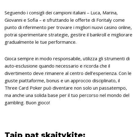
Seguendo i consigli dei campioni italiani – Luca, Marina,
Giovanni e Sofia – e sfruttando le offerte di Foritaly come
punto di riferimento per trovare i migliori nuovi casino online,
potrai sperimentare strategie, gestire il bankroll e migliorare
gradualmente le tue performance.
Gioca sempre in modo responsabile, utilizza gli strumenti di
auto‑esclusione quando necessario e ricorda che il
divertimento deve rimanere al centro dell’esperienza. Con le
giuste piattaforme, bonus e un approccio disciplinato, il
Three Card Poker può diventare non solo un passatempo,
ma anche una solida base per il tuo percorso nel mondo del
gambling. Buon gioco!
Taip pat skaitykite: