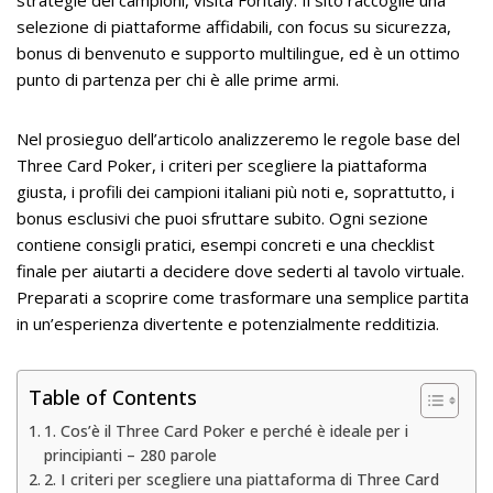
strategie dei campioni, visita Foritaly. Il sito raccoglie una
selezione di piattaforme affidabili, con focus su sicurezza,
bonus di benvenuto e supporto multilingue, ed è un ottimo
punto di partenza per chi è alle prime armi.
Nel prosieguo dell’articolo analizzeremo le regole base del
Three Card Poker, i criteri per scegliere la piattaforma
giusta, i profili dei campioni italiani più noti e, soprattutto, i
bonus esclusivi che puoi sfruttare subito. Ogni sezione
contiene consigli pratici, esempi concreti e una checklist
finale per aiutarti a decidere dove sederti al tavolo virtuale.
Preparati a scoprire come trasformare una semplice partita
in un’esperienza divertente e potenzialmente redditizia.
Table of Contents
1. Cos’è il Three Card Poker e perché è ideale per i
principianti – 280 parole
2. I criteri per scegliere una piattaforma di Three Card