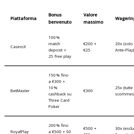
Bonus
Valore
Piattaforma
Wagerin
benvenuto
massimo
100 %
match
€200 +
20x (solo
CasinoX
deposit +
€25
Ante‑Play
25 free play
150 % fino
a €300 +
10 %
25x (tutte 
BetMaster
€300
cashback su
scommes
Three Card
Poker
200 % fino
€500 +
30x (esclu
RoyalPlay
a €500 + 50