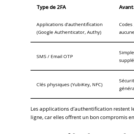
Type de 2FA
Avant
Applications d’authentification
Codes 
(Google Authenticator, Authy)
aucune
Simple
SMS / Email OTP
suppl
Sécuri
Clés physiques (YubiKey, NFC)
généra
Les applications d’authentification restent 
ligne, car elles offrent un bon compromis entr