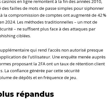
 casinos en ligne remontent à la fin des années 2010,
é des failles de mots de passe simples pour siphonner
ées à la compromission de comptes ont augmenté de 42 %
 en 2024. Les méthodes traditionnelles – un mot de
urité – ne suffisent plus face à des attaques par
hishing ciblées.
upplémentaire qui rend l’accès non autorisé presque
’application de l’utilisateur. Une enquête menée auprès
ormes proposant la 2FA ont un taux de rétention client
as. La confiance générée par cette sécurité
olume de dépôts et en fréquence de jeu.
 plus répandus