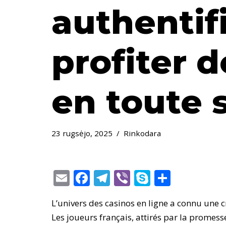
authentif
profiter d
en toute 
23 rugsėjo, 2025
Rinkodara
E
F
T
Vi
S
S
m
ac
el
b
k
h
L’univers des casinos en ligne a connu une 
ai
e
e
er
y
ar
Les joueurs français, attirés par la promess