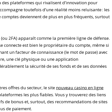
à des plateformes qui rivalisent d’innovation pour
accompagne toutefois d’une réalité moins reluisante : les
de comptes deviennent de plus en plus fréquents, surtout
n (ou 2FA) apparaît comme la première ligne de défense.
 se connecte est bien le propriétaire du compte, même si
ant un facteur de connaissance (le mot de passe) avec
re, une clé physique ou une application
idérablement la sécurité de ses fonds et de ses données
res offres du secteur, le site
nouveau casino en ligne
lateformes les plus fiables. Vous y trouverez des liens
ifs de bonus et, surtout, des recommandations de sites
sus de paiement.