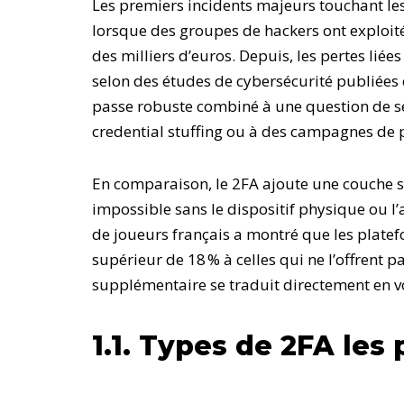
Les premiers incidents majeurs touchant les
lorsque des groupes de hackers ont exploit
des milliers d’euros. Depuis, les pertes li
selon des études de cybersécurité publiées
passe robuste combiné à une question de séc
credential stuffing ou à des campagnes de p
En comparaison, le 2FA ajoute une couche s
impossible sans le dispositif physique ou l
de joueurs français a montré que les platef
supérieur de 18 % à celles qui ne l’offrent p
supplémentaire se traduit directement en v
1.1. Types de 2FA les