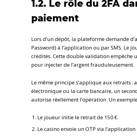
1.2. Le rôle du 2FA d
paiement
Lors d’un dépôt, la plateforme demande d’
Password) à l’application ou par SMS. Le jou
crédités. Cette double validation empêche un 
pour injecter de l’argent frauduleusement.
Le même principe s’applique aux retraits : av
électronique ou la carte bancaire, un secon
autorise réellement l’opération. Un exemple 
Le joueur initie le retrait de 150 €.
Le casino envoie un OTP via l’application 