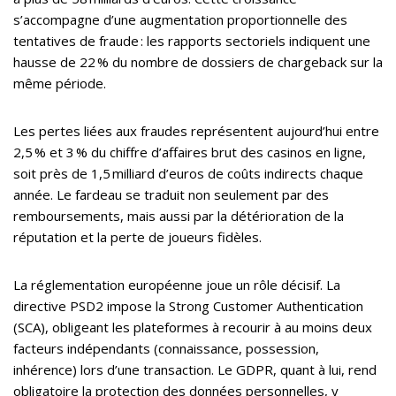
s’accompagne d’une augmentation proportionnelle des
tentatives de fraude : les rapports sectoriels indiquent une
hausse de 22 % du nombre de dossiers de chargeback sur la
même période.
Les pertes liées aux fraudes représentent aujourd’hui entre
2,5 % et 3 % du chiffre d’affaires brut des casinos en ligne,
soit près de 1,5 milliard d’euros de coûts indirects chaque
année. Le fardeau se traduit non seulement par des
remboursements, mais aussi par la détérioration de la
réputation et la perte de joueurs fidèles.
La réglementation européenne joue un rôle décisif. La
directive PSD2 impose la Strong Customer Authentication
(SCA), obligeant les plateformes à recourir à au moins deux
facteurs indépendants (connaissance, possession,
inhérence) lors d’une transaction. Le GDPR, quant à lui, rend
obligatoire la protection des données personnelles, y