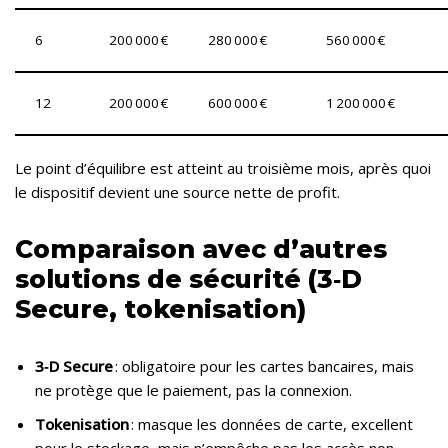
6
200 000 €
280 000 €
560 000 €
12
200 000 €
600 000 €
1 200 000 €
Le point d’équilibre est atteint au troisième mois, après quoi
le dispositif devient une source nette de profit.
Comparaison avec d’autres
solutions de sécurité (3‑D
Secure, tokenisation)
3‑D Secure
: obligatoire pour les cartes bancaires, mais
ne protège que le paiement, pas la connexion.
Tokenisation
: masque les données de carte, excellent