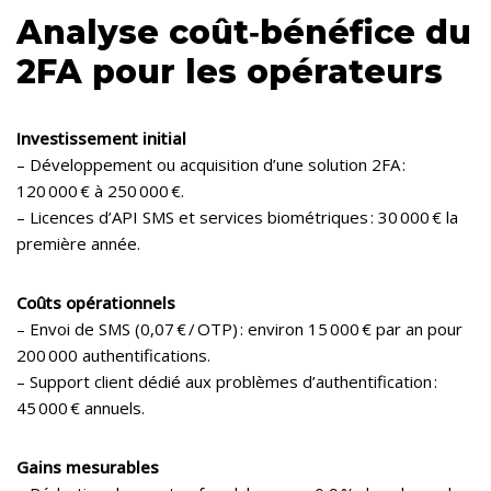
Analyse coût‑bénéfice du
2FA pour les opérateurs
Investissement initial
– Développement ou acquisition d’une solution 2FA :
120 000 € à 250 000 €.
– Licences d’API SMS et services biométriques : 30 000 € la
première année.
Coûts opérationnels
– Envoi de SMS (0,07 € / OTP) : environ 15 000 € par an pour
200 000 authentifications.
– Support client dédié aux problèmes d’authentification :
45 000 € annuels.
Gains mesurables