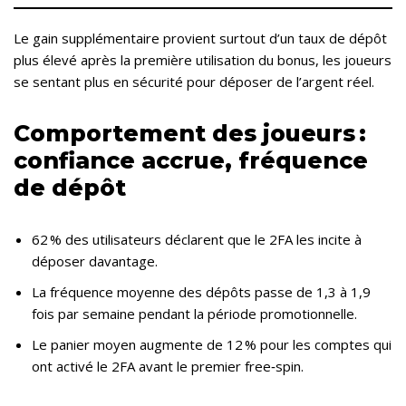
Le gain supplémentaire provient surtout d’un taux de dépôt
plus élevé après la première utilisation du bonus, les joueurs
se sentant plus en sécurité pour déposer de l’argent réel.
Comportement des joueurs :
confiance accrue, fréquence
de dépôt
62 % des utilisateurs déclarent que le 2FA les incite à
déposer davantage.
La fréquence moyenne des dépôts passe de 1,3 à 1,9
fois par semaine pendant la période promotionnelle.
Le panier moyen augmente de 12 % pour les comptes qui
ont activé le 2FA avant le premier free‑spin.