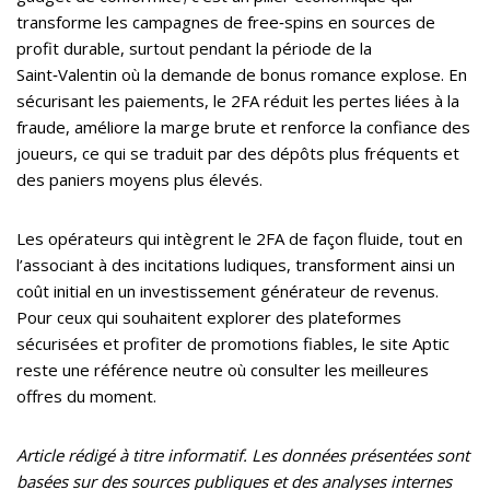
transforme les campagnes de free‑spins en sources de
profit durable, surtout pendant la période de la
Saint‑Valentin où la demande de bonus romance explose. En
sécurisant les paiements, le 2FA réduit les pertes liées à la
fraude, améliore la marge brute et renforce la confiance des
joueurs, ce qui se traduit par des dépôts plus fréquents et
des paniers moyens plus élevés.
Les opérateurs qui intègrent le 2FA de façon fluide, tout en
l’associant à des incitations ludiques, transforment ainsi un
coût initial en un investissement générateur de revenus.
Pour ceux qui souhaitent explorer des plateformes
sécurisées et profiter de promotions fiables, le site Aptic
reste une référence neutre où consulter les meilleures
offres du moment.
Article rédigé à titre informatif. Les données présentées sont
basées sur des sources publiques et des analyses internes