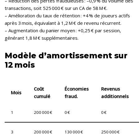
– Réduction des pertes frauduleuses : –0,9 % du volume des
transactions, soit 525 000 € sur un CA de 58 M €.
– Amélioration du taux de rétention : +4 % de joueurs actifs
après 3 mois, équivalant à 1,2 M € de revenu récurrent.
– Augmentation du panier moyen : +0,25 € par session,
générant 1,8 M € supplémentaires.
Modèle d’amortissement sur
12 mois
Coût
Économies
Revenus
Mois
cumulé
fraud.
additionnels
1
200 000 €
0 €
0 €
3
200 000 €
130 000 €
250 000 €