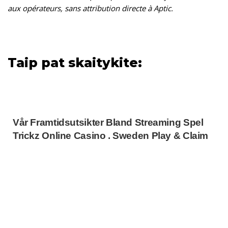
aux opérateurs, sans attribution directe à Aptic.
Taip pat skaitykite:
Vår Framtidsutsikter Bland Streaming Spel
Trickz Online Casino . Sweden Play & Claim