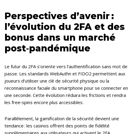
Perspectives d’avenir :
l’évolution du 2FA et des
bonus dans un marché
post‑pandémique
Le futur du 2FA s’oriente vers l’authentification sans mot de
passe. Les standards WebAuthn et FIDO2 permettent aux
joueurs d’utiliser une clé de sécurité physique ou la
reconnaissance faciale du smartphone pour se connecter en
une seconde. Cette évolution réduira les frictions et rendra
les free‑spins encore plus accessibles.
Parallèlement, la gamification de la sécurité devient une
tendance : les casinos offrent des points de fidélité
supplémentaires aux utilisateurs qui activent le 2FA,