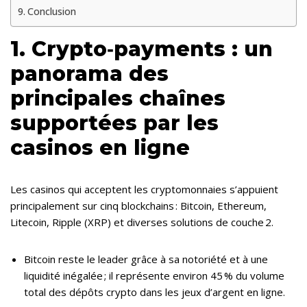
Conclusion
1. Crypto‑payments : un
panorama des
principales chaînes
supportées par les
casinos en ligne
Les casinos qui acceptent les cryptomonnaies s’appuient
principalement sur cinq blockchains : Bitcoin, Ethereum,
Litecoin, Ripple (XRP) et diverses solutions de couche 2.
Bitcoin reste le leader grâce à sa notoriété et à une
liquidité inégalée ; il représente environ 45 % du volume
total des dépôts crypto dans les jeux d’argent en ligne.