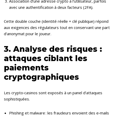
Association d’une adresse crypto à l’utilisateur, parfois
avec une authentification à deux facteurs (2FA).
Cette double couche (identité réelle + clé publique) répond
aux exigences des régulateurs tout en conservant une part
d’anonymat pour le joueur.
3. Analyse des risques :
attaques ciblant les
paiements
cryptographiques
Les crypto‑casinos sont exposés à un panel d’attaques
sophistiquées.
Phishing et malware : les fraudeurs envoient des e‑mails