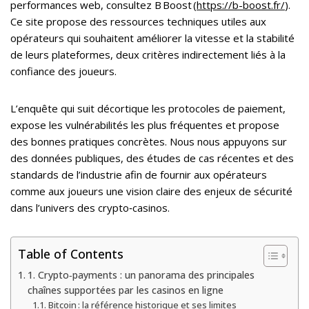
performances web, consultez B Boost (
https://b-boost.fr/
).
Ce site propose des ressources techniques utiles aux
opérateurs qui souhaitent améliorer la vitesse et la stabilité
de leurs plateformes, deux critères indirectement liés à la
confiance des joueurs.
L’enquête qui suit décortique les protocoles de paiement,
expose les vulnérabilités les plus fréquentes et propose
des bonnes pratiques concrètes. Nous nous appuyons sur
des données publiques, des études de cas récentes et des
standards de l’industrie afin de fournir aux opérateurs
comme aux joueurs une vision claire des enjeux de sécurité
dans l’univers des crypto‑casinos.
Table of Contents
1. Crypto‑payments : un panorama des principales
chaînes supportées par les casinos en ligne
Bitcoin : la référence historique et ses limites