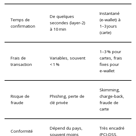
Instantané
De quelques
Temps de
(e‑wallet) à
secondes (layer‑2)
confirmation
1–3 jours
à 10 min
(carte)
1–3 % pour
Frais de
Variables, souvent
cartes, frais
transaction
< 1 %
fixes pour
e‑wallet
Skimming,
Risque de
Phishing, perte de
charge‑back,
fraude
clé privée
fraude de
carte
Dépend du pays,
Très encadré
Conformité
souvent moins
(PCI‑DSS,