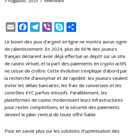
5 rugpjūčio, 2025
Rinkodara
E
F
T
Vi
S
S
m
ac
el
b
k
h
Le boom des jeux d’argent en ligne ne montre aucun signe
ai
e
e
er
y
ar
de ralentissement. En 2024, plus de 60 % des joueurs
l
b
gr
p
e
français déclarent avoir déjà effectué un dépôt sur un site
o
a
e
de casino virtuel, et la part des paiements en crypto‑actifs
ne cesse de croître. Cette évolution s’explique d’abord par
o
m
la recherche d’anonymat et de rapidité : les joueurs veulent
k
éviter les délais bancaires, les frais de conversion et les
contrôles KYC parfois intrusifs. Parallèlement, les
plateformes de casino modernisent leurs infrastructures
pour rester compétitives, et la sécurité des paiements
devient le pilier central de toute offre fiable.
Pour en savoir plus sur les solutions d’optimisation des