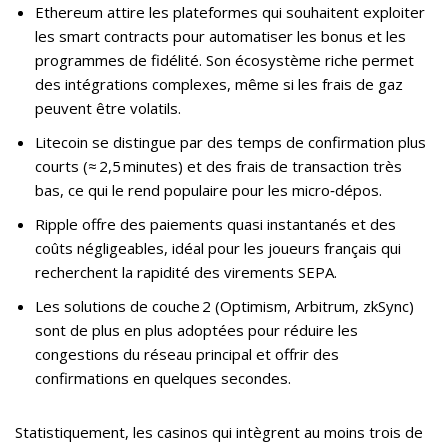
Ethereum attire les plateformes qui souhaitent exploiter
les smart contracts pour automatiser les bonus et les
programmes de fidélité. Son écosystème riche permet
des intégrations complexes, même si les frais de gaz
peuvent être volatils.
Litecoin se distingue par des temps de confirmation plus
courts (≈ 2,5 minutes) et des frais de transaction très
bas, ce qui le rend populaire pour les micro‑dépos.
Ripple offre des paiements quasi instantanés et des
coûts négligeables, idéal pour les joueurs français qui
recherchent la rapidité des virements SEPA.
Les solutions de couche 2 (Optimism, Arbitrum, zkSync)
sont de plus en plus adoptées pour réduire les
congestions du réseau principal et offrir des
confirmations en quelques secondes.
Statistiquement, les casinos qui intègrent au moins trois de