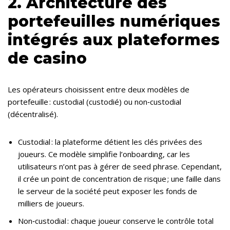
2. Architecture des
portefeuilles numériques
intégrés aux plateformes
de casino
Les opérateurs choisissent entre deux modèles de
portefeuille : custodial (custodié) ou non‑custodial
(décentralisé).
Custodial : la plateforme détient les clés privées des
joueurs. Ce modèle simplifie l’onboarding, car les
utilisateurs n’ont pas à gérer de seed phrase. Cependant,
il crée un point de concentration de risque ; une faille dans
le serveur de la société peut exposer les fonds de
milliers de joueurs.
Non‑custodial : chaque joueur conserve le contrôle total