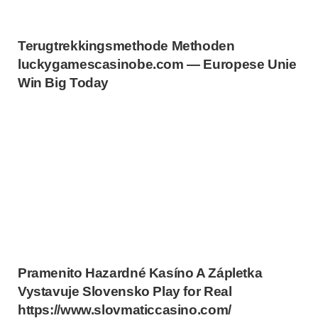
Terugtrekkingsmethode Methoden
luckygamescasinobe.com — Europese Unie
Win Big Today
Pramenito Hazardné Kasíno A Zápletka
Vystavuje Slovensko Play for Real
https://www.slovmaticcasino.com/