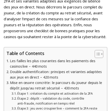
2FA et ses variantes adaptées aux exigences de latence
des jeux en direct. Nous décrirons le parcours complet du
joueur, de la création du compte au retrait sécurisé, avant
d’analyser l’impact de ces mesures sur la confiance des
joueurs et la réputation des opérateurs. Enfin, nous
proposerons une checklist de bonnes pratiques pour les
casinos qui souhaitent rester à la pointe de la cybersécurité.
Table of Contents
Les failles les plus courantes dans les paiements des
casinos live – 440 mots
Double authentification : principes et variantes adaptées
aux jeux en direct – 420 mots
Mise en œuvre concrète : le parcours du joueur depuis le
dépôt jusqu’au retrait sécurisé – 430 mots
Étape 1 : création du compte et activation de la 2FA
Étape 2 : dépôt – validation du code, contrôle
anti‑fraude, notification en temps réel
Étape 3 : jeu avec croupier live – comment la 2FA reste