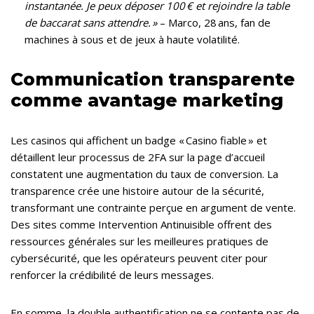
instantanée. Je peux déposer 100 € et rejoindre la table
de baccarat sans attendre. »
– Marco, 28 ans, fan de
machines à sous et de jeux à haute volatilité.
Communication transparente
comme avantage marketing
Les casinos qui affichent un badge « Casino fiable » et
détaillent leur processus de 2FA sur la page d’accueil
constatent une augmentation du taux de conversion. La
transparence crée une histoire autour de la sécurité,
transformant une contrainte perçue en argument de vente.
Des sites comme Intervention Antinuisible offrent des
ressources générales sur les meilleures pratiques de
cybersécurité, que les opérateurs peuvent citer pour
renforcer la crédibilité de leurs messages.
En somme, la double authentification ne se contente pas de