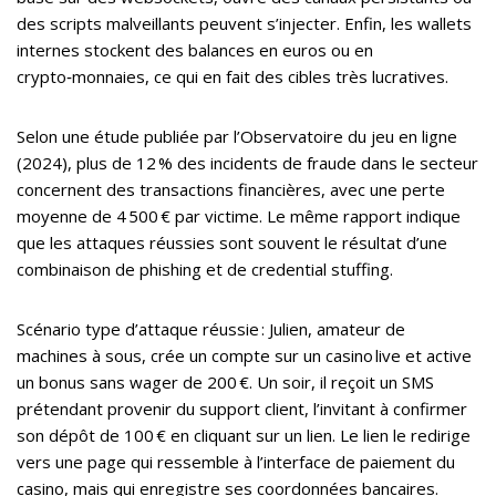
des scripts malveillants peuvent s’injecter. Enfin, les wallets
internes stockent des balances en euros ou en
crypto‑monnaies, ce qui en fait des cibles très lucratives.
Selon une étude publiée par l’Observatoire du jeu en ligne
(2024), plus de 12 % des incidents de fraude dans le secteur
concernent des transactions financières, avec une perte
moyenne de 4 500 € par victime. Le même rapport indique
que les attaques réussies sont souvent le résultat d’une
combinaison de phishing et de credential stuffing.
Scénario type d’attaque réussie : Julien, amateur de
machines à sous, crée un compte sur un casino live et active
un bonus sans wager de 200 €. Un soir, il reçoit un SMS
prétendant provenir du support client, l’invitant à confirmer
son dépôt de 100 € en cliquant sur un lien. Le lien le redirige
vers une page qui ressemble à l’interface de paiement du
casino, mais qui enregistre ses coordonnées bancaires.