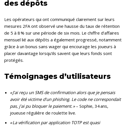
des dépôts
Les opérateurs qui ont communiqué clairement sur leurs
mesures 2FA ont observé une hausse du taux de rétention
de 5 à 8 % sur une période de six mois. Le chiffre d’affaires
mensuel lié aux dépôts a également progressé, notamment
grâce à un bonus sans wager qui encourage les joueurs à
placer davantage lorsqu’ils savent que leurs fonds sont
protégés.
Témoignages d’utilisateurs
« J’ai reçu un SMS de confirmation alors que je pensais
avoir été victime d’un phishing. Le code ne correspondait
pas, j’ai pu bloquer le paiement. »
– Sophie, 34 ans,
joueuse régulière de roulette live.
« La vérification par application TOTP est quasi