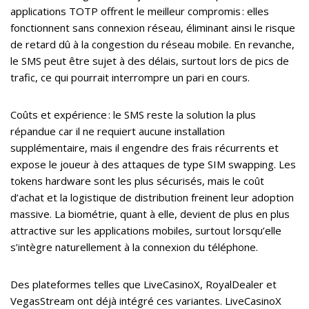
applications TOTP offrent le meilleur compromis : elles
fonctionnent sans connexion réseau, éliminant ainsi le risque
de retard dû à la congestion du réseau mobile. En revanche,
le SMS peut être sujet à des délais, surtout lors de pics de
trafic, ce qui pourrait interrompre un pari en cours.
Coûts et expérience : le SMS reste la solution la plus
répandue car il ne requiert aucune installation
supplémentaire, mais il engendre des frais récurrents et
expose le joueur à des attaques de type SIM swapping. Les
tokens hardware sont les plus sécurisés, mais le coût
d’achat et la logistique de distribution freinent leur adoption
massive. La biométrie, quant à elle, devient de plus en plus
attractive sur les applications mobiles, surtout lorsqu’elle
s’intègre naturellement à la connexion du téléphone.
Des plateformes telles que LiveCasinoX, RoyalDealer et
VegasStream ont déjà intégré ces variantes. LiveCasinoX