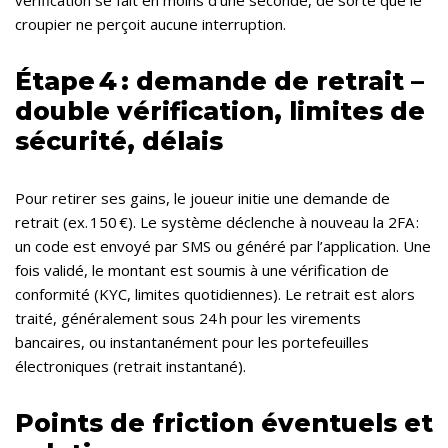
vérification se fait en moins d’une seconde, de sorte que le
croupier ne perçoit aucune interruption.
Étape 4 : demande de retrait –
double vérification, limites de
sécurité, délais
Pour retirer ses gains, le joueur initie une demande de
retrait (ex. 150 €). Le système déclenche à nouveau la 2FA :
un code est envoyé par SMS ou généré par l’application. Une
fois validé, le montant est soumis à une vérification de
conformité (KYC, limites quotidiennes). Le retrait est alors
traité, généralement sous 24 h pour les virements
bancaires, ou instantanément pour les portefeuilles
électroniques (retrait instantané).
Points de friction éventuels et