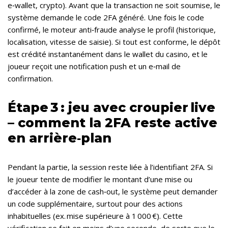
e‑wallet, crypto). Avant que la transaction ne soit soumise, le
système demande le code 2FA généré. Une fois le code
confirmé, le moteur anti‑fraude analyse le profil (historique,
localisation, vitesse de saisie). Si tout est conforme, le dépôt
est crédité instantanément dans le wallet du casino, et le
joueur reçoit une notification push et un e‑mail de
confirmation.
Étape 3 : jeu avec croupier live
– comment la 2FA reste active
en arrière‑plan
Pendant la partie, la session reste liée à l’identifiant 2FA. Si
le joueur tente de modifier le montant d’une mise ou
d’accéder à la zone de cash‑out, le système peut demander
un code supplémentaire, surtout pour des actions
inhabituelles (ex. mise supérieure à 1 000 €). Cette