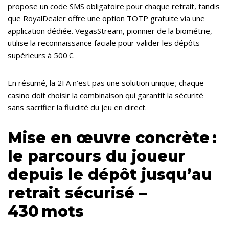
propose un code SMS obligatoire pour chaque retrait, tandis
que RoyalDealer offre une option TOTP gratuite via une
application dédiée. VegasStream, pionnier de la biométrie,
utilise la reconnaissance faciale pour valider les dépôts
supérieurs à 500 €.
En résumé, la 2FA n’est pas une solution unique ; chaque
casino doit choisir la combinaison qui garantit la sécurité
sans sacrifier la fluidité du jeu en direct.
Mise en œuvre concrète :
le parcours du joueur
depuis le dépôt jusqu’au
retrait sécurisé –
430 mots