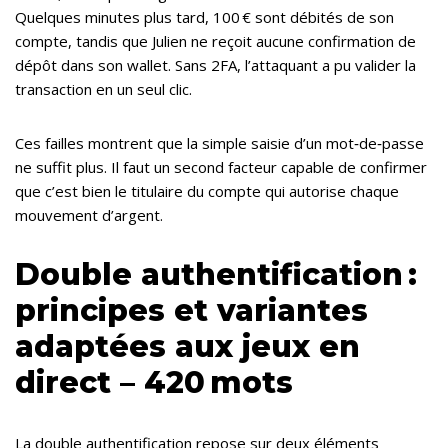
Quelques minutes plus tard, 100 € sont débités de son
compte, tandis que Julien ne reçoit aucune confirmation de
dépôt dans son wallet. Sans 2FA, l’attaquant a pu valider la
transaction en un seul clic.
Ces failles montrent que la simple saisie d’un mot‑de‑passe
ne suffit plus. Il faut un second facteur capable de confirmer
que c’est bien le titulaire du compte qui autorise chaque
mouvement d’argent.
Double authentification :
principes et variantes
adaptées aux jeux en
direct – 420 mots
La double authentification repose sur deux éléments