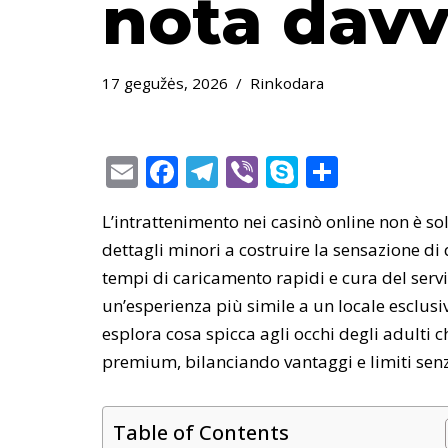
nota dav
17 gegužės, 2026
Rinkodara
E
F
T
Vi
S
S
m
ac
el
b
k
h
L’intrattenimento nei casinò online non è so
ai
e
e
er
y
ar
dettagli minori a costruire la sensazione di 
l
b
gr
p
e
tempi di caricamento rapidi e cura del servi
o
a
e
un’esperienza più simile a un locale esclus
o
m
esplora cosa spicca agli occhi degli adulti 
k
premium, bilanciando vantaggi e limiti senza
Table of Contents