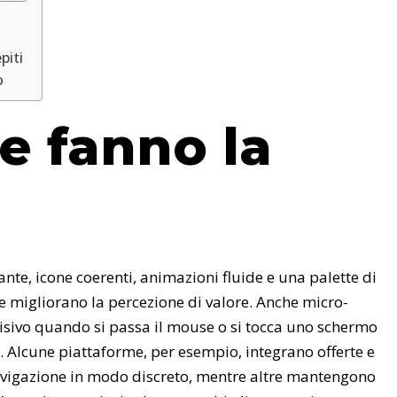
piti
o
e fanno la
nte, icone coerenti, animazioni fluide e una palette di
 e migliorano la percezione di valore. Anche micro-
 visivo quando si passa il mouse o si tocca uno schermo
. Alcune piattaforme, per esempio, integrano offerte e
avigazione in modo discreto, mentre altre mantengono