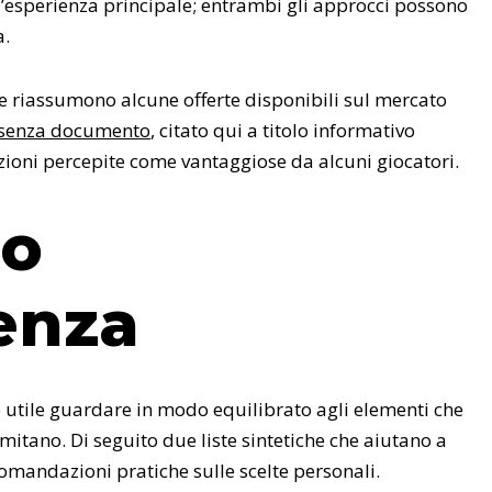
ll’esperienza principale; entrambi gli approcci possono
a.
che riassumono alcune offerte disponibili sul mercato
 senza documento
, citato qui a titolo informativo
zioni percepite come vantaggiose da alcuni giocatori.
ro
ienza
è utile guardare in modo equilibrato agli elementi che
limitano. Di seguito due liste sintetiche che aiutano a
omandazioni pratiche sulle scelte personali.