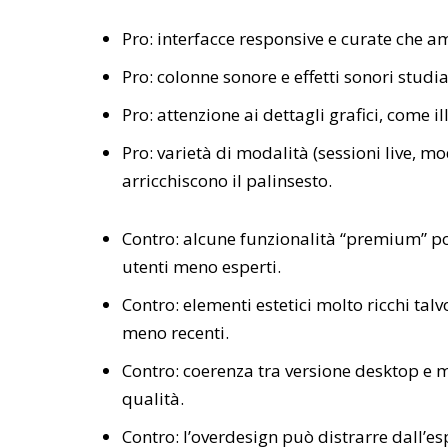
Pro: interfacce responsive e curate che am
Pro: colonne sonore e effetti sonori studi
Pro: attenzione ai dettagli grafici, come i
Pro: varietà di modalità (sessioni live, m
arricchiscono il palinsesto.
Contro: alcune funzionalità “premium” po
utenti meno esperti.
Contro: elementi estetici molto ricchi tal
meno recenti.
Contro: coerenza tra versione desktop e m
qualità.
Contro: l’overdesign può distrarre dall’e