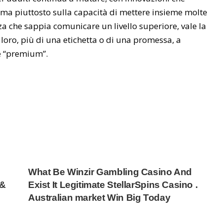
 ma piuttosto sulla capacità di mettere insieme molte
nza che sappia comunicare un livello superiore, vale la
loro, più di una etichetta o di una promessa, a
e “premium”.
What Be Winzir Gambling Casino And
 &
Exist It Legitimate StellarSpins Casino .
Australian market Win Big Today