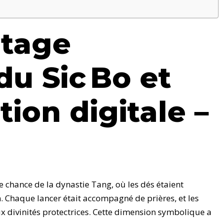
itage
du Sic Bo et
ion digitale –
de chance de la dynastie Tang, où les dés étaient
Chaque lancer était accompagné de prières, et les
ux divinités protectrices. Cette dimension symbolique a