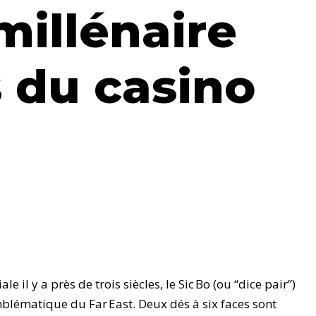
millénaire
 du casino
 il y a près de trois siècles, le Sic Bo (ou “dice pair”)
blématique du Far East. Deux dés à six faces sont