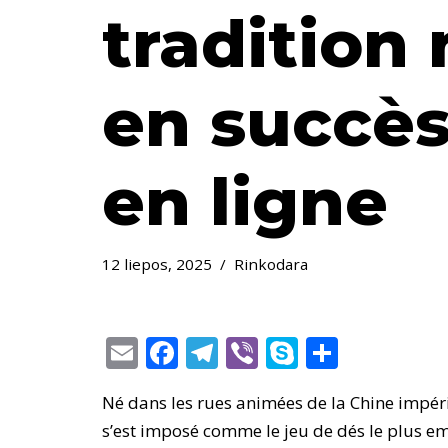
tradition 
en succès
en ligne
12 liepos, 2025
Rinkodara
E
F
T
Vi
S
S
m
ac
el
b
k
h
Né dans les rues animées de la Chine impériale
ai
e
e
er
y
ar
s’est imposé comme le jeu de dés le plus em