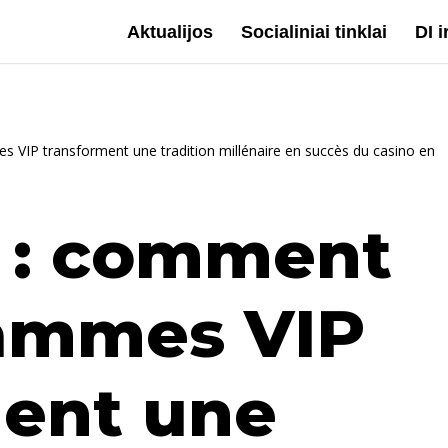
Aktualijos
Socialiniai tinklai
DI 
s VIP transforment une tradition millénaire en succès du casino en
0 : comment
rammes VIP
ment une