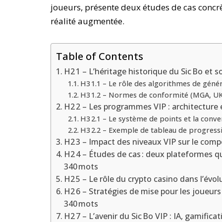
joueurs, présente deux études de cas concrète
réalité augmentée.
Table of Contents
H2 1 – L’héritage historique du Sic Bo et 
H3 1.1 – Le rôle des algorithmes de géné
H3 1.2 – Normes de conformité (MGA, UKG
H2 2 – Les programmes VIP : architecture 
H3 2.1 – Le système de points et la conve
H3 2.2 – Exemple de tableau de progress
H2 3 – Impact des niveaux VIP sur le com
H2 4 – Études de cas : deux plateformes qu
340 mots
H2 5 – Le rôle du crypto casino dans l’évol
H2 6 – Stratégies de mise pour les joueurs 
340 mots
H2 7 – L’avenir du Sic Bo VIP : IA, gamific