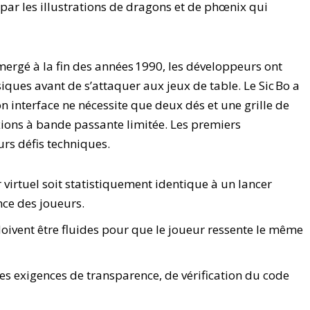
par les illustrations de dragons et de phœnix qui
mergé à la fin des années 1990, les développeurs ont
iques avant de s’attaquer aux jeux de table. Le Sic Bo a
on interface ne nécessite que deux dés et une grille de
exions à bande passante limitée. Les premiers
urs défis techniques.
r virtuel soit statistiquement identique à un lancer
nce des joueurs.
doivent être fluides pour que le joueur ressente le même
es exigences de transparence, de vérification du code