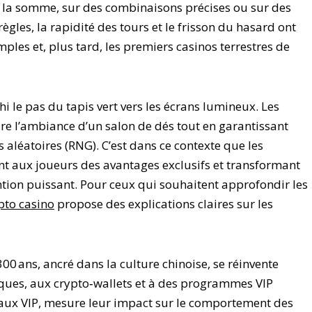
r la somme, sur des combinaisons précises ou sur des
règles, la rapidité des tours et le frisson du hasard ont
mples et, plus tard, les premiers casinos terrestres de
chi le pas du tapis vert vers les écrans lumineux. Les
re l’ambiance d’un salon de dés tout en garantissant
 aléatoires (RNG). C’est dans ce contexte que les
nt aux joueurs des avantages exclusifs et transformant
tion puissant. Pour ceux qui souhaitent approfondir les
pto casino
propose des explications claires sur les
300 ans, ancré dans la culture chinoise, se réinvente
ques, aux crypto‑wallets et à des programmes VIP
veaux VIP, mesure leur impact sur le comportement des