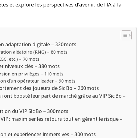
s et explore les perspectives d’avenir, de l’IA à la
son adaptation digitale – 320 mots
ration aléatoire (RNG) – 80 mots
C, etc.) – 70 mots
et niveaux clés – 380 mots
rsion en privilèges – 110 mots
ion d’un opérateur leader – 90 mots
portement des joueurs de Sic Bo – 260 mots
i ont boosté leur part de marché grâce au VIP Sic Bo –
ution du VIP Sic Bo – 300 mots
VIP : maximiser les retours tout en gérant le risque –
ation et expériences immersives – 300 mots