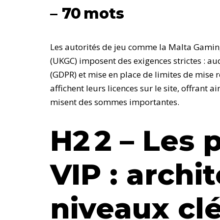
– 70 mots
Les autorités de jeu comme la Malta Gami
(UKGC) imposent des exigences strictes : a
(GDPR) et mise en place de limites de mise 
affichent leurs licences sur le site, offrant
misent des sommes importantes.
H2 2 – Les
VIP : archi
niveaux cl