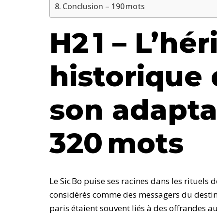
Conclusion – 190 mots
H2 1 – L’hér
historique 
son adaptat
320 mots
Le Sic Bo puise ses racines dans les rituels 
considérés comme des messagers du destin. 
paris étaient souvent liés à des offrandes a