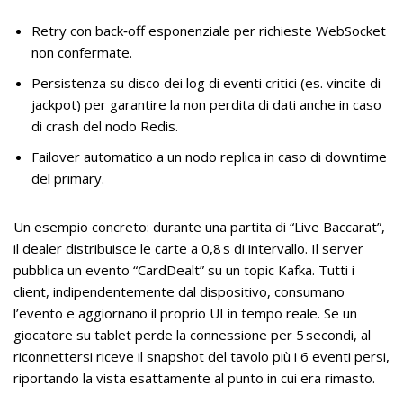
Retry con back‑off esponenziale per richieste WebSocket
non confermate.
Persistenza su disco dei log di eventi critici (es. vincite di
jackpot) per garantire la non perdita di dati anche in caso
di crash del nodo Redis.
Failover automatico a un nodo replica in caso di downtime
del primary.
Un esempio concreto: durante una partita di “Live Baccarat”,
il dealer distribuisce le carte a 0,8 s di intervallo. Il server
pubblica un evento “CardDealt” su un topic Kafka. Tutti i
client, indipendentemente dal dispositivo, consumano
l’evento e aggiornano il proprio UI in tempo reale. Se un
giocatore su tablet perde la connessione per 5 secondi, al
riconnettersi riceve il snapshot del tavolo più i 6 eventi persi,
riportando la vista esattamente al punto in cui era rimasto.