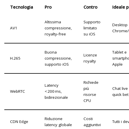
Tecnologia
Pro
Contro
Ideale p
Altissima
Supporto
Desktop
AV1
compressione,
limitato
Chrome/F
royalty‑free
su iOS
Buona
Tablet e
Licenze
H.265
compressione,
smartph
royalty
supporto iOS
Apple
Richiede
Latency
più
Chat live
WebRTC
< 200 ms,
risorse
quick bet
bidirezionale
CPU
Riduzione
Costi
CDN Edge
Tutti i de
latency globale
aggiuntivi