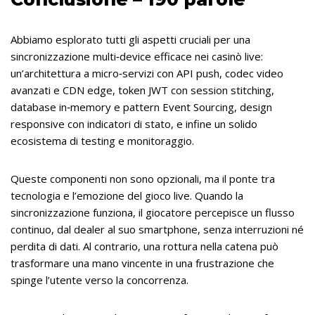
Abbiamo esplorato tutti gli aspetti cruciali per una
sincronizzazione multi‑device efficace nei casinò live:
un’architettura a micro‑servizi con API push, codec video
avanzati e CDN edge, token JWT con session stitching,
database in‑memory e pattern Event Sourcing, design
responsive con indicatori di stato, e infine un solido
ecosistema di testing e monitoraggio.
Queste componenti non sono opzionali, ma il ponte tra
tecnologia e l’emozione del gioco live. Quando la
sincronizzazione funziona, il giocatore percepisce un flusso
continuo, dal dealer al suo smartphone, senza interruzioni né
perdita di dati. Al contrario, una rottura nella catena può
trasformare una mano vincente in una frustrazione che
spinge l’utente verso la concorrenza.