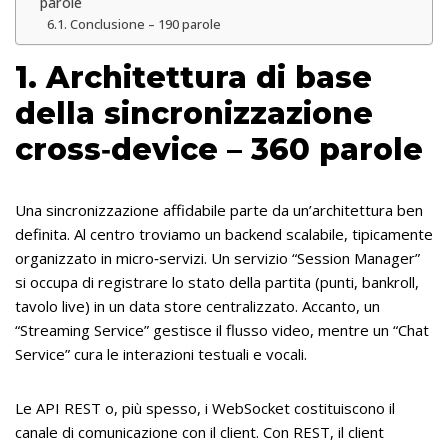
parole
Conclusione – 190 parole
1. Architettura di base
della sincronizzazione
cross‑device – 360 parole
Una sincronizzazione affidabile parte da un’architettura ben
definita. Al centro troviamo un backend scalabile, tipicamente
organizzato in micro‑servizi. Un servizio “Session Manager”
si occupa di registrare lo stato della partita (punti, bankroll,
tavolo live) in un data store centralizzato. Accanto, un
“Streaming Service” gestisce il flusso video, mentre un “Chat
Service” cura le interazioni testuali e vocali.
Le API REST o, più spesso, i WebSocket costituiscono il
canale di comunicazione con il client. Con REST, il client