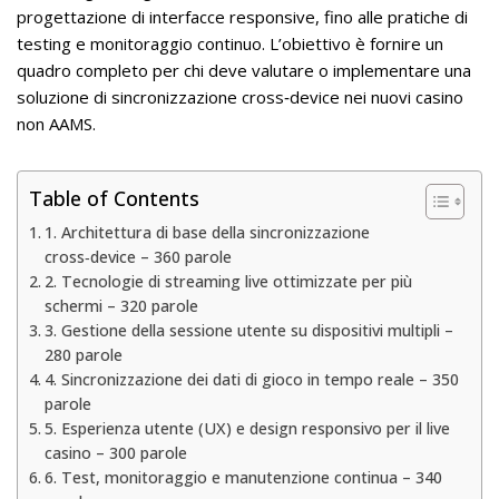
progettazione di interfacce responsive, fino alle pratiche di
testing e monitoraggio continuo. L’obiettivo è fornire un
quadro completo per chi deve valutare o implementare una
soluzione di sincronizzazione cross‑device nei nuovi casino
non AAMS.
Table of Contents
1. Architettura di base della sincronizzazione
cross‑device – 360 parole
2. Tecnologie di streaming live ottimizzate per più
schermi – 320 parole
3. Gestione della sessione utente su dispositivi multipli –
280 parole
4. Sincronizzazione dei dati di gioco in tempo reale – 350
parole
5. Esperienza utente (UX) e design responsivo per il live
casino – 300 parole
6. Test, monitoraggio e manutenzione continua – 340