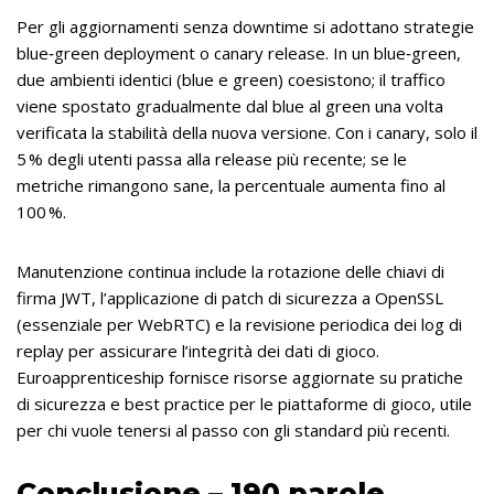
Per gli aggiornamenti senza downtime si adottano strategie
blue‑green deployment o canary release. In un blue‑green,
due ambienti identici (blue e green) coesistono; il traffico
viene spostato gradualmente dal blue al green una volta
verificata la stabilità della nuova versione. Con i canary, solo il
5 % degli utenti passa alla release più recente; se le
metriche rimangono sane, la percentuale aumenta fino al
100 %.
Manutenzione continua include la rotazione delle chiavi di
firma JWT, l’applicazione di patch di sicurezza a OpenSSL
(essenziale per WebRTC) e la revisione periodica dei log di
replay per assicurare l’integrità dei dati di gioco.
Euroapprenticeship fornisce risorse aggiornate su pratiche
di sicurezza e best practice per le piattaforme di gioco, utile
per chi vuole tenersi al passo con gli standard più recenti.
Conclusione – 190 parole