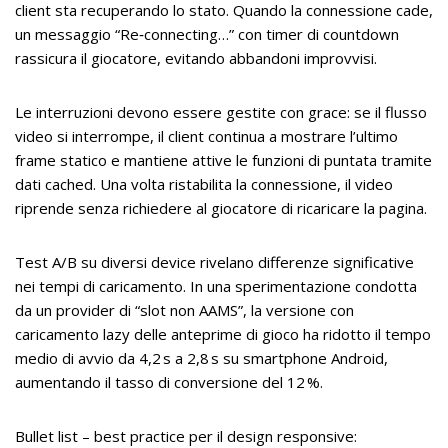
client sta recuperando lo stato. Quando la connessione cade,
un messaggio “Re‑connecting…” con timer di countdown
rassicura il giocatore, evitando abbandoni improvvisi.
Le interruzioni devono essere gestite con grace: se il flusso
video si interrompe, il client continua a mostrare l’ultimo
frame statico e mantiene attive le funzioni di puntata tramite
dati cached. Una volta ristabilita la connessione, il video
riprende senza richiedere al giocatore di ricaricare la pagina.
Test A/B su diversi device rivelano differenze significative
nei tempi di caricamento. In una sperimentazione condotta
da un provider di “slot non AAMS”, la versione con
caricamento lazy delle anteprime di gioco ha ridotto il tempo
medio di avvio da 4,2 s a 2,8 s su smartphone Android,
aumentando il tasso di conversione del 12 %.
Bullet list – best practice per il design responsive: