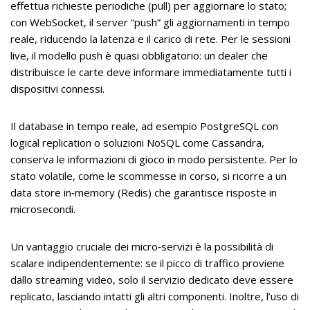
effettua richieste periodiche (pull) per aggiornare lo stato;
con WebSocket, il server “push” gli aggiornamenti in tempo
reale, riducendo la latenza e il carico di rete. Per le sessioni
live, il modello push è quasi obbligatorio: un dealer che
distribuisce le carte deve informare immediatamente tutti i
dispositivi connessi.
Il database in tempo reale, ad esempio PostgreSQL con
logical replication o soluzioni NoSQL come Cassandra,
conserva le informazioni di gioco in modo persistente. Per lo
stato volatile, come le scommesse in corso, si ricorre a un
data store in‑memory (Redis) che garantisce risposte in
microsecondi.
Un vantaggio cruciale dei micro‑servizi è la possibilità di
scalare indipendentemente: se il picco di traffico proviene
dallo streaming video, solo il servizio dedicato deve essere
replicato, lasciando intatti gli altri componenti. Inoltre, l’uso di